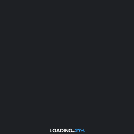
Montenegro
0
SPIELE LIVE
Niederlande
0
SPIELE LIVE
27%