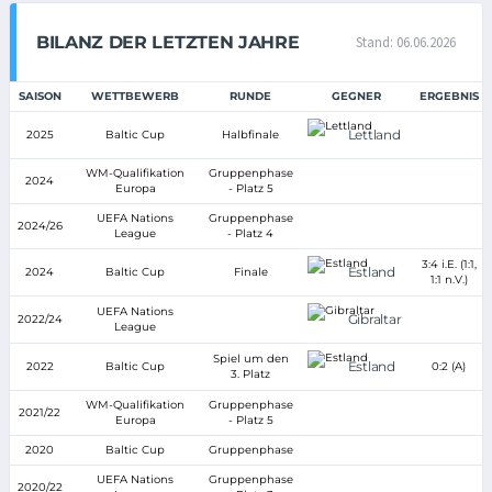
BILANZ DER LETZTEN JAHRE
Stand: 06.06.2026
SAISON
WETTBEWERB
RUNDE
GEGNER
ERGEBNIS
Lettland
2025
Baltic Cup
Halbfinale
WM-Qualifikation
Gruppenphase
2024
Europa
- Platz 5
UEFA Nations
Gruppenphase
2024/26
League
- Platz 4
3:4 i.E. (1:1,
Estland
2024
Baltic Cup
Finale
1:1 n.V.)
UEFA Nations
Gibraltar
2022/24
League
Spiel um den
Estland
2022
Baltic Cup
0:2 (A)
3. Platz
WM-Qualifikation
Gruppenphase
2021/22
Europa
- Platz 5
2020
Baltic Cup
Gruppenphase
UEFA Nations
Gruppenphase
2020/22