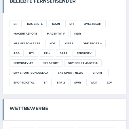
BELIEBTE FERNSEHSENDER
BR
DAS ERSTE
DAZN
DF1
LIVESTREAM
MAGENTASPORT
MAGENTATV
MDR
MLS SEASON PASS
NDR
ORF 1
ORF SPORT +
RBB
RTL
RTL+
SAT.1
SERVUSTV
SERVUSTV AT
SKY SPORT
SKY SPORT AUSTRIA
SKY SPORT BUNDESLIGA
SKY SPORT NEWS
SPORT 1
SPORTDIGITAL
SR
SRF 2
SWR
WDR
ZDF
WETTBEWERBE