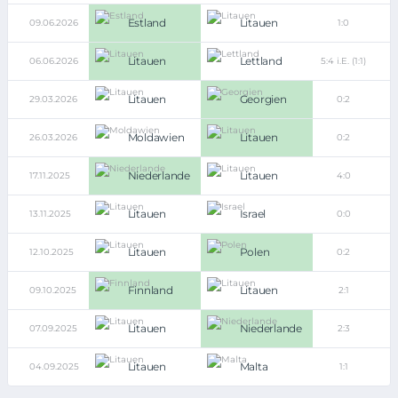
Estland
Litauen
09.06.2026
1:0
Litauen
Lettland
06.06.2026
5:4 i.E. (1:1)
Litauen
Georgien
29.03.2026
0:2
Moldawien
Litauen
26.03.2026
0:2
Niederlande
Litauen
17.11.2025
4:0
Litauen
Israel
13.11.2025
0:0
Litauen
Polen
12.10.2025
0:2
Finnland
Litauen
09.10.2025
2:1
Litauen
Niederlande
07.09.2025
2:3
Litauen
Malta
04.09.2025
1:1