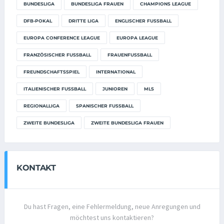
BUNDESLIGA
BUNDESLIGA FRAUEN
CHAMPIONS LEAGUE
DFB-POKAL
DRITTE LIGA
ENGLISCHER FUSSBALL
EUROPA CONFERENCE LEAGUE
EUROPA LEAGUE
FRANZÖSISCHER FUSSBALL
FRAUENFUSSBALL
FREUNDSCHAFTSSPIEL
INTERNATIONAL
ITALIENISCHER FUSSBALL
JUNIOREN
MLS
REGIONALLIGA
SPANISCHER FUSSBALL
ZWEITE BUNDESLIGA
ZWEITE BUNDESLIGA FRAUEN
KONTAKT
Du hast Fragen, eine Fehlermeldung, neue Anregungen und
möchtest uns kontaktieren?