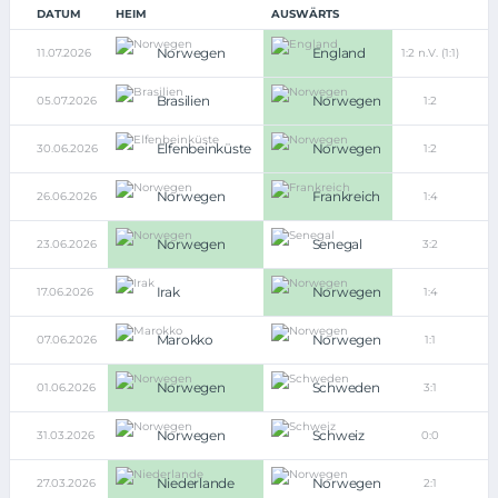
DATUM
HEIM
AUSWÄRTS
Norwegen
England
11.07.2026
1:2 n.V. (1:1)
Brasilien
Norwegen
05.07.2026
1:2
Elfenbeinküste
Norwegen
30.06.2026
1:2
Norwegen
Frankreich
26.06.2026
1:4
Norwegen
Senegal
23.06.2026
3:2
Irak
Norwegen
17.06.2026
1:4
Marokko
Norwegen
07.06.2026
1:1
Norwegen
Schweden
01.06.2026
3:1
Norwegen
Schweiz
31.03.2026
0:0
Niederlande
Norwegen
27.03.2026
2:1