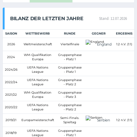
BILANZ DER LETZTEN JAHRE
Stand: 12.07.2026
SAISON
WETTBEWERB
RUNDE
GEGNER
ERGEBNIS
England
2026
Weltmeisterschaft
Viertelfinale
1:2 n.V. (1:1)
WM-Qualifikation
Gruppenphase
2024
Europa
- Platz 1
UEFA Nations
Gruppenphase
2024/26
League
- Platz 1
UEFA Nations
Gruppenphase
2022/24
League
- Platz 2
WM-Qualifikation
Gruppenphase
2021/22
Europa
- Platz 3
UEFA Nations
Gruppenphase
2020/22
League
- Platz 2
Semi-Finals.
Serbien
2019/21
Europameisterschaft
1:2 n.V. (1:1)
Spieltag
UEFA Nations
Gruppenphase
2018/19
League
- Platz 1