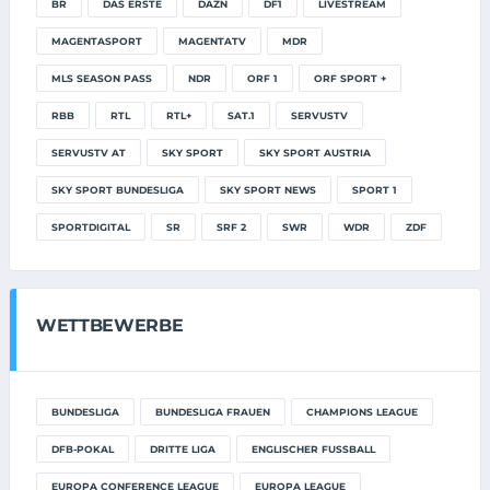
BR
DAS ERSTE
DAZN
DF1
LIVESTREAM
MAGENTASPORT
MAGENTATV
MDR
MLS SEASON PASS
NDR
ORF 1
ORF SPORT +
RBB
RTL
RTL+
SAT.1
SERVUSTV
SERVUSTV AT
SKY SPORT
SKY SPORT AUSTRIA
SKY SPORT BUNDESLIGA
SKY SPORT NEWS
SPORT 1
SPORTDIGITAL
SR
SRF 2
SWR
WDR
ZDF
WETTBEWERBE
BUNDESLIGA
BUNDESLIGA FRAUEN
CHAMPIONS LEAGUE
DFB-POKAL
DRITTE LIGA
ENGLISCHER FUSSBALL
EUROPA CONFERENCE LEAGUE
EUROPA LEAGUE