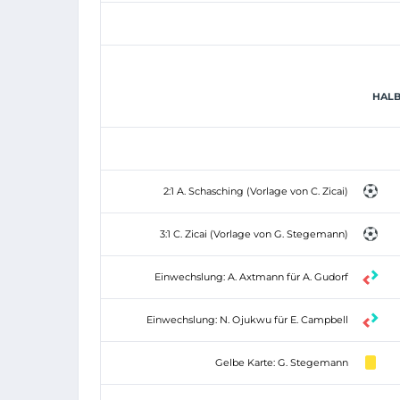
HALB
2:1 A. Schasching (Vorlage von C. Zicai)
3:1 C. Zicai (Vorlage von G. Stegemann)
Einwechslung: A. Axtmann für A. Gudorf
Einwechslung: N. Ojukwu für E. Campbell
Gelbe Karte: G. Stegemann