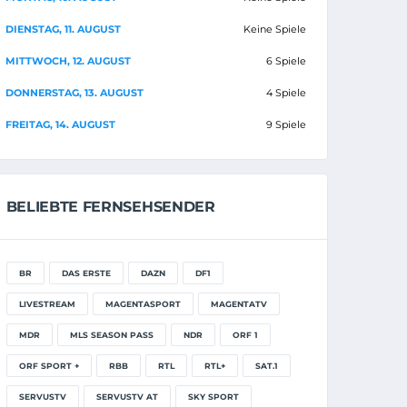
DIENSTAG, 11. AUGUST
Keine Spiele
MITTWOCH, 12. AUGUST
6 Spiele
DONNERSTAG, 13. AUGUST
4 Spiele
FREITAG, 14. AUGUST
9 Spiele
BELIEBTE FERNSEHSENDER
BR
DAS ERSTE
DAZN
DF1
LIVESTREAM
MAGENTASPORT
MAGENTATV
MDR
MLS SEASON PASS
NDR
ORF 1
ORF SPORT +
RBB
RTL
RTL+
SAT.1
SERVUSTV
SERVUSTV AT
SKY SPORT