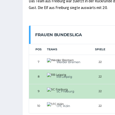
Das Team aus Freiburg war zuletzt in der Rückrunde d
Gast. Die Elf aus Freiburg siegte auswärts mit 2:0.
FRAUEN BUNDESLIGA
POS
TEAMS
SPIELE
7
Werder Bremen
22
8
RB Leipzig
22
9
SC Freiburg
22
10
1.FC Köln
22