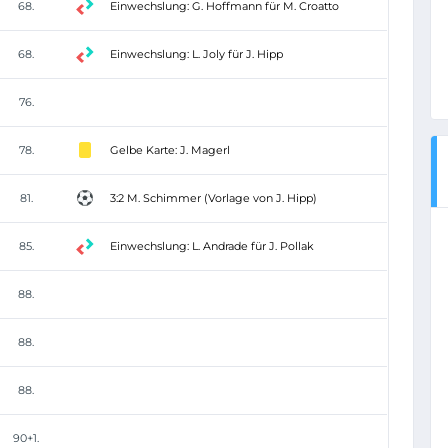
68.
Einwechslung: G. Hoffmann für M. Croatto
68.
Einwechslung: L. Joly für J. Hipp
76.
78.
Gelbe Karte: J. Magerl
81.
3:2 M. Schimmer (Vorlage von J. Hipp)
85.
Einwechslung: L. Andrade für J. Pollak
88.
88.
88.
90+1.