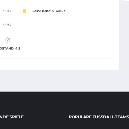
90+3.
Gelbe Karte: N. Racke
90+3.
DSTAND: 4:2
DE SPIELE
POPULÄRE FUSSBALL-TEAMS