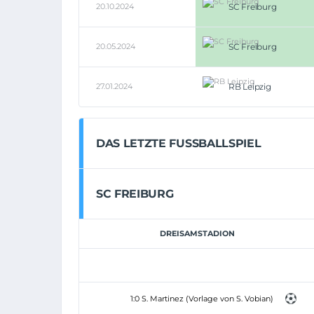
20.10.2024
SC Freiburg
20.05.2024
SC Freiburg
27.01.2024
RB Leipzig
DAS LETZTE FUSSBALLSPIEL
SC FREIBURG
DREISAMSTADION
1:0 S. Martinez (Vorlage von S. Vobian)