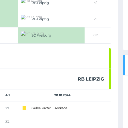
RB Leipzig
4:1
RB Leipzig
2:1
SC Freiburg
0:2
RB LEIPZIG
4:1
20.10.2024
29.
Gelbe Karte: L. Andrade
33.