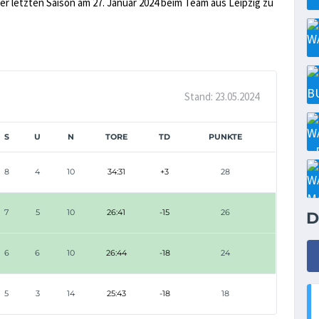
er letzten Saison am 27. Januar 2024 beim Team aus Leipzig zu
Stand: 23.05.2024
S
U
N
TORE
TD
PUNKTE
8
4
10
34:31
+3
28
7
5
10
26:41
-15
26
D
6
6
10
26:44
-18
24
5
3
14
25:43
-18
18