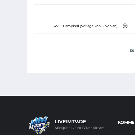
4:2 E. Campbell (Vorlage von S. Vobian)
EN
LIVEIMTV.DE
KOMMEN
Alle Spiele live im TV und Stream