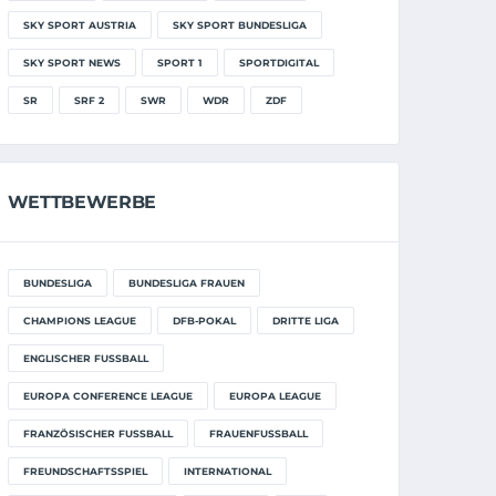
SKY SPORT AUSTRIA
SKY SPORT BUNDESLIGA
SKY SPORT NEWS
SPORT 1
SPORTDIGITAL
SR
SRF 2
SWR
WDR
ZDF
WETTBEWERBE
BUNDESLIGA
BUNDESLIGA FRAUEN
CHAMPIONS LEAGUE
DFB-POKAL
DRITTE LIGA
ENGLISCHER FUSSBALL
EUROPA CONFERENCE LEAGUE
EUROPA LEAGUE
FRANZÖSISCHER FUSSBALL
FRAUENFUSSBALL
FREUNDSCHAFTSSPIEL
INTERNATIONAL