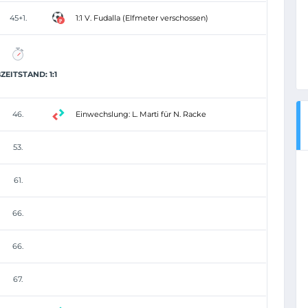
45+1.
1:1 V. Fudalla (Elfmeter verschossen)
ZEITSTAND: 1:1
46.
Einwechslung: L. Marti für N. Racke
53.
61.
66.
66.
67.