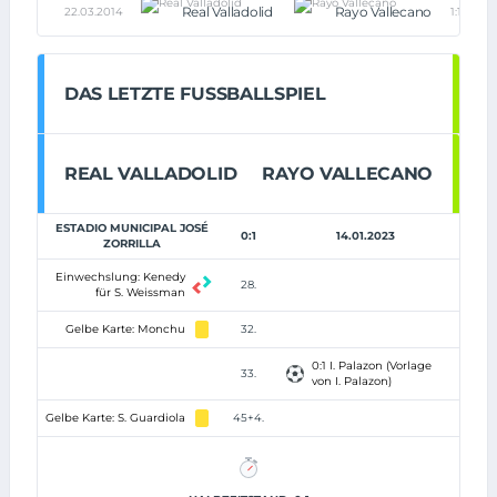
Real Valladolid
Rayo Vallecano
22.03.2014
1:1
DAS LETZTE FUSSBALLSPIEL
REAL VALLADOLID
RAYO VALLECANO
ESTADIO MUNICIPAL JOSÉ
0:1
14.01.2023
ZORRILLA
Einwechslung: Kenedy
28.
für S. Weissman
Gelbe Karte: Monchu
32.
0:1 I. Palazon (Vorlage
33.
von I. Palazon)
Gelbe Karte: S. Guardiola
45+4.