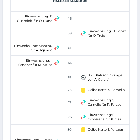
HALBZEITSTAND: 0:1
Einwechslung: S.
46.
Guardiola für O. Plano
Einwechslung: U. Lopez
59.
für O. Trejo
Einwechslung: Monchu
61.
für A. Aguado
Einwechslung: I.
61.
Sanchez für M. Malsa
0:2 I. Palazon (Vorlage
65.
von A. Garcia)
75.
Gelbe Karte: S. Camello
Einwechslung: S.
75.
Camello für R. Falcao
Einwechslung: S.
76.
Comesana für P. Ciss
80.
Gelbe Karte: I. Palazon
Einwechslung: K. Perez