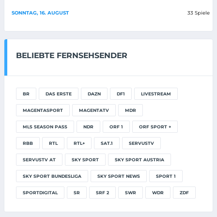
SONNTAG, 16. AUGUST
33 Spiele
BELIEBTE FERNSEHSENDER
BR
DAS ERSTE
DAZN
DF1
LIVESTREAM
MAGENTASPORT
MAGENTATV
MDR
MLS SEASON PASS
NDR
ORF 1
ORF SPORT +
RBB
RTL
RTL+
SAT.1
SERVUSTV
SERVUSTV AT
SKY SPORT
SKY SPORT AUSTRIA
SKY SPORT BUNDESLIGA
SKY SPORT NEWS
SPORT 1
SPORTDIGITAL
SR
SRF 2
SWR
WDR
ZDF