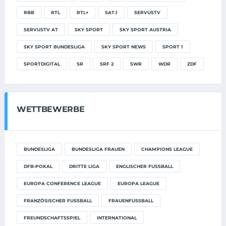
RBB
RTL
RTL+
SAT.1
SERVUSTV
SERVUSTV AT
SKY SPORT
SKY SPORT AUSTRIA
SKY SPORT BUNDESLIGA
SKY SPORT NEWS
SPORT 1
SPORTDIGITAL
SR
SRF 2
SWR
WDR
ZDF
WETTBEWERBE
BUNDESLIGA
BUNDESLIGA FRAUEN
CHAMPIONS LEAGUE
DFB-POKAL
DRITTE LIGA
ENGLISCHER FUSSBALL
EUROPA CONFERENCE LEAGUE
EUROPA LEAGUE
FRANZÖSISCHER FUSSBALL
FRAUENFUSSBALL
FREUNDSCHAFTSSPIEL
INTERNATIONAL