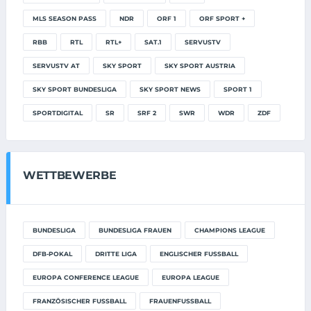
MLS SEASON PASS
NDR
ORF 1
ORF SPORT +
RBB
RTL
RTL+
SAT.1
SERVUSTV
SERVUSTV AT
SKY SPORT
SKY SPORT AUSTRIA
SKY SPORT BUNDESLIGA
SKY SPORT NEWS
SPORT 1
SPORTDIGITAL
SR
SRF 2
SWR
WDR
ZDF
WETTBEWERBE
BUNDESLIGA
BUNDESLIGA FRAUEN
CHAMPIONS LEAGUE
DFB-POKAL
DRITTE LIGA
ENGLISCHER FUSSBALL
EUROPA CONFERENCE LEAGUE
EUROPA LEAGUE
FRANZÖSISCHER FUSSBALL
FRAUENFUSSBALL