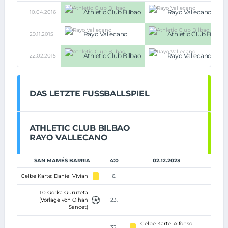
Athletic Club Bilbao
Rayo Vallecano
10.04.2016
Rayo Vallecano
Athletic Club Bilbao
29.11.2015
Athletic Club Bilbao
Rayo Vallecano
22.02.2015
DAS LETZTE FUSSBALLSPIEL
ATHLETIC CLUB BILBAO
RAYO VALLECANO
SAN MAMÉS BARRIA
4:0
02.12.2023
Gelbe Karte: Daniel Vivian
6.
1:0 Gorka Guruzeta
(Vorlage von Oihan
23.
Sancet)
Gelbe Karte: Alfonso
32.