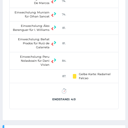
74.
De Marcos
Einwechslung: Muniain
74.
für Oihan Sancet
Einwechslung: Álex
81.
Berenguer für I. Williams
Einwechslung: Beñat
Prados für Ruíz de
81.
Galarreta
Einwechslung: Peru
Nolaskoain für Dani
84.
Vivian
Gelbe Karte: Radamel
87.
Falcao
ENDSTAND: 4:0