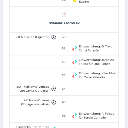
Espino
HALBZEITSTAND: 1:0
2:0 A. Espino (Eigentor)
47.
Einwechslung: Ó. Trejo
55.
für Isi Palazón
Einwechslung: Jorge de
55.
Frutos für Unai López
Einwechslung: Kike Pérez
55.
für Óscar Valentín
3:0 I. Williams (Vorlage
64.
von Gorka Guruzeta)
4:0 Nico Williams
68.
(Vorlage von Lekue)
Einwechslung: R. Falcao
69.
für Sergio Camello
Einwechslung: Yuri für