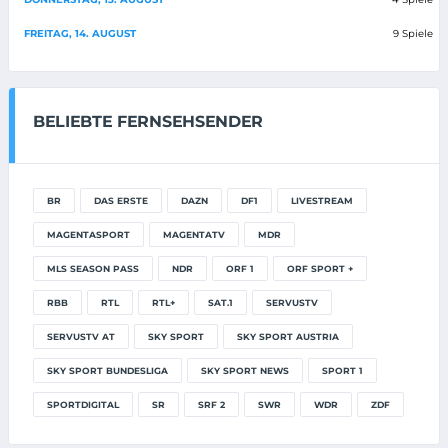
FREITAG, 14. AUGUST
9 Spiele
BELIEBTE FERNSEHSENDER
BR
DAS ERSTE
DAZN
DF1
LIVESTREAM
MAGENTASPORT
MAGENTATV
MDR
MLS SEASON PASS
NDR
ORF 1
ORF SPORT +
RBB
RTL
RTL+
SAT.1
SERVUSTV
SERVUSTV AT
SKY SPORT
SKY SPORT AUSTRIA
SKY SPORT BUNDESLIGA
SKY SPORT NEWS
SPORT 1
SPORTDIGITAL
SR
SRF 2
SWR
WDR
ZDF