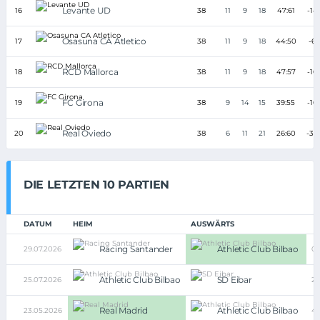
Levante UD
16
38
11
9
18
47:61
-14
Osasuna CA Atletico
17
38
11
9
18
44:50
-6
RCD Mallorca
18
38
11
9
18
47:57
-10
FC Girona
19
38
9
14
15
39:55
-16
Real Oviedo
20
38
6
11
21
26:60
-34
DIE LETZTEN 10 PARTIEN
DATUM
HEIM
AUSWÄRTS
Racing Santander
Athletic Club Bilbao
29.07.2026
0:
Athletic Club Bilbao
SD Eibar
25.07.2026
2:
Real Madrid
Athletic Club Bilbao
23.05.2026
4: