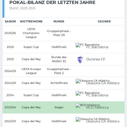
POKAL-BILANZ DER LETZTEN JAHRE
Stand: 24.05.2026
SAISON
WETTBEWERB
RUNDE
GEGNER
UEFA
Gruppenphase -
2025/26
Champions
Platz 29
League
FC Barcelona
2025
Super Cup
Halbfinale
Runde der
Ourense CF
2025
Copa del Rey
letzten 32
UEFA Europa
Gruppenphase -
2024/25
League
Platz 2
Osasuna CA Atletico
2024/25
Copa del Rey
Achtelfinale
FC Barcelona
2024
Super Cup
Halbfinale
RCD Mallorca
2023/24
Copa del Rey
Sieger
Osasuna CA Atletico
2022/23
Copa del Rey
Halbfinale