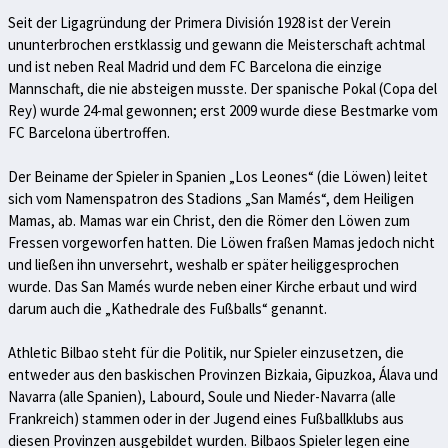
Seit der Ligagründung der Primera División 1928 ist der Verein
ununterbrochen erstklassig und gewann die Meisterschaft achtmal
und ist neben Real Madrid und dem FC Barcelona die einzige
Mannschaft, die nie absteigen musste. Der spanische Pokal (Copa del
Rey) wurde 24-mal gewonnen; erst 2009 wurde diese Bestmarke vom
FC Barcelona übertroffen.
Der Beiname der Spieler in Spanien „Los Leones“ (die Löwen) leitet
sich vom Namenspatron des Stadions „San Mamés“, dem Heiligen
Mamas, ab. Mamas war ein Christ, den die Römer den Löwen zum
Fressen vorgeworfen hatten. Die Löwen fraßen Mamas jedoch nicht
und ließen ihn unversehrt, weshalb er später heiliggesprochen
wurde. Das San Mamés wurde neben einer Kirche erbaut und wird
darum auch die „Kathedrale des Fußballs“ genannt.
Athletic Bilbao steht für die Politik, nur Spieler einzusetzen, die
entweder aus den baskischen Provinzen Bizkaia, Gipuzkoa, Álava und
Navarra (alle Spanien), Labourd, Soule und Nieder-Navarra (alle
Frankreich) stammen oder in der Jugend eines Fußballklubs aus
diesen Provinzen ausgebildet wurden. Bilbaos Spieler legen eine