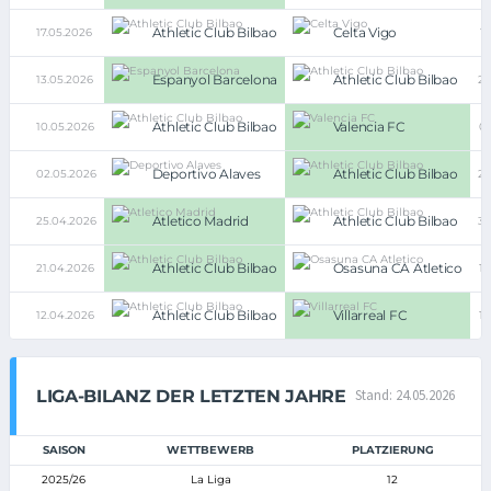
Athletic Club Bilbao
Celta Vigo
17.05.2026
1:
Espanyol Barcelona
Athletic Club Bilbao
13.05.2026
2:
Athletic Club Bilbao
Valencia FC
10.05.2026
0:
Deportivo Alaves
Athletic Club Bilbao
02.05.2026
2:
Atletico Madrid
Athletic Club Bilbao
25.04.2026
3:
Athletic Club Bilbao
Osasuna CA Atletico
21.04.2026
1:
Athletic Club Bilbao
Villarreal FC
12.04.2026
1:
LIGA-BILANZ DER LETZTEN JAHRE
Stand: 24.05.2026
SAISON
WETTBEWERB
PLATZIERUNG
2025/26
La Liga
12