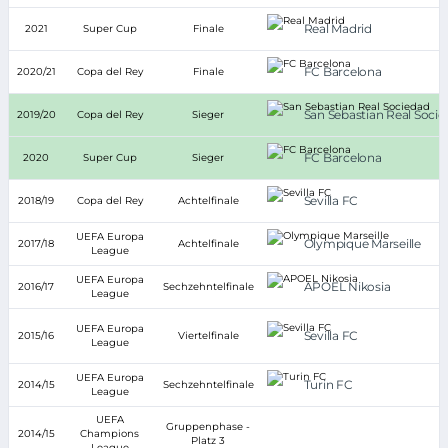
Real Madrid
2021
Super Cup
Finale
FC Barcelona
2020/21
Copa del Rey
Finale
San Sebastian Real Soci
2019/20
Copa del Rey
Sieger
FC Barcelona
2020
Super Cup
Sieger
Sevilla FC
2018/19
Copa del Rey
Achtelfinale
UEFA Europa
Olympique Marseille
2017/18
Achtelfinale
League
UEFA Europa
APOEL Nikosia
2016/17
Sechzehntelfinale
League
UEFA Europa
Sevilla FC
2015/16
Viertelfinale
League
UEFA Europa
Turin FC
2014/15
Sechzehntelfinale
League
UEFA
Gruppenphase -
2014/15
Champions
Platz 3
League