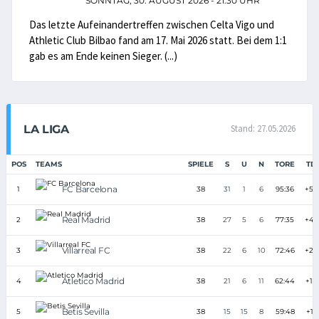
SONNTAG, 30. AUGUST 2026 - 21:30 UHR
Das letzte Aufeinandertreffen zwischen Celta Vigo und
Athletic Club Bilbao fand am 17. Mai 2026 statt. Bei dem 1:1
gab es am Ende keinen Sieger. (...)
LA LIGA
Stand: 27.05.2026
POS
TEAMS
SPIELE
S
U
N
TORE
TD
FC Barcelona
1
38
31
1
6
95:36
+59
Real Madrid
2
38
27
5
6
77:35
+42
Villarreal FC
3
38
22
6
10
72:46
+26
Atletico Madrid
4
38
21
6
11
62:44
+18
Betis Sevilla
5
38
15
15
8
59:48
+11