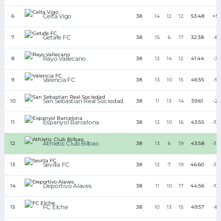
Celta Vigo
6
38
14
12
12
53:48
+5
Getafe FC
7
38
15
6
17
32:38
-6
Rayo Vallecano
8
38
12
14
12
41:44
-3
Valencia FC
9
38
13
10
15
46:55
-9
San Sebastian Real Sociedad
10
38
11
13
14
59:61
-2
Espanyol Barcelona
11
38
12
10
16
43:55
-12
Athletic Club Bilbao
12
38
13
6
19
43:58
-15
Sevilla FC
13
38
12
7
19
46:60
-14
Deportivo Alaves
14
38
11
10
17
44:56
-12
FC Elche
15
38
10
13
15
49:57
-8