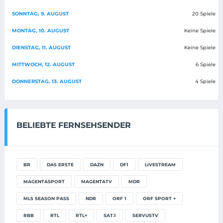
SONNTAG, 9. AUGUST
20 Spiele
MONTAG, 10. AUGUST
Keine Spiele
DIENSTAG, 11. AUGUST
Keine Spiele
MITTWOCH, 12. AUGUST
6 Spiele
DONNERSTAG, 13. AUGUST
4 Spiele
BELIEBTE FERNSEHSENDER
BR
DAS ERSTE
DAZN
DF1
LIVESTREAM
MAGENTASPORT
MAGENTATV
MDR
MLS SEASON PASS
NDR
ORF 1
ORF SPORT +
RBB
RTL
RTL+
SAT.1
SERVUSTV