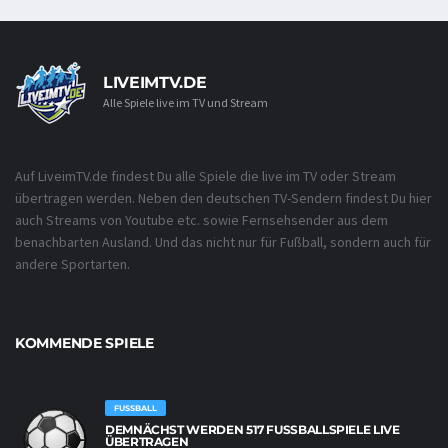
LIVEIMTV.DE
Alle Spiele live im TV und Stream
Auf LiveimTV.de findest Du alle Spiele die live im TV oder Stream
übertragen werden. Neben den deutschen TV-Sendern findest Du hier
auch Streams von Youtube etc. sowie Fernsehsender aus dem
benachbarten Ausland. Und das nicht nur für Fußball, sondern auch für
andere Sportarten.
KOMMENDE SPIELE
FUSSBALL
DEMNÄCHST WERDEN 517 FUSSBALLSPIELE LIVE Ü
BERTRAGEN