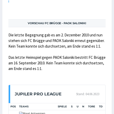
VORSCHAU FC BRÜGGE - PAOK SALONIKI
Die letzte Begegnung gab es am 2. Dezember 2010 und nun
stehen sich FC Brügge und PAOK Saloniki erneut gegenüber.
Kein Team konnte sich durchsetzen, am Ende stand es 1:1.
Das letzte Heimspiel gegen PAOK Saloniki bestritt FC Brügge
am 16. September 2010. Kein Team konnte sich durchsetzen,
am Ende stand es 1:1.
JUPILER PRO LEAGUE
Stand: 04.06.2023
POS
TEAMS
SPIELE
S
U
N
TORE
TD
PUNK