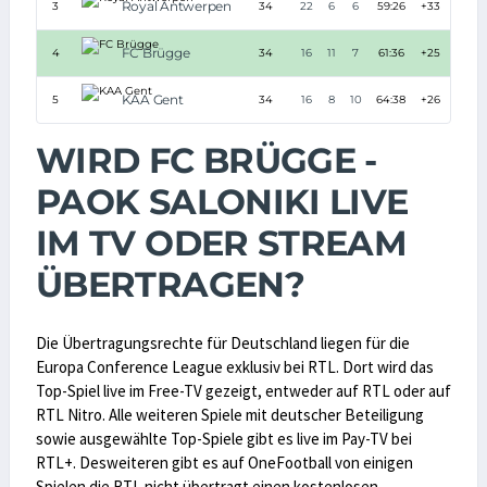
Royal Antwerpen
3
34
22
6
6
59:26
+33
72
FC Brügge
4
34
16
11
7
61:36
+25
59
KAA Gent
5
34
16
8
10
64:38
+26
56
WIRD FC BRÜGGE -
PAOK SALONIKI LIVE
IM TV ODER STREAM
ÜBERTRAGEN?
Die Übertragungsrechte für Deutschland liegen für die
Europa Conference League exklusiv bei RTL. Dort wird das
Top-Spiel live im Free-TV gezeigt, entweder auf RTL oder auf
RTL Nitro. Alle weiteren Spiele mit deutscher Beteiligung
sowie ausgewählte Top-Spiele gibt es live im Pay-TV bei
RTL+. Desweiteren gibt es auf OneFootball von einigen
Spielen die RTL nicht übertragt einen kostenlosen