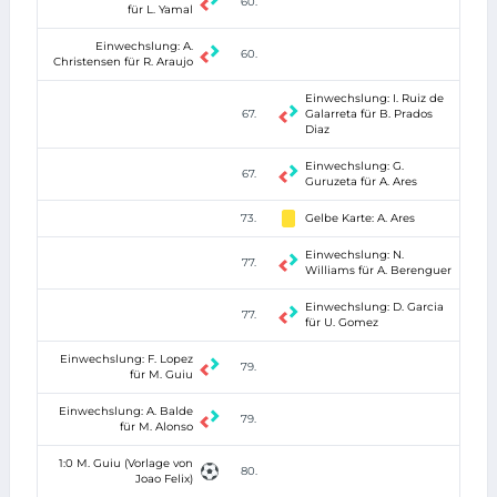
60.
für L. Yamal
Einwechslung: A.
60.
Christensen für R. Araujo
Einwechslung: I. Ruiz de
67.
Galarreta für B. Prados
Diaz
Einwechslung: G.
67.
Guruzeta für A. Ares
73.
Gelbe Karte: A. Ares
Einwechslung: N.
77.
Williams für A. Berenguer
Einwechslung: D. Garcia
77.
für U. Gomez
Einwechslung: F. Lopez
79.
für M. Guiu
Einwechslung: A. Balde
79.
für M. Alonso
1:0 M. Guiu (Vorlage von
80.
Joao Felix)