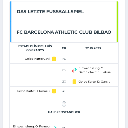
DAS LETZTE FUSSBALLSPIEL
FC BARCELONA
ATHLETIC CLUB BILBAO
ESTADI OLÍMPIC LLUÍS
1:0
22.10.2023
COMPANYS
Gelbe Karte: Gavi
16.
Einwechslung: Y.
26.
Berchiche für I. Lekue
37.
Gelbe Karte: D. Garcia
Gelbe Karte: O. Romeu
41.
HALBZEITSTAND: 0:0
Einwechslung: O. Romeu