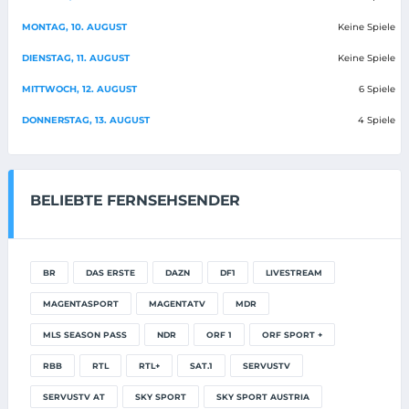
MONTAG, 10. AUGUST
Keine Spiele
DIENSTAG, 11. AUGUST
Keine Spiele
MITTWOCH, 12. AUGUST
6 Spiele
DONNERSTAG, 13. AUGUST
4 Spiele
BELIEBTE FERNSEHSENDER
BR
DAS ERSTE
DAZN
DF1
LIVESTREAM
MAGENTASPORT
MAGENTATV
MDR
MLS SEASON PASS
NDR
ORF 1
ORF SPORT +
RBB
RTL
RTL+
SAT.1
SERVUSTV
SERVUSTV AT
SKY SPORT
SKY SPORT AUSTRIA