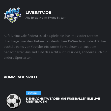
LIVEIMTV.DE
Alle Spiele live im TV und Stream
Auf LiveimTV.de findest Du alle Spiele die live im TV oder Stream
übertragen werden. Neben den deutschen TV-Sendern findest Du hier
auch Streams von Youtube etc. sowie Fernsehsender aus dem
benachbarten Ausland. Und das nicht nur für Fußball, sondern auch für
andere Sportarten.
KOMMENDE SPIELE
FUSSBALL
DEMNÄCHST WERDEN 603 FUSSBALLSPIELE LIVE Ü
BERTRAGEN