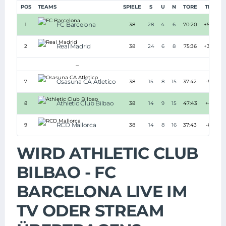
POS
TEAMS
SPIELE
S
U
N
TORE
TD
P
FC Barcelona
1
38
28
4
6
70:20
+50
Real Madrid
2
38
24
6
8
75:36
+39
...
Osasuna CA Atletico
7
38
15
8
15
37:42
-5
Athletic Club Bilbao
8
38
14
9
15
47:43
+4
RCD Mallorca
9
38
14
8
16
37:43
-6
WIRD ATHLETIC CLUB
BILBAO - FC
BARCELONA LIVE IM
TV ODER STREAM