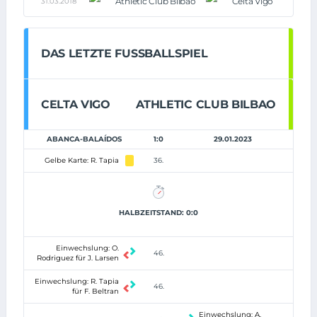
Athletic Club Bilbao
Celta Vigo
31.03.2018
DAS LETZTE FUSSBALLSPIEL
CELTA VIGO
ATHLETIC CLUB BILBAO
ABANCA-BALAÍDOS
1:0
29.01.2023
Gelbe Karte: R. Tapia
36.
HALBZEITSTAND: 0:0
Einwechslung: O.
46.
Rodriguez für J. Larsen
Einwechslung: R. Tapia
46.
für F. Beltran
Einwechslung: A.