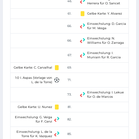
46.
Herrera für O. Sancet
61.
Gelbe Karte: Y. Alvarez
Einwechslung: D. Garcia
66.
für M. Vesga
Einwechslung: N.
66.
Williams für O. Zarraga
Einwechslung: I.
67.
Muniain für R. Garcia
Gelbe Karte: C. Carvalhal
69.
1:0 I. Aspas (Vorlage von
71.
L. de la Torre)
Einwechslung: I. Lekue
73.
für O. de Marcos
Gelbe Karte: U. Nunez
81.
Einwechslung: G. Veiga
82.
für F. Cervi
Einwechslung: L. de la
85.
Torre für K. Vazquez