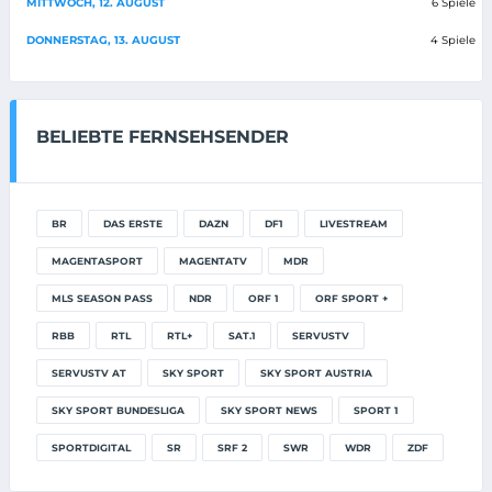
MITTWOCH, 12. AUGUST
6 Spiele
DONNERSTAG, 13. AUGUST
4 Spiele
BELIEBTE FERNSEHSENDER
BR
DAS ERSTE
DAZN
DF1
LIVESTREAM
MAGENTASPORT
MAGENTATV
MDR
MLS SEASON PASS
NDR
ORF 1
ORF SPORT +
RBB
RTL
RTL+
SAT.1
SERVUSTV
SERVUSTV AT
SKY SPORT
SKY SPORT AUSTRIA
SKY SPORT BUNDESLIGA
SKY SPORT NEWS
SPORT 1
SPORTDIGITAL
SR
SRF 2
SWR
WDR
ZDF