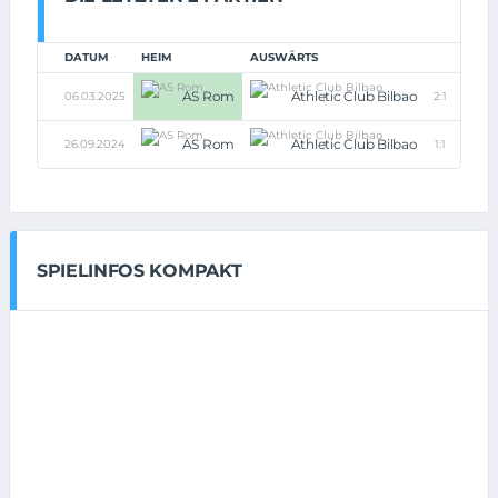
DATUM
HEIM
AUSWÄRTS
AS Rom
Athletic Club Bilbao
06.03.2025
2:1
AS Rom
Athletic Club Bilbao
26.09.2024
1:1
SPIELINFOS KOMPAKT