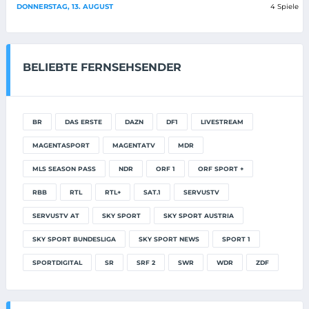
DONNERSTAG, 13. AUGUST
4 Spiele
BELIEBTE FERNSEHSENDER
BR
DAS ERSTE
DAZN
DF1
LIVESTREAM
MAGENTASPORT
MAGENTATV
MDR
MLS SEASON PASS
NDR
ORF 1
ORF SPORT +
RBB
RTL
RTL+
SAT.1
SERVUSTV
SERVUSTV AT
SKY SPORT
SKY SPORT AUSTRIA
SKY SPORT BUNDESLIGA
SKY SPORT NEWS
SPORT 1
SPORTDIGITAL
SR
SRF 2
SWR
WDR
ZDF