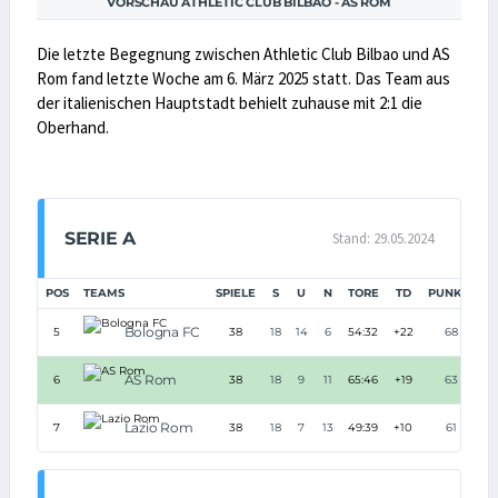
VORSCHAU ATHLETIC CLUB BILBAO - AS ROM
Die letzte Begegnung zwischen Athletic Club Bilbao und AS
Rom fand letzte Woche am 6. März 2025 statt. Das Team aus
der italienischen Hauptstadt behielt zuhause mit 2:1 die
Oberhand.
SERIE A
Stand: 29.05.2024
POS
TEAMS
SPIELE
S
U
N
TORE
TD
PUNKTE
Bologna FC
5
38
18
14
6
54:32
+22
68
AS Rom
6
38
18
9
11
65:46
+19
63
Lazio Rom
7
38
18
7
13
49:39
+10
61