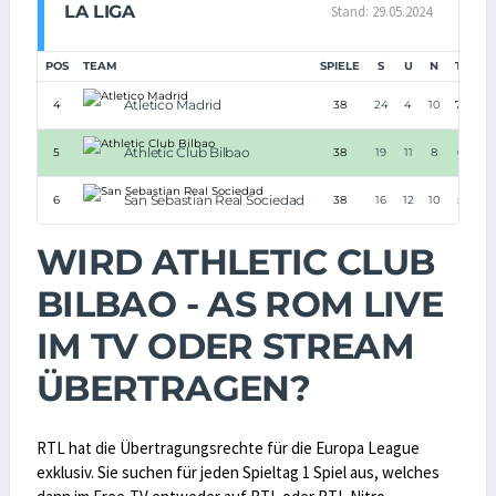
LA LIGA
Stand: 29.05.2024
POS
TEAM
SPIELE
S
U
N
TORE
Atletico Madrid
4
38
24
4
10
70:43
Athletic Club Bilbao
5
38
19
11
8
61:37
San Sebastian Real Sociedad
6
38
16
12
10
51:39
WIRD ATHLETIC CLUB
BILBAO - AS ROM LIVE
IM TV ODER STREAM
ÜBERTRAGEN?
RTL hat die Übertragungsrechte für die Europa League
exklusiv. Sie suchen für jeden Spieltag 1 Spiel aus, welches