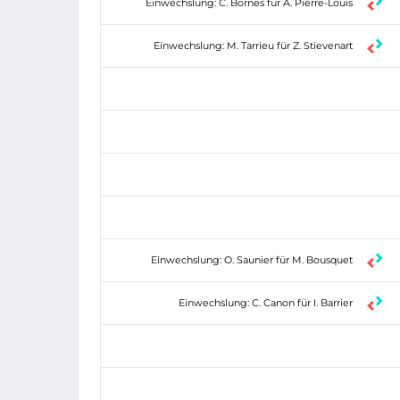
Einwechslung: C. Bornes für A. Pierre-Louis
Einwechslung: M. Tarrieu für Z. Stievenart
Einwechslung: O. Saunier für M. Bousquet
Einwechslung: C. Canon für I. Barrier