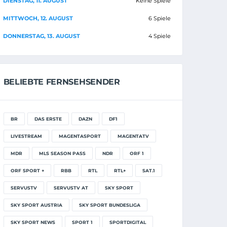
DIENSTAG, 11. AUGUST
Keine Spiele
MITTWOCH, 12. AUGUST
6 Spiele
DONNERSTAG, 13. AUGUST
4 Spiele
BELIEBTE FERNSEHSENDER
BR
DAS ERSTE
DAZN
DF1
LIVESTREAM
MAGENTASPORT
MAGENTATV
MDR
MLS SEASON PASS
NDR
ORF 1
ORF SPORT +
RBB
RTL
RTL+
SAT.1
SERVUSTV
SERVUSTV AT
SKY SPORT
SKY SPORT AUSTRIA
SKY SPORT BUNDESLIGA
SKY SPORT NEWS
SPORT 1
SPORTDIGITAL