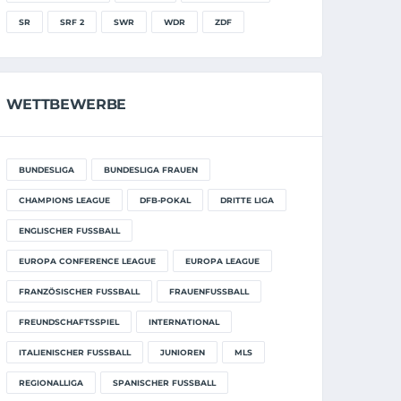
SR
SRF 2
SWR
WDR
ZDF
WETTBEWERBE
BUNDESLIGA
BUNDESLIGA FRAUEN
CHAMPIONS LEAGUE
DFB-POKAL
DRITTE LIGA
ENGLISCHER FUSSBALL
EUROPA CONFERENCE LEAGUE
EUROPA LEAGUE
FRANZÖSISCHER FUSSBALL
FRAUENFUSSBALL
FREUNDSCHAFTSSPIEL
INTERNATIONAL
ITALIENISCHER FUSSBALL
JUNIOREN
MLS
REGIONALLIGA
SPANISCHER FUSSBALL