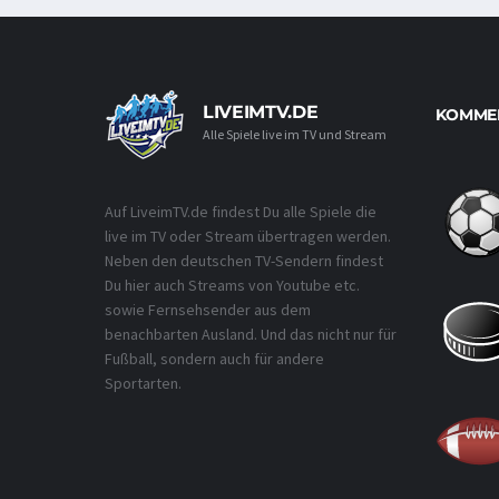
LIVEIMTV.DE
KOMMEN
Alle Spiele live im TV und Stream
Auf LiveimTV.de findest Du alle Spiele die
live im TV oder Stream übertragen werden.
Neben den deutschen TV-Sendern findest
Du hier auch Streams von Youtube etc.
sowie Fernsehsender aus dem
benachbarten Ausland. Und das nicht nur für
Fußball, sondern auch für andere
Sportarten.