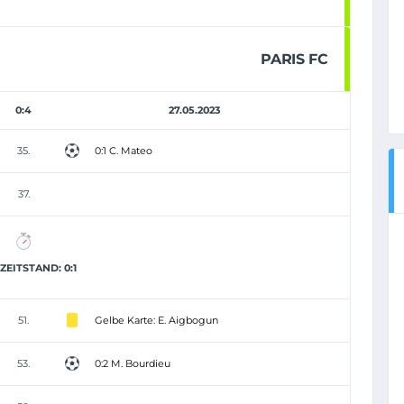
PARIS FC
0:4
27.05.2023
35.
0:1 C. Mateo
37.
EITSTAND: 0:1
51.
Gelbe Karte: E. Aigbogun
53.
0:2 M. Bourdieu