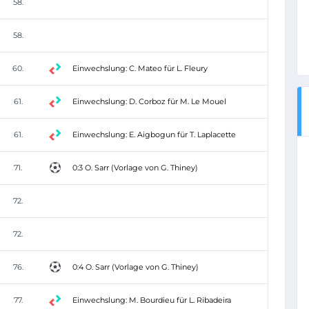
58.
58.
60.
Einwechslung: C. Mateo für L. Fleury
61.
Einwechslung: D. Corboz für M. Le Mouel
61.
Einwechslung: E. Aigbogun für T. Laplacette
71.
0:3 O. Sarr (Vorlage von G. Thiney)
72.
72.
76.
0:4 O. Sarr (Vorlage von G. Thiney)
77.
Einwechslung: M. Bourdieu für L. Ribadeira