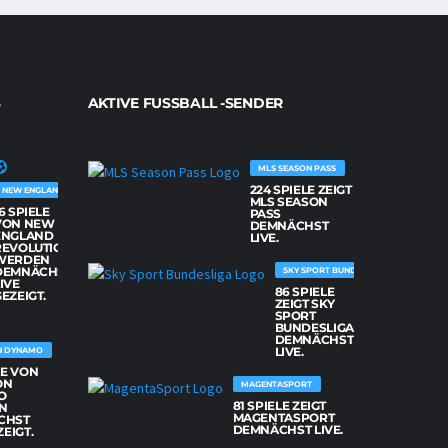
AKTIVE FUSSBALL -SENDER
MLS SEASON PASS
224 SPIELE ZEIGT
NEW ENGLAND REVOLUTION
MLS SEASON
6 SPIELE
PASS
VON NEW
DEMNÄCHST
ENGLAND
LIVE.
REVOLUTION
WERDEN
DEMNÄCHST
SKY SPORT BUNDESLIGA
IVE
86 SPIELE
EZEIGT.
ZEIGT SKY
SPORT
BUNDESLIGA
DEMNÄCHST
LIVE.
N DYNAMO
LE VON
ON
MAGENTASPORT
O
81 SPIELE ZEIGT
N
MAGENTASPORT
CHST
DEMNÄCHST LIVE.
ZEIGT.