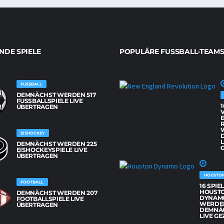
DE SPIELE
POPULÄRE FUSSBALL-TEAMS
FUSSBALL
DEMNÄCHST WERDEN 517
FUSSBALLSPIELE LIVE Ü
1
BERTRAGEN
EISHOCKEY
L
DEMNÄCHST WERDEN 225
G
EISHOCKEYSPIELE LIVE
ÜBERTRAGEN
HOUSTO
FOOTBALL
16 SPIE
HOUST
DEMNÄCHST WERDEN 207
DYNAM
FOOTBALLSPIELE LIVE
WERDE
ÜBERTRAGEN
DEMNÄ
LIVE GE