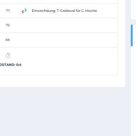
77.
Einwechslung: T. Greboval für C. Hocine
79.
88.
DSTAND: 0:4