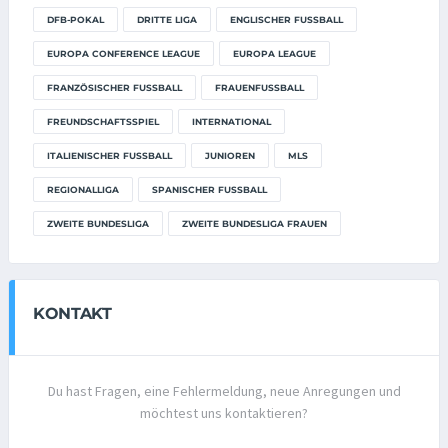
DFB-POKAL
DRITTE LIGA
ENGLISCHER FUSSBALL
EUROPA CONFERENCE LEAGUE
EUROPA LEAGUE
FRANZÖSISCHER FUSSBALL
FRAUENFUSSBALL
FREUNDSCHAFTSSPIEL
INTERNATIONAL
ITALIENISCHER FUSSBALL
JUNIOREN
MLS
REGIONALLIGA
SPANISCHER FUSSBALL
ZWEITE BUNDESLIGA
ZWEITE BUNDESLIGA FRAUEN
KONTAKT
Du hast Fragen, eine Fehlermeldung, neue Anregungen und
möchtest uns kontaktieren?