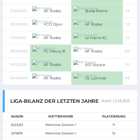
AF Rodez
Stade Reims
31.03.2023
1:2
FCO Dijon
AF Rodez
25.03.2023
1:2
AF Rodez
Le Havre AC
11.03.2023
1:2
FC Fleury 91
AF Rodez
25.02.2023
6:0
AF Rodez
ASJ Soyaux
10.02.2023
1:0
AF Rodez
OL Lyonnes
04.02.2023
0:5
LIGA-BILANZ DER LETZTEN JAHRE
Stand: 12.04.2025
SAISON
WETTBEWERB
PLATZIERUNG
2022/23
Feminine Division 1
11
2018/19
Feminine Division 1
12