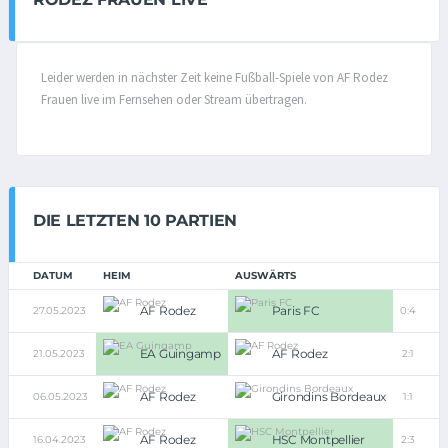
Leider werden in nächster Zeit keine Fußball-Spiele von AF Rodez
Frauen live im Fernsehen oder Stream übertragen.
DIE LETZTEN 10 PARTIEN
DATUM
HEIM
AUSWÄRTS
AF Rodez
Paris FC
27.05.2023
0:4
EA Guingamp
AF Rodez
21.05.2023
2:1
AF Rodez
Girondins Bordeaux
06.05.2023
1:1
AF Rodez
HSC Montpellier
16.04.2023
2:3