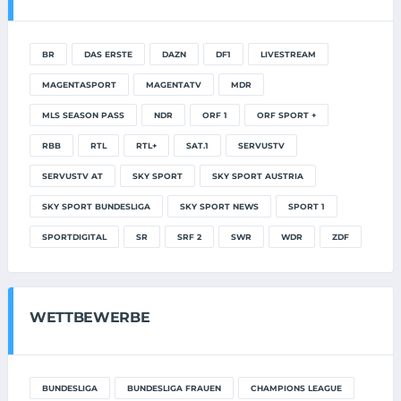
BR
DAS ERSTE
DAZN
DF1
LIVESTREAM
MAGENTASPORT
MAGENTATV
MDR
MLS SEASON PASS
NDR
ORF 1
ORF SPORT +
RBB
RTL
RTL+
SAT.1
SERVUSTV
SERVUSTV AT
SKY SPORT
SKY SPORT AUSTRIA
SKY SPORT BUNDESLIGA
SKY SPORT NEWS
SPORT 1
SPORTDIGITAL
SR
SRF 2
SWR
WDR
ZDF
WETTBEWERBE
BUNDESLIGA
BUNDESLIGA FRAUEN
CHAMPIONS LEAGUE