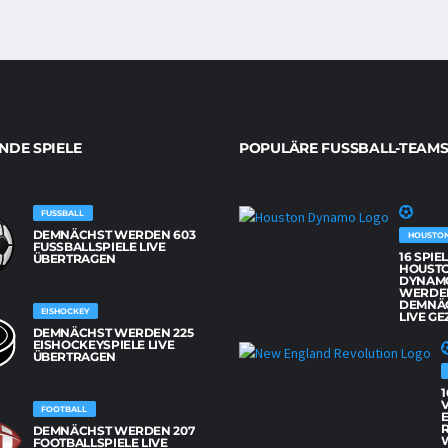
DE SPIELE
POPULÄRE FUSSBALL-TEAMS
FUSSBALL
DEMNÄCHST WERDEN 603
HOUSTO
FUSSBALLSPIELE LIVE Ü
16 SPIE
BERTRAGEN
HOUST
DYNAM
WERDE
DEMNÄ
EISHOCKEY
LIVE GE
DEMNÄCHST WERDEN 225
EISHOCKEYSPIELE LIVE
ÜBERTRAGEN
1
FOOTBALL
DEMNÄCHST WERDEN 207
FOOTBALLSPIELE LIVE