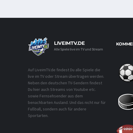
LIVEIMTV.DE
KOMMEN
Alle Spiele live im TV und Stream
Auf LiveimTV.de findest Du alle Spiele die
live im TV oder Stream übertragen werden.
Neben den deutschen TV-Sendern findest
Du hier auch Streams von Youtube etc.
sowie Fernsehsender aus dem
benachbarten Ausland. Und das nicht nur für
Fußball, sondern auch für andere
Sportarten.