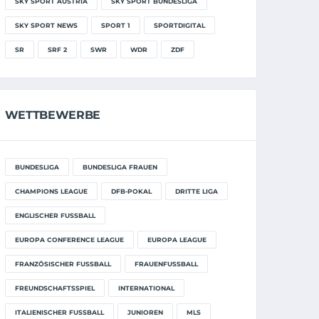
SKY SPORT AUSTRIA
SKY SPORT BUNDESLIGA
SKY SPORT NEWS
SPORT 1
SPORTDIGITAL
SR
SRF 2
SWR
WDR
ZDF
WETTBEWERBE
BUNDESLIGA
BUNDESLIGA FRAUEN
CHAMPIONS LEAGUE
DFB-POKAL
DRITTE LIGA
ENGLISCHER FUSSBALL
EUROPA CONFERENCE LEAGUE
EUROPA LEAGUE
FRANZÖSISCHER FUSSBALL
FRAUENFUSSBALL
FREUNDSCHAFTSSPIEL
INTERNATIONAL
ITALIENISCHER FUSSBALL
JUNIOREN
MLS