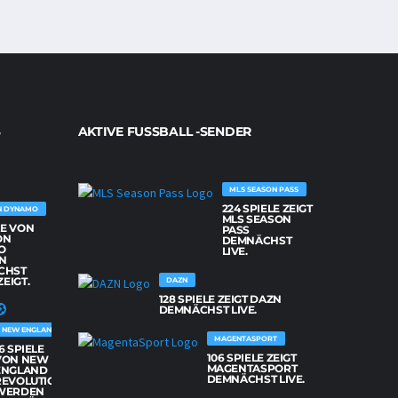
AKTIVE FUSSBALL -SENDER
MLS SEASON PASS
224 SPIELE ZEIGT
N DYNAMO
MLS SEASON
LE VON
PASS
ON
DEMNÄCHST
O
LIVE.
N
CHST
ZEIGT.
DAZN
128 SPIELE ZEIGT DAZN
DEMNÄCHST LIVE.
NEW ENGLAND REVOLUTION
MAGENTASPORT
6 SPIELE
106 SPIELE ZEIGT
VON NEW
MAGENTASPORT
ENGLAND
DEMNÄCHST LIVE.
REVOLUTION
WERDEN