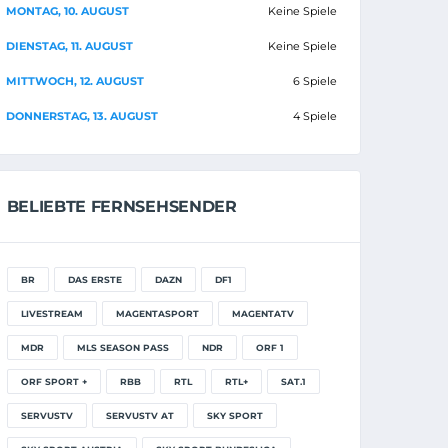
MONTAG, 10. AUGUST
Keine Spiele
DIENSTAG, 11. AUGUST
Keine Spiele
MITTWOCH, 12. AUGUST
6 Spiele
DONNERSTAG, 13. AUGUST
4 Spiele
BELIEBTE FERNSEHSENDER
BR
DAS ERSTE
DAZN
DF1
LIVESTREAM
MAGENTASPORT
MAGENTATV
MDR
MLS SEASON PASS
NDR
ORF 1
ORF SPORT +
RBB
RTL
RTL+
SAT.1
SERVUSTV
SERVUSTV AT
SKY SPORT