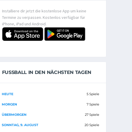
Installiere dir jetzt die kostenlose App um keine
Termine zu verpassen. Kostenlos verfügbar für
iPhone, iPad und Android.
FUSSBALL IN DEN NÄCHSTEN TAGEN
HEUTE
5 Spiele
MORGEN
7 Spiele
ÜBERMORGEN
27 Spiele
SONNTAG, 9. AUGUST
20 Spiele