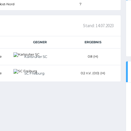
dost-Nord
7
Stand: 14.07.2023
GEGNER
ERGEBNIS
e
Karlsruher SC
0:8 (H)
e
SC Freiburg
0:2 n.V. (0:0) (H)