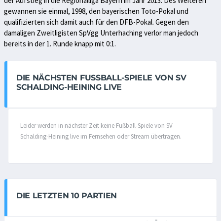
der Aufstieg in die Regionalliga Bayern im Jahr 2013. Des Weiteren
gewannen sie einmal, 1998, den bayerischen Toto-Pokal und
qualifizierten sich damit auch für den DFB-Pokal. Gegen den
damaligen Zweitligisten SpVgg Unterhaching verlor man jedoch
bereits in der 1. Runde knapp mit 0:1.
DIE NÄCHSTEN FUSSBALL-SPIELE VON SV S
CHALDING-HEINING LIVE
Leider werden in nächster Zeit keine Fußball-Spiele von SV
Schalding-Heining live im Fernsehen oder Stream übertragen.
DIE LETZTEN 10 PARTIEN