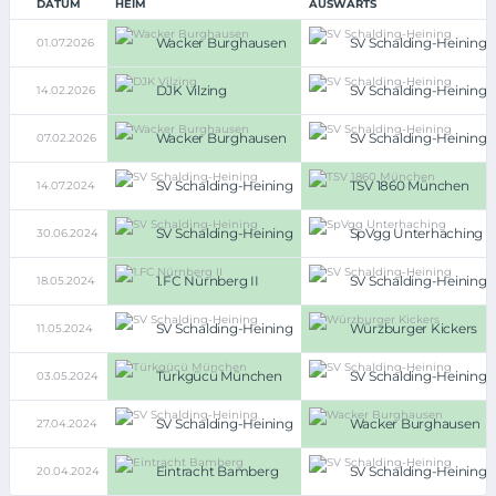
DATUM
HEIM
AUSWÄRTS
Wacker Burghausen
SV Schalding-Heining
01.07.2026
DJK Vilzing
SV Schalding-Heining
14.02.2026
Wacker Burghausen
SV Schalding-Heining
07.02.2026
SV Schalding-Heining
TSV 1860 München
14.07.2024
SV Schalding-Heining
SpVgg Unterhaching
30.06.2024
1.FC Nürnberg II
SV Schalding-Heining
18.05.2024
SV Schalding-Heining
Würzburger Kickers
11.05.2024
Türkgücü München
SV Schalding-Heining
03.05.2024
SV Schalding-Heining
Wacker Burghausen
27.04.2024
Eintracht Bamberg
SV Schalding-Heining
20.04.2024