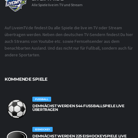
Alle Spiele live im TV und Stream
Auf LiveimTV.de findest Du alle Spiele die live im TV oder Stream
übertragen werden. Neben den deutschen TV-Sendern findest Du hier
auch Streams von Youtube etc. sowie Fernsehsender aus dem
benachbarten Ausland. Und das nicht nur für Fußball, sondern auch für
andere Sportarten.
KOMMENDE SPIELE
FUSSBALL
DEMNÄCHST WERDEN 544 FUSSBALLSPIELE LIVE Ü
BERTRAGEN
EISHOCKEY
DEMNÄCHST WERDEN 225 EISHOCKEYSPIELE LIVE