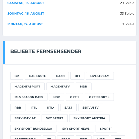
SAMSTAG, 15. AUGUST
29 Spiele
SONNTAG, 16. AUGUST
33 Spiele
MONTAG, 17. AUGUST
9 Spiele
BELIEBTE FERNSEHSENDER
BR
DAS ERSTE
DAZN
DF1
LIVESTREAM
MAGENTASPORT
MAGENTATV
MDR
MLS SEASON PASS
NDR
ORF 1
ORF SPORT +
RBB
RTL
RTL+
SAT.1
SERVUSTV
SERVUSTV AT
SKY SPORT
SKY SPORT AUSTRIA
SKY SPORT BUNDESLIGA
SKY SPORT NEWS
SPORT 1