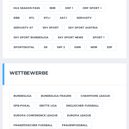
MLS SEASON PASS
NDR
ORF 1
ORF SPORT +
RBB
RTL
RTL+
SAT.1
SERVUSTV
SERVUSTV AT
SKY SPORT
SKY SPORT AUSTRIA
SKY SPORT BUNDESLIGA
SKY SPORT NEWS
SPORT 1
SPORTDIGITAL
SR
SRF 2
SWR
WDR
ZDF
WETTBEWERBE
BUNDESLIGA
BUNDESLIGA FRAUEN
CHAMPIONS LEAGUE
DFB-POKAL
DRITTE LIGA
ENGLISCHER FUSSBALL
EUROPA CONFERENCE LEAGUE
EUROPA LEAGUE
FRANZÖSISCHER FUSSBALL
FRAUENFUSSBALL