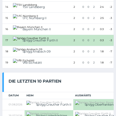
TSV Landsberg
14
2
0
0
2
2:4
-2
1.FC Nürnberg II
15
2
0
0
2
2:5
-3
Bayern München II
16
2
0
0
2
0:3
-3
SpVgg Greuther Fürth II
17
2
0
0
2
0:3
-3
SpVgg Ansbach 09
18
2
0
0
2
1:8
-7
VfB Eichstätt
19
2
0
0
2
1:8
-7
DIE LETZTEN 10 PARTIEN
DATUM
HEIM
AUSWÄRTS
SpVgg Greuther Fürth II
SpVgg Oberfranken 
01.08.2026
SpVgg Unterhaching
SpVgg Greuther Fürth
25.07.2026