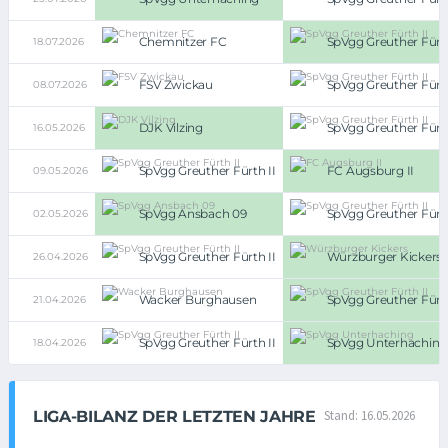
Chemnitzer FC
SpVgg Greuther Fürth
18.07.2026
FSV Zwickau
SpVgg Greuther Fürth
08.07.2026
DJK Vilzing
SpVgg Greuther Fürth
16.05.2026
SpVgg Greuther Fürth II
FC Augsburg II
09.05.2026
SpVgg Ansbach 09
SpVgg Greuther Fürth
02.05.2026
SpVgg Greuther Fürth II
Würzburger Kickers
26.04.2026
Wacker Burghausen
SpVgg Greuther Fürth
21.04.2026
SpVgg Greuther Fürth II
SpVgg Unterhaching
18.04.2026
LIGA-BILANZ DER LETZTEN JAHRE
Stand: 16.05.2026