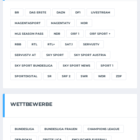
BR
DAS ERSTE
DAZN
DF1
LIVESTREAM
MAGENTASPORT
MAGENTATV
MDR
MLS SEASON PASS
NDR
ORF 1
ORF SPORT +
RBB
RTL
RTL+
SAT.1
SERVUSTV
SERVUSTV AT
SKY SPORT
SKY SPORT AUSTRIA
SKY SPORT BUNDESLIGA
SKY SPORT NEWS
SPORT 1
SPORTDIGITAL
SR
SRF 2
SWR
WDR
ZDF
WETTBEWERBE
BUNDESLIGA
BUNDESLIGA FRAUEN
CHAMPIONS LEAGUE
DFB-POKAL
DRITTE LIGA
ENGLISCHER FUSSBALL