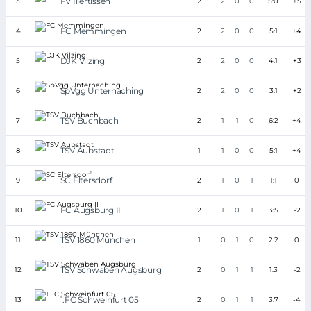
FV Illertissen
3
2
2
0
0
5:0
+5
FC Memmingen
4
2
2
0
0
5:1
+4
DJK Vilzing
5
2
2
0
0
4:1
+3
SpVgg Unterhaching
6
2
2
0
0
3:1
+2
TSV Buchbach
7
2
1
1
0
6:2
+4
TSV Aubstadt
8
1
1
0
0
5:1
+4
SC Eltersdorf
9
2
1
0
1
1:1
0
FC Augsburg II
10
2
1
0
1
3:5
-2
TSV 1860 München
11
1
0
1
0
2:2
0
TSV Schwaben Augsburg
12
2
0
1
1
1:3
-2
1.FC Schweinfurt 05
13
2
0
1
1
3:7
-4