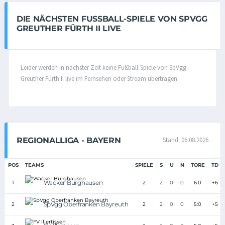
DIE NÄCHSTEN FUSSBALL-SPIELE VON SPVGG G
REUTHER FÜRTH II LIVE
Leider werden in nächster Zeit keine Fußball-Spiele von SpVgg
Greuther Fürth II live im Fernsehen oder Stream übertragen.
REGIONALLIGA - BAYERN
Stand: 06.08.2026
POS
TEAMS
SPIELE
S
U
N
TORE
TD
Wacker Burghausen
1
2
2
0
0
6:0
+6
SpVgg Oberfranken Bayreuth
2
2
2
0
0
5:0
+5