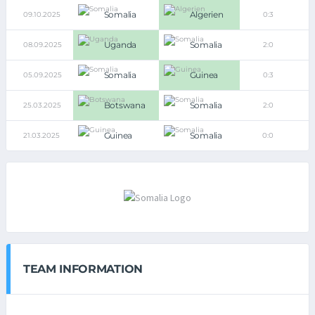
Somalia
Algerien
09.10.2025
0:3
Uganda
Somalia
08.09.2025
2:0
Somalia
Guinea
05.09.2025
0:3
Botswana
Somalia
25.03.2025
2:0
Guinea
Somalia
21.03.2025
0:0
TEAM INFORMATION