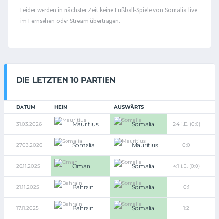
Leider werden in nächster Zeit keine Fußball-Spiele von Somalia live
im Fernsehen oder Stream übertragen.
DIE LETZTEN 10 PARTIEN
DATUM
HEIM
AUSWÄRTS
Mauritius
Somalia
31.03.2026
2:4 i.E. (0:0)
Somalia
Mauritius
27.03.2026
0:0
Oman
Somalia
26.11.2025
4:1 i.E. (0:0)
Bahrain
Somalia
21.11.2025
0:1
Bahrain
Somalia
17.11.2025
1:2