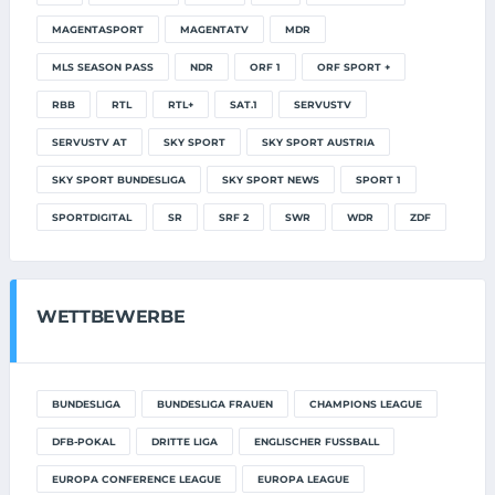
MAGENTASPORT
MAGENTATV
MDR
MLS SEASON PASS
NDR
ORF 1
ORF SPORT +
RBB
RTL
RTL+
SAT.1
SERVUSTV
SERVUSTV AT
SKY SPORT
SKY SPORT AUSTRIA
SKY SPORT BUNDESLIGA
SKY SPORT NEWS
SPORT 1
SPORTDIGITAL
SR
SRF 2
SWR
WDR
ZDF
WETTBEWERBE
BUNDESLIGA
BUNDESLIGA FRAUEN
CHAMPIONS LEAGUE
DFB-POKAL
DRITTE LIGA
ENGLISCHER FUSSBALL
EUROPA CONFERENCE LEAGUE
EUROPA LEAGUE