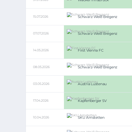
15.07.2026
Schwarz-Weiß Bregenz
07.07.2026
Schwarz-Weiß Bregenz
14.05.2026
First Vienna FC
08.05.2026
Schwarz-Weiß Bregenz
03.05.2026
Austria Lustenau
17.04.2026
Kapfenberger SV
10.04.2026
SKU Amstetten