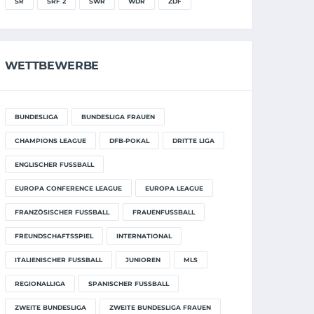
SR
SRF 2
SWR
WDR
ZDF
WETTBEWERBE
BUNDESLIGA
BUNDESLIGA FRAUEN
CHAMPIONS LEAGUE
DFB-POKAL
DRITTE LIGA
ENGLISCHER FUSSBALL
EUROPA CONFERENCE LEAGUE
EUROPA LEAGUE
FRANZÖSISCHER FUSSBALL
FRAUENFUSSBALL
FREUNDSCHAFTSSPIEL
INTERNATIONAL
ITALIENISCHER FUSSBALL
JUNIOREN
MLS
REGIONALLIGA
SPANISCHER FUSSBALL
ZWEITE BUNDESLIGA
ZWEITE BUNDESLIGA FRAUEN