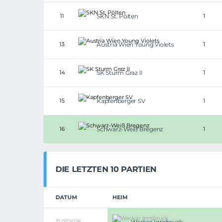
11
SKN St. Pölten
1
13
Austria Wien Young Violets
1
14
SK Sturm Graz II
1
15
Kapfenberger SV
1
16
Schwarz-Weiß Bregenz
1
DIE LETZTEN 10 PARTIEN
DATUM
HEIM
31.07.2026
Wacker Innsbruck