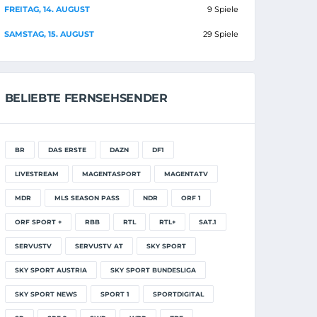
FREITAG, 14. AUGUST
9 Spiele
SAMSTAG, 15. AUGUST
29 Spiele
BELIEBTE FERNSEHSENDER
BR
DAS ERSTE
DAZN
DF1
LIVESTREAM
MAGENTASPORT
MAGENTATV
MDR
MLS SEASON PASS
NDR
ORF 1
ORF SPORT +
RBB
RTL
RTL+
SAT.1
SERVUSTV
SERVUSTV AT
SKY SPORT
SKY SPORT AUSTRIA
SKY SPORT BUNDESLIGA
SKY SPORT NEWS
SPORT 1
SPORTDIGITAL