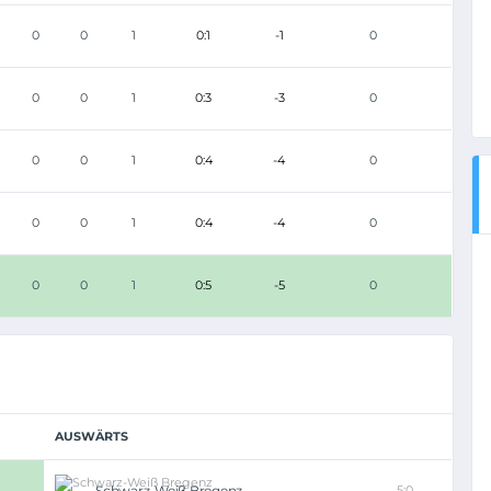
0
0
1
0:1
-1
0
0
0
1
0:3
-3
0
0
0
1
0:4
-4
0
0
0
1
0:4
-4
0
0
0
1
0:5
-5
0
AUSWÄRTS
Schwarz-Weiß Bregenz
5:0