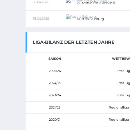
06.04.2026
Schwarz-Weiß Bregenz
03.04.2026
Austria Salzburg
LIGA-BILANZ DER LETZTEN JAHRE
SAISON
WETTBEW
2025/26
Erste Li
2024/25
Erste Li
2023/24
Erste Li
2021/22
Regionalliga 
2020/21
Regionalliga 