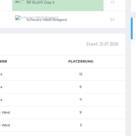
SK Sturm Graz II
1:3
Schwarz-Weiß Bregenz
2:2
Stand: 25.07.2026
ERB
PLATZIERUNG
ga
15
ga
9
ga
11
- West
9
- West
3