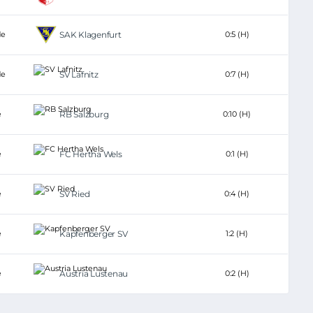
de
SAK Klagenfurt
0:5 (H)
de
SV Lafnitz
0:7 (H)
e
RB Salzburg
0:10 (H)
e
FC Hertha Wels
0:1 (H)
e
SV Ried
0:4 (H)
e
Kapfenberger SV
1:2 (H)
e
Austria Lustenau
0:2 (H)