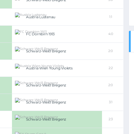
Austria Lustenau
1:1
FC Dornbirn 1913
4:0
Schwarz-Weiß Bregenz
2:0
Austria Wien Young Violets
2:2
Schwarz-Weiß Bregenz
2:0
Schwarz-Weiß Bregenz
3:1
Schwarz-Weiß Bregenz
2:3