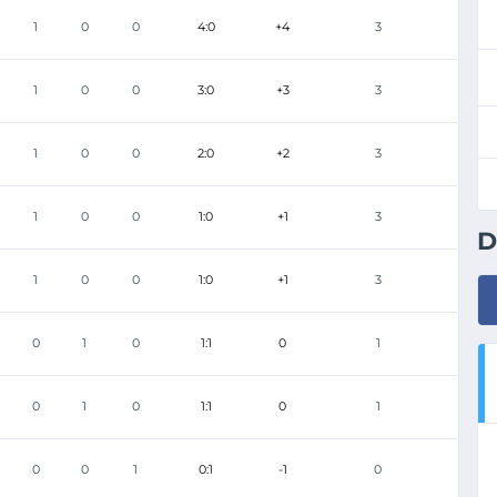
1
0
0
4:0
+4
3
1
0
0
3:0
+3
3
1
0
0
2:0
+2
3
1
0
0
1:0
+1
3
D
1
0
0
1:0
+1
3
0
1
0
1:1
0
1
0
1
0
1:1
0
1
0
0
1
0:1
-1
0