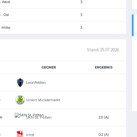
- West
3
 - Ost
3
- Mitte
3
Stand: 25.07.2026
GEGNER
ERGEBNIS
Leonfelden
e
Union Vöcklamarkt
de
SKN St. Pölten
2:0 (A)
e
Imst
0:2 (A)