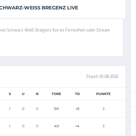
CHWARZ-WEISS BREGENZ LIVE
e von Schwarz-Weiß Bregenz live im Fernsehen oder Stream
Stand: 05.08.2026
S
U
N
TORE
TD
PUNKTE
1
0
0
5:0
+5
3
1
0
0
4:0
+4
3