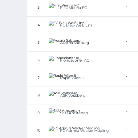
3
First Vienna FC
1
4
FC Blau-Weiß Linz
1
5
Austria Salzburg
1
6
Floridsdorfer AC
1
7
Rapid Wien II
1
8
ASK Voitsberg
1
9
SKU Amstetten
1
10
FC Admira Wacker Mödling
1