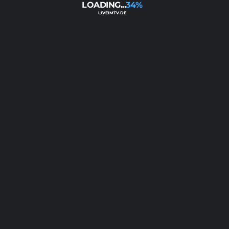
34%
S
U
N
TORE
TD
PUNKTE
5
1
0
16:2
+14
16
2
2
2
6:10
-4
8
1
2
3
9:12
-3
5
1
1
4
3:10
-7
4
 NATIONS LEAGUE, WOMEN 2025, LEAGUE B,