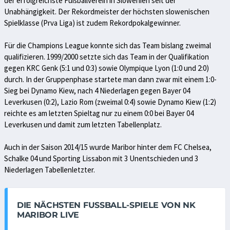
der erfolgreichste Fußballverein in Slowenien seit der
Unabhängigkeit. Der Rekordmeister der höchsten slowenischen
Spielklasse (Prva Liga) ist zudem Rekordpokalgewinner.
Für die Champions League konnte sich das Team bislang zweimal
qualifizieren. 1999/2000 setzte sich das Team in der Qualifikation
gegen KRC Genk (5:1 und 0:3) sowie Olympique Lyon (1:0 und 2:0)
durch. In der Gruppenphase startete man dann zwar mit einem 1:0-
Sieg bei Dynamo Kiew, nach 4 Niederlagen gegen Bayer 04
Leverkusen (0:2), Lazio Rom (zweimal 0:4) sowie Dynamo Kiew (1:2)
reichte es am letzten Spieltag nur zu einem 0:0 bei Bayer 04
Leverkusen und damit zum letzten Tabellenplatz.
Auch in der Saison 2014/15 wurde Maribor hinter dem FC Chelsea,
Schalke 04 und Sporting Lissabon mit 3 Unentschieden und 3
Niederlagen Tabellenletzter.
DIE NÄCHSTEN FUSSBALL-SPIELE VON NK M
ARIBOR LIVE