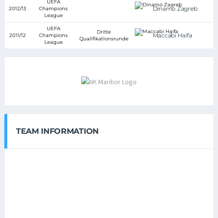
UEFA
Dinamo Zagreb
2012/13
Champions
League
UEFA
Dritte
Maccabi Haifa
2011/12
Champions
Qualifikationsrunde
League
TEAM INFORMATION