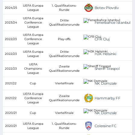
UEFA Europa
1. Qualifikations-
Botev Plovdiv
2024/25
League
Runde
UEFA Europa
Dritte
Fenerbahce Istanbul
2023/24
Conference
Qualifikationsrunde
League
UEFA Europa
CFR Cluj
2022/23
Conference
Play-offs
League
UEFA Europa
Dritte
HJK Helsinki
2022/23
League
Qualifikationsrunde
UEFA
Zweite
Sheriff Tiraspol
2022/23
Champions
Qualifikationsrunde
League
NK Domzale
2021/22
Cup
Viertelfinale
UEFA Europa
Zweite
Hammarby FF
2021/22
Conference
Qualifikationsrunde
League
NK Domzale
2020/21
Cup
Viertelfinale
UEFA Europa
1. Qualifikations-
Coleraine FC
2020/21
League
Runde