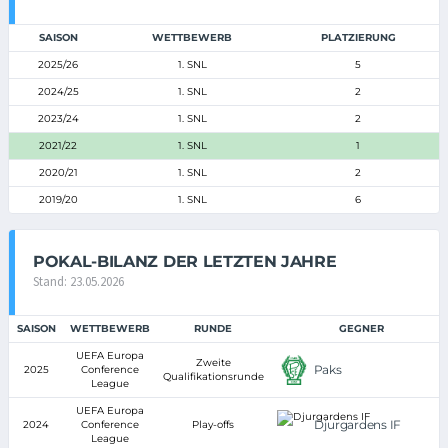
SAISON
WETTBEWERB
PLATZIERUNG
2025/26
1. SNL
5
2024/25
1. SNL
2
2023/24
1. SNL
2
2021/22
1. SNL
1
2020/21
1. SNL
2
2019/20
1. SNL
6
POKAL-BILANZ DER LETZTEN JAHRE
Stand: 23.05.2026
SAISON
WETTBEWERB
RUNDE
GEGNER
UEFA Europa
Zweite
Paks
2025
Conference
Qualifikationsrunde
League
UEFA Europa
Djurgardens IF
2024
Conference
Play-offs
League