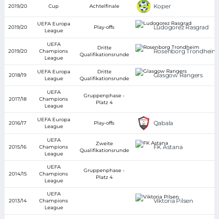
Koper
2019/20
Cup
Achtelfinale
UEFA Europa
Ludogorez Rasgrad
2019/20
Play-offs
League
UEFA
Dritte
Rosenborg Trondheim
2019/20
Champions
Qualifikationsrunde
League
UEFA Europa
Dritte
Glasgow Rangers
2018/19
League
Qualifikationsrunde
UEFA
Gruppenphase -
2017/18
Champions
Platz 4
League
UEFA Europa
Qabala
2016/17
Play-offs
League
UEFA
Zweite
FK Astana
2015/16
Champions
Qualifikationsrunde
League
UEFA
Gruppenphase -
2014/15
Champions
Platz 4
League
UEFA
Viktoria Pilsen
2013/14
Champions
League