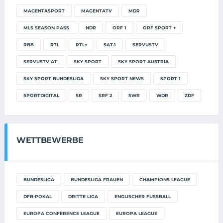
MAGENTASPORT
MAGENTATV
MDR
MLS SEASON PASS
NDR
ORF 1
ORF SPORT +
RBB
RTL
RTL+
SAT.1
SERVUSTV
SERVUSTV AT
SKY SPORT
SKY SPORT AUSTRIA
SKY SPORT BUNDESLIGA
SKY SPORT NEWS
SPORT 1
SPORTDIGITAL
SR
SRF 2
SWR
WDR
ZDF
WETTBEWERBE
BUNDESLIGA
BUNDESLIGA FRAUEN
CHAMPIONS LEAGUE
DFB-POKAL
DRITTE LIGA
ENGLISCHER FUSSBALL
EUROPA CONFERENCE LEAGUE
EUROPA LEAGUE