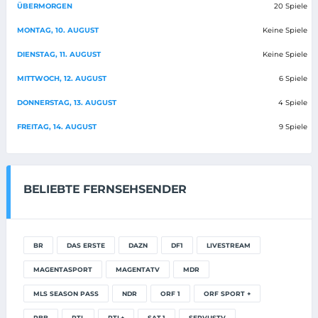
ÜBERMORGEN
20 Spiele
MONTAG, 10. AUGUST
Keine Spiele
DIENSTAG, 11. AUGUST
Keine Spiele
MITTWOCH, 12. AUGUST
6 Spiele
DONNERSTAG, 13. AUGUST
4 Spiele
FREITAG, 14. AUGUST
9 Spiele
BELIEBTE FERNSEHSENDER
BR
DAS ERSTE
DAZN
DF1
LIVESTREAM
MAGENTASPORT
MAGENTATV
MDR
MLS SEASON PASS
NDR
ORF 1
ORF SPORT +
RBB
RTL
RTL+
SAT.1
SERVUSTV