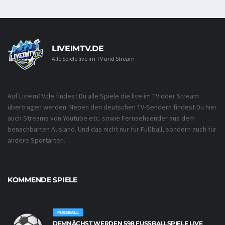
LIVEIMTV.DE
Alle Spiele live im TV und Stream
Auf LiveimTV.de findest Du alle Spiele die live im TV oder Stream
übertragen werden. Neben den deutschen TV-Sendern findest Du hier
auch Streams von Youtube etc. sowie Fernsehsender aus dem
benachbarten Ausland. Und das nicht nur für Fußball, sondern auch für
andere Sportarten.
KOMMENDE SPIELE
FUSSBALL
DEMNÄCHST WERDEN 598 FUSSBALLSPIELE LIVE Ü