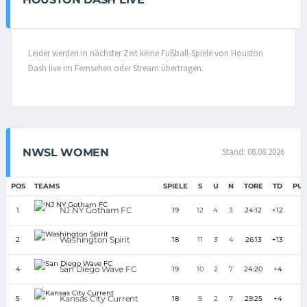
Leider werden in nächster Zeit keine Fußball-Spiele von Houston
Dash live im Fernsehen oder Stream übertragen.
NWSL WOMEN
Stand: 08.08.2026
POS
TEAMS
SPIELE
S
U
N
TORE
TD
PUN
NJ NY Gotham FC
1
19
12
4
3
24:12
+12
4
Washington Spirit
2
18
11
3
4
26:13
+13
3
San Diego Wave FC
4
19
10
2
7
24:20
+4
3
Kansas City Current
5
18
9
2
7
29:25
+4
2