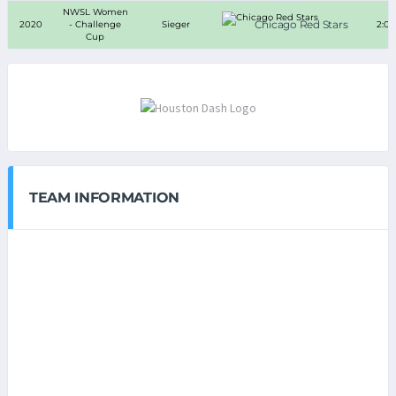
NWSL Women
Chicago Red Stars
2020
- Challenge
Sieger
2:0
Cup
TEAM INFORMATION