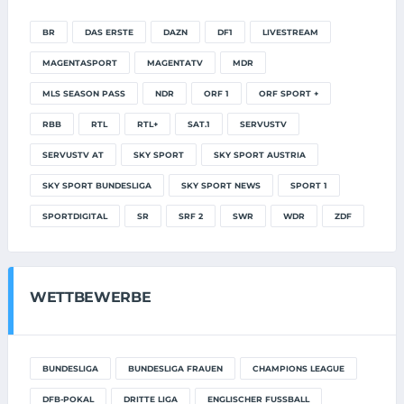
BR
DAS ERSTE
DAZN
DF1
LIVESTREAM
MAGENTASPORT
MAGENTATV
MDR
MLS SEASON PASS
NDR
ORF 1
ORF SPORT +
RBB
RTL
RTL+
SAT.1
SERVUSTV
SERVUSTV AT
SKY SPORT
SKY SPORT AUSTRIA
SKY SPORT BUNDESLIGA
SKY SPORT NEWS
SPORT 1
SPORTDIGITAL
SR
SRF 2
SWR
WDR
ZDF
WETTBEWERBE
BUNDESLIGA
BUNDESLIGA FRAUEN
CHAMPIONS LEAGUE
DFB-POKAL
DRITTE LIGA
ENGLISCHER FUSSBALL