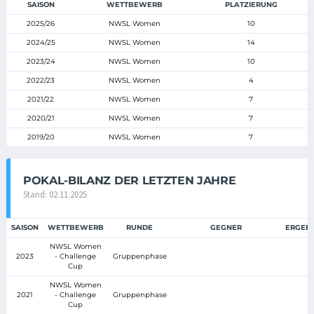
SAISON
WETTBEWERB
PLATZIERUNG
2025/26
NWSL Women
10
2024/25
NWSL Women
14
2023/24
NWSL Women
10
2022/23
NWSL Women
4
2021/22
NWSL Women
7
2020/21
NWSL Women
7
2019/20
NWSL Women
7
POKAL-BILANZ DER LETZTEN JAHRE
Stand: 02.11.2025
SAISON
WETTBEWERB
RUNDE
GEGNER
ERGEBN
NWSL Women
2023
- Challenge
Gruppenphase
Cup
NWSL Women
2021
- Challenge
Gruppenphase
Cup