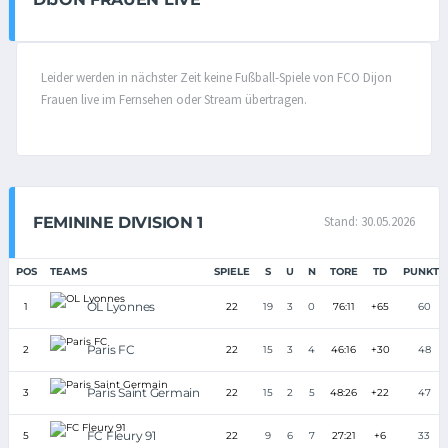
Leider werden in nächster Zeit keine Fußball-Spiele von FCO Dijon
Frauen live im Fernsehen oder Stream übertragen.
FEMININE DIVISION 1
Stand: 30.05.2026
POS
TEAMS
SPIELE
S
U
N
TORE
TD
PUNKTE
OL Lyonnes
1
22
19
3
0
76:11
+65
60
Paris FC
2
22
15
3
4
46:16
+30
48
Paris Saint Germain
3
22
15
2
5
48:26
+22
47
FC Fleury 91
5
22
9
6
7
27:21
+6
33