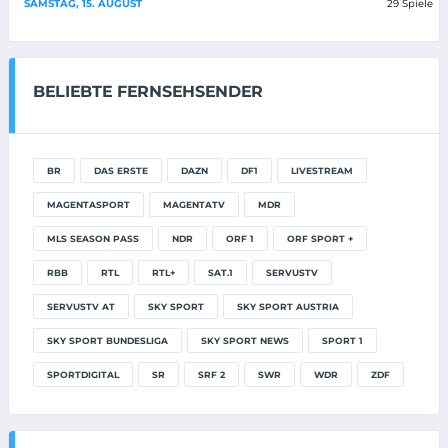
SAMSTAG, 15. AUGUST
29 Spiele
BELIEBTE FERNSEHSENDER
BR
DAS ERSTE
DAZN
DF1
LIVESTREAM
MAGENTASPORT
MAGENTATV
MDR
MLS SEASON PASS
NDR
ORF 1
ORF SPORT +
RBB
RTL
RTL+
SAT.1
SERVUSTV
SERVUSTV AT
SKY SPORT
SKY SPORT AUSTRIA
SKY SPORT BUNDESLIGA
SKY SPORT NEWS
SPORT 1
SPORTDIGITAL
SR
SRF 2
SWR
WDR
ZDF