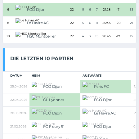
FCO Dijon
6
22
9
6
7
21:28
-7
33
Le Havre AC
8
22
5
6
11
25:45
-20
21
HSC Montpellier
10
22
4
3
15
28:45
-17
15
DIE LETZTEN 10 PARTIEN
DATUM
HEIM
AUSWÄRTS
FCO Dijon
Paris FC
25.04.2026
1:2
OL Lyonnes
FCO Dijon
22.04.2026
4:0
FCO Dijon
Le Havre AC
28.03.2026
2:1
FC Fleury 91
FCO Dijon
21.02.2026
0:0