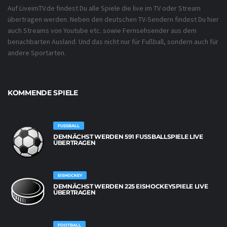
Auf LiveimTV.de findest Du alle Spiele die live im TV oder Stream
übertragen werden. Neben den deutschen TV-Sendern findest Du hier
auch Streams von Youtube etc. sowie Fernsehsender aus dem
benachbarten Ausland. Und das nicht nur für Fußball, sondern auch für
andere Sportarten.
KOMMENDE SPIELE
FUSSBALL
DEMNÄCHST WERDEN 591 FUSSBALLSPIELE LIVE Ü
BERTRAGEN
EISHOCKEY
DEMNÄCHST WERDEN 225 EISHOCKEYSPIELE LIVE
ÜBERTRAGEN
FOOTBALL