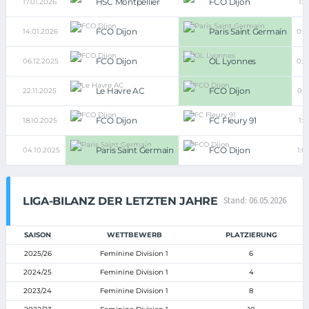
HSC Montpellier
FCO Dijon
17.01.2026
1:1
FCO Dijon
Paris Saint Germain
14.01.2026
0:4
FCO Dijon
OL Lyonnes
06.12.2025
0:3
Le Havre AC
FCO Dijon
22.11.2025
0:1
FCO Dijon
FC Fleury 91
18.10.2025
1:1
Paris Saint Germain
FCO Dijon
04.10.2025
1:0
LIGA-BILANZ DER LETZTEN JAHRE
Stand: 06.05.2026
SAISON
WETTBEWERB
PLATZIERUNG
2025/26
Feminine Division 1
6
2024/25
Feminine Division 1
4
2023/24
Feminine Division 1
8