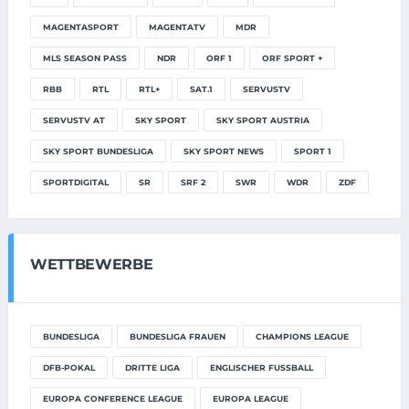
MAGENTASPORT
MAGENTATV
MDR
MLS SEASON PASS
NDR
ORF 1
ORF SPORT +
RBB
RTL
RTL+
SAT.1
SERVUSTV
SERVUSTV AT
SKY SPORT
SKY SPORT AUSTRIA
SKY SPORT BUNDESLIGA
SKY SPORT NEWS
SPORT 1
SPORTDIGITAL
SR
SRF 2
SWR
WDR
ZDF
WETTBEWERBE
BUNDESLIGA
BUNDESLIGA FRAUEN
CHAMPIONS LEAGUE
DFB-POKAL
DRITTE LIGA
ENGLISCHER FUSSBALL
EUROPA CONFERENCE LEAGUE
EUROPA LEAGUE