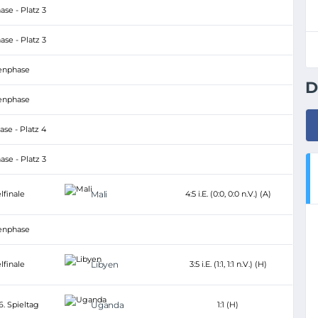
se - Platz 3
se - Platz 3
enphase
D
enphase
se - Platz 4
se - Platz 3
lfinale
Mali
4:5 i.E. (0:0, 0:0 n.V.) (A)
enphase
lfinale
Libyen
3:5 i.E. (1:1, 1:1 n.V.) (H)
6. Spieltag
Uganda
1:1 (H)