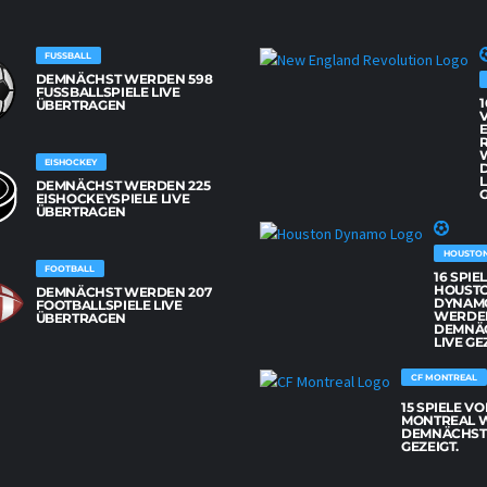
FUSSBALL
DEMNÄCHST WERDEN 598
FUSSBALLSPIELE LIVE Ü
1
BERTRAGEN
EISHOCKEY
L
DEMNÄCHST WERDEN 225
G
EISHOCKEYSPIELE LIVE
ÜBERTRAGEN
HOUSTO
FOOTBALL
16 SPIE
HOUST
DEMNÄCHST WERDEN 207
DYNAM
FOOTBALLSPIELE LIVE
WERDE
ÜBERTRAGEN
DEMNÄ
LIVE GE
CF MONTREAL
15 SPIELE VO
MONTREAL 
DEMNÄCHST 
GEZEIGT.