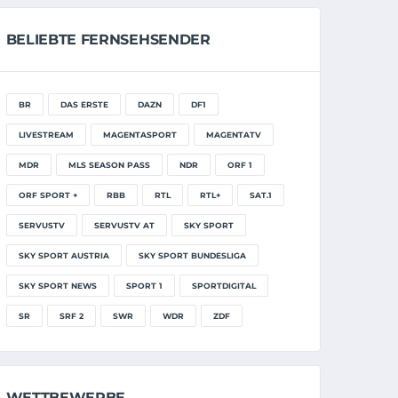
BELIEBTE FERNSEHSENDER
BR
DAS ERSTE
DAZN
DF1
LIVESTREAM
MAGENTASPORT
MAGENTATV
MDR
MLS SEASON PASS
NDR
ORF 1
ORF SPORT +
RBB
RTL
RTL+
SAT.1
SERVUSTV
SERVUSTV AT
SKY SPORT
SKY SPORT AUSTRIA
SKY SPORT BUNDESLIGA
SKY SPORT NEWS
SPORT 1
SPORTDIGITAL
SR
SRF 2
SWR
WDR
ZDF
WETTBEWERBE