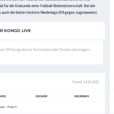
Mal für die Endrunde einer Fußball-Weltmeisterschaft. Bei der
 auch die bisher höchste Niederlage (0:9 gegen Jugoslawien).
R KONGO LIVE
e von DR Kongo live im Fernsehen oder Stream übertragen.
Stand: 14.10.2025
NDE
GEGNER
ERGEBNIS
se - Platz 5