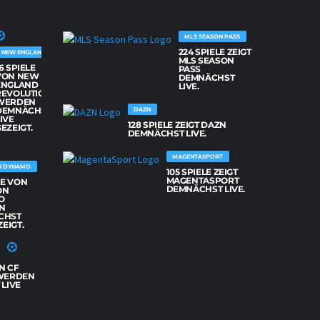
MLS SEASON PASS
224 SPIELE ZEIGT
NEW ENGLAND REVOLUTION
MLS SEASON
6 SPIELE
PASS
VON NEW
DEMNÄCHST
ENGLAND
LIVE.
REVOLUTION
WERDEN
DEMNÄCHST
DAZN
IVE
128 SPIELE ZEIGT DAZN
EZEIGT.
DEMNÄCHST LIVE.
MAGENTASPORT
N DYNAMO
105 SPIELE ZEIGT
MAGENTASPORT
LE VON
DEMNÄCHST LIVE.
ON
O
N
CHST
ZEIGT.
N CF
WERDEN
LIVE