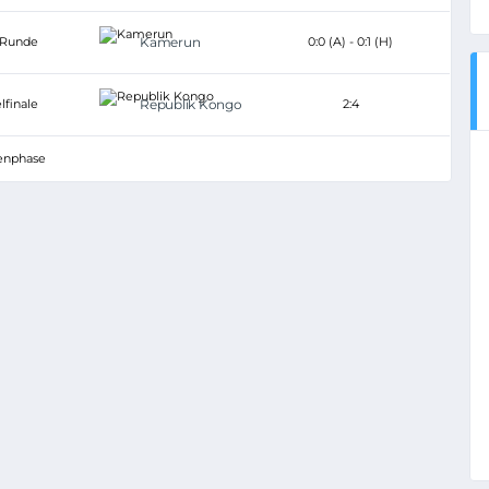
 Runde
Kamerun
0:0 (A) - 0:1 (H)
lfinale
Republik Kongo
2:4
enphase