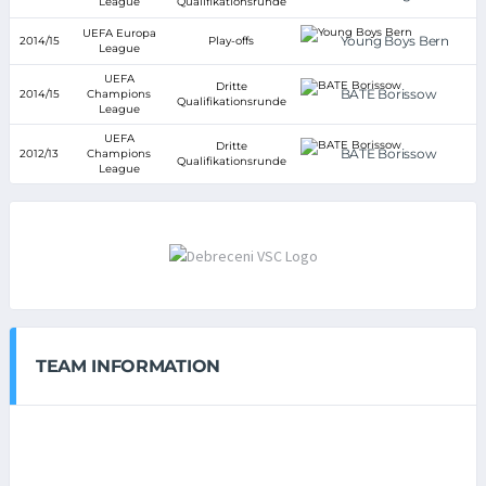
League
Qualifikationsrunde
UEFA Europa
Young Boys Bern
2014/15
Play-offs
League
UEFA
Dritte
BATE Borissow
2014/15
Champions
Qualifikationsrunde
League
UEFA
Dritte
BATE Borissow
2012/13
Champions
Qualifikationsrunde
League
TEAM INFORMATION