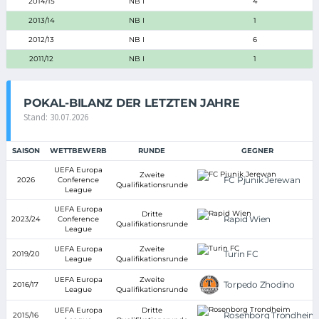
2014/15
NB I
4
2013/14
NB I
1
2012/13
NB I
6
2011/12
NB I
1
POKAL-BILANZ DER LETZTEN JAHRE
Stand: 30.07.2026
SAISON
WETTBEWERB
RUNDE
GEGNER
UEFA Europa
Zweite
FC Pjunik Jerewan
2026
Conference
Qualifikationsrunde
League
UEFA Europa
Dritte
Rapid Wien
2023/24
Conference
Qualifikationsrunde
League
UEFA Europa
Zweite
Turin FC
2019/20
League
Qualifikationsrunde
UEFA Europa
Zweite
Torpedo Zhodino
2016/17
League
Qualifikationsrunde
UEFA Europa
Dritte
Rosenborg Trondheim
2015/16