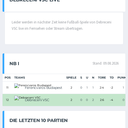
Leider werden in nächster Zeit keine Fußball-Spiele von Debreceni
VSC live im Fernsehen oder Stream übertragen.
NB I
Stand: 09.08.2026
POS
TEAMS
SPIELE
S
U
N
TORE
TD
PUNKT
Ferencvaros Budapest
11
2
0
1
1
2:4
-2
1
Debreceni VSC
12
2
0
0
2
2:6
-4
0
DIE LETZTEN 10 PARTIEN