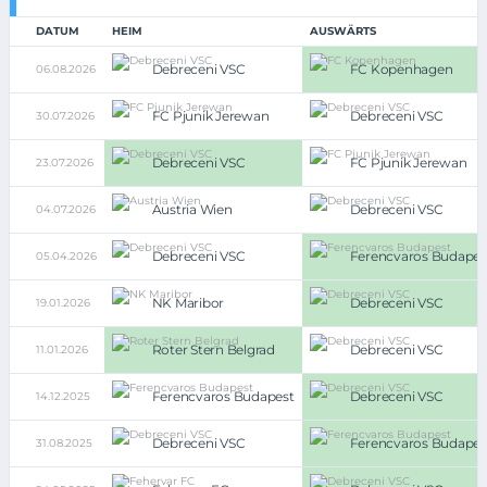
DATUM
HEIM
AUSWÄRTS
Debreceni VSC
FC Kopenhagen
06.08.2026
FC Pjunik Jerewan
Debreceni VSC
30.07.2026
Debreceni VSC
FC Pjunik Jerewan
23.07.2026
Austria Wien
Debreceni VSC
04.07.2026
Debreceni VSC
Ferencvaros Budapes
05.04.2026
NK Maribor
Debreceni VSC
19.01.2026
Roter Stern Belgrad
Debreceni VSC
11.01.2026
Ferencvaros Budapest
Debreceni VSC
14.12.2025
Debreceni VSC
Ferencvaros Budapes
31.08.2025