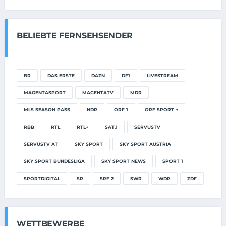
BELIEBTE FERNSEHSENDER
BR
DAS ERSTE
DAZN
DF1
LIVESTREAM
MAGENTASPORT
MAGENTATV
MDR
MLS SEASON PASS
NDR
ORF 1
ORF SPORT +
RBB
RTL
RTL+
SAT.1
SERVUSTV
SERVUSTV AT
SKY SPORT
SKY SPORT AUSTRIA
SKY SPORT BUNDESLIGA
SKY SPORT NEWS
SPORT 1
SPORTDIGITAL
SR
SRF 2
SWR
WDR
ZDF
WETTBEWERBE