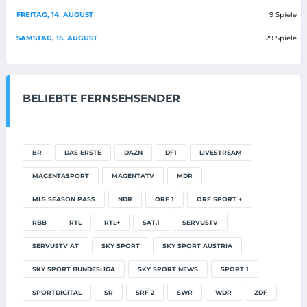
FREITAG, 14. AUGUST
9 Spiele
SAMSTAG, 15. AUGUST
29 Spiele
BELIEBTE FERNSEHSENDER
BR
DAS ERSTE
DAZN
DF1
LIVESTREAM
MAGENTASPORT
MAGENTATV
MDR
MLS SEASON PASS
NDR
ORF 1
ORF SPORT +
RBB
RTL
RTL+
SAT.1
SERVUSTV
SERVUSTV AT
SKY SPORT
SKY SPORT AUSTRIA
SKY SPORT BUNDESLIGA
SKY SPORT NEWS
SPORT 1
SPORTDIGITAL
SR
SRF 2
SWR
WDR
ZDF