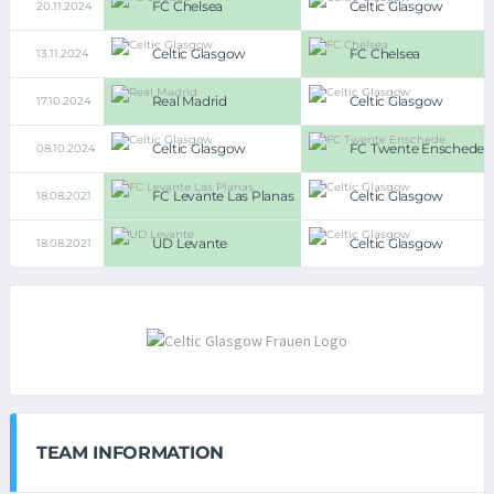
FC Chelsea
Celtic Glasgow
20.11.2024
Celtic Glasgow
FC Chelsea
13.11.2024
Real Madrid
Celtic Glasgow
17.10.2024
Celtic Glasgow
FC Twente Enschede
08.10.2024
FC Levante Las Planas
Celtic Glasgow
18.08.2021
UD Levante
Celtic Glasgow
18.08.2021
TEAM INFORMATION