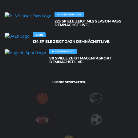
MLS SEASON PASS
223 SPIELE ZEIGT MLS SEASON PASS
DEMNÄCHST LIVE.
DAZN
124 SPIELE ZEIGT DAZN DEMNÄCHST LIVE.
MAGENTASPORT
98 SPIELE ZEIGT MAGENTASPORT
DEMNÄCHST LIVE.
UNSERE SPORTARTEN: