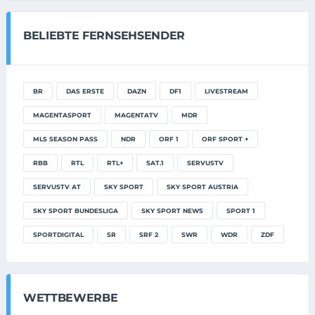
BELIEBTE FERNSEHSENDER
BR
DAS ERSTE
DAZN
DF1
LIVESTREAM
MAGENTASPORT
MAGENTATV
MDR
MLS SEASON PASS
NDR
ORF 1
ORF SPORT +
RBB
RTL
RTL+
SAT.1
SERVUSTV
SERVUSTV AT
SKY SPORT
SKY SPORT AUSTRIA
SKY SPORT BUNDESLIGA
SKY SPORT NEWS
SPORT 1
SPORTDIGITAL
SR
SRF 2
SWR
WDR
ZDF
WETTBEWERBE