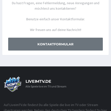
Du hast Fragen, eine Fehlermeldung, neue Anregungen und
möchtest uns kontaktieren?
Benutze einfach unser Kontaktformular.
Wir freuen uns auf deine Nachricht!
KONTAKTFORMULAR
LIVEIMTV.DE
Alle Spiele live im TV und Stream
Auf LiveimTV.de findest Du alle Spiele die live im TV oder Stream
übertragen werden. Neben den deutschen TV-Sendern findest Du hier