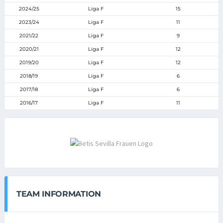
2024/25
Liga F
15
2023/24
Liga F
11
2021/22
Liga F
9
2020/21
Liga F
12
2019/20
Liga F
12
2018/19
Liga F
6
2017/18
Liga F
6
2016/17
Liga F
11
TEAM INFORMATION