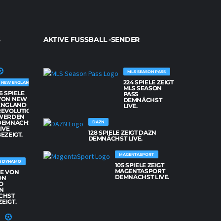
AKTIVE FUSSBALL -SENDER
MLS SEASON PASS
224 SPIELE ZEIGT
NEW ENGLAND REVOLUTION
MLS SEASON
6 SPIELE
PASS
VON NEW
DEMNÄCHST
ENGLAND
LIVE.
REVOLUTION
WERDEN
DEMNÄCHST
DAZN
IVE
128 SPIELE ZEIGT DAZN
EZEIGT.
DEMNÄCHST LIVE.
MAGENTASPORT
N DYNAMO
105 SPIELE ZEIGT
MAGENTASPORT
LE VON
DEMNÄCHST LIVE.
ON
O
N
CHST
ZEIGT.