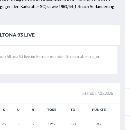
l gegen den Karlsruher SC) sowie 1963/64 (1:4 nach Verländerung
TONA 93 LIVE
 von Altona 93 live im Fernsehen oder Stream übertragen.
Stand: 17.05.2026
S
U
N
TORE
TD
PUNKTE
26
5
3
103:35
+68
83