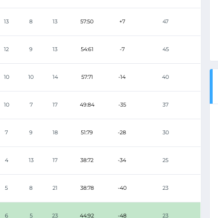
13
8
13
57:50
+7
47
12
9
13
54:61
-7
45
10
10
14
57:71
-14
40
10
7
17
49:84
-35
37
7
9
18
51:79
-28
30
4
13
17
38:72
-34
25
5
8
21
38:78
-40
23
6
5
23
44:92
-48
23