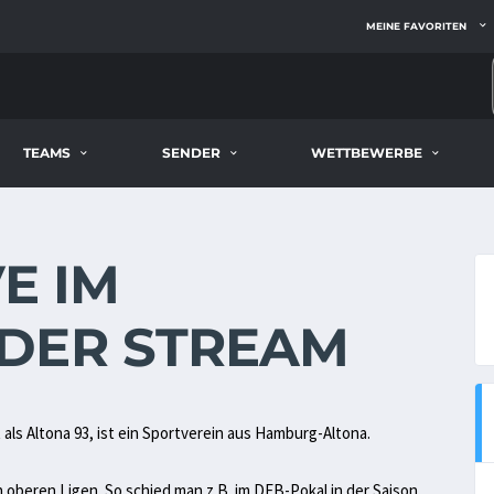
MEINE FAVORITEN
TEAMS
SENDER
WETTBEWERBE
E IM
DER STREAM
 als Altona 93, ist ein Sportverein aus Hamburg-Altona.
en oberen Ligen. So schied man z.B. im DFB-Pokal in der Saison