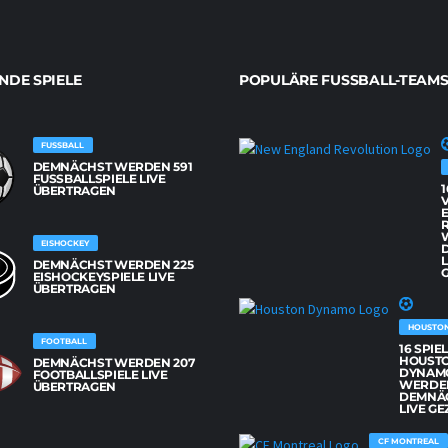
DE SPIELE
POPULÄRE FUSSBALL-TEAMS
FUSSBALL
DEMNÄCHST WERDEN 591
FUSSBALLSPIELE LIVE Ü
1
BERTRAGEN
EISHOCKEY
L
DEMNÄCHST WERDEN 225
G
EISHOCKEYSPIELE LIVE
ÜBERTRAGEN
HOUSTO
FOOTBALL
16 SPIE
HOUST
DEMNÄCHST WERDEN 207
DYNAM
FOOTBALLSPIELE LIVE
WERDE
ÜBERTRAGEN
DEMNÄ
LIVE GE
CF MONTREAL