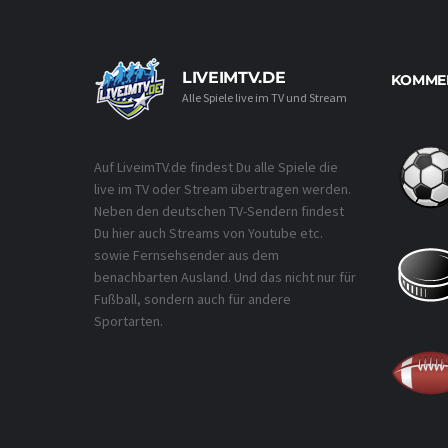
LIVEIMTV.DE
KOMMEN
Alle Spiele live im TV und Stream
Auf LiveimTV.de findest Du alle Spiele die
live im TV oder Stream übertragen werden.
Neben den deutschen TV-Sendern findest
Du hier auch Streams von Youtube etc.
sowie Fernsehsender aus dem
benachbarten Ausland. Und das nicht nur für
Fußball, sondern auch für andere
Sportarten.