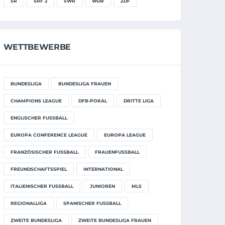
SR
SRF 2
SWR
WDR
ZDF
WETTBEWERBE
BUNDESLIGA
BUNDESLIGA FRAUEN
CHAMPIONS LEAGUE
DFB-POKAL
DRITTE LIGA
ENGLISCHER FUSSBALL
EUROPA CONFERENCE LEAGUE
EUROPA LEAGUE
FRANZÖSISCHER FUSSBALL
FRAUENFUSSBALL
FREUNDSCHAFTSSPIEL
INTERNATIONAL
ITALIENISCHER FUSSBALL
JUNIOREN
MLS
REGIONALLIGA
SPANISCHER FUSSBALL
ZWEITE BUNDESLIGA
ZWEITE BUNDESLIGA FRAUEN