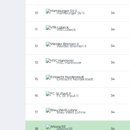
10
Hamburger SV II
34
11
VfB Lübeck
34
12
Werder Bremen II
34
13
HSC Hannover
34
15
Eintracht Norderstedt
34
16
FC St. Pauli II
34
17
Blau-Weiß Lohne
34
18
Altona 93
34