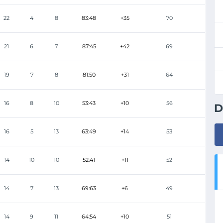
22
4
8
83:48
+35
70
21
6
7
87:45
+42
69
19
7
8
81:50
+31
64
16
8
10
53:43
+10
56
D
16
5
13
63:49
+14
53
14
10
10
52:41
+11
52
14
7
13
69:63
+6
49
14
9
11
64:54
+10
51