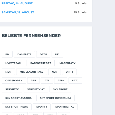
FREITAG, 14. AUGUST
9 Spiele
SAMSTAG, 15. AUGUST
29 Spiele
BELIEBTE FERNSEHSENDER
BR
DAS ERSTE
DAZN
DF1
LIVESTREAM
MAGENTASPORT
MAGENTATV
MDR
MLS SEASON PASS
NDR
ORF 1
ORF SPORT +
RBB
RTL
RTL+
SAT.1
SERVUSTV
SERVUSTV AT
SKY SPORT
SKY SPORT AUSTRIA
SKY SPORT BUNDESLIGA
SKY SPORT NEWS
SPORT 1
SPORTDIGITAL