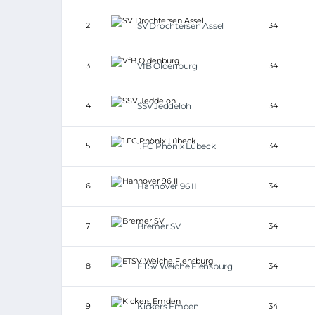
2
SV Drochtersen Assel
34
3
VfB Oldenburg
34
4
SSV Jeddeloh
34
5
1.FC Phönix Lübeck
34
6
Hannover 96 II
34
7
Bremer SV
34
8
ETSV Weiche Flensburg
34
9
Kickers Emden
34