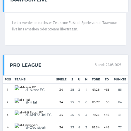
Leider werden in nächster Zeit keine Fußball-Spiele von al-Taawoun
live im Fernsehen oder Stream übertragen.
PRO LEAGUE
Stand: 22.05.2026
POS
TEAMS
SPIELE
S
U
N
TORE
TD
PUNKTE
al-Nassr FC
1
34
28
2
4
91:28
+63
86
al-Hilal
2
34
25
9
0
85:27
+58
84
al-Ahli Saudi FC
3
34
25
6
3
71:25
+46
81
al-Qadisiyah
4
34
23
8
3
83:34
+49
77