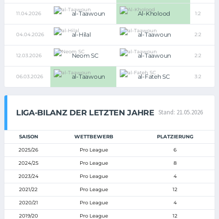
al-Taawoun
Al-Kholood
11.04.2026
1:2
al-Hilal
al-Taawoun
04.04.2026
2:2
Neom SC
al-Taawoun
12.03.2026
2:2
al-Taawoun
al-Fateh SC
06.03.2026
3:2
LIGA-BILANZ DER LETZTEN JAHRE
Stand: 21.05.2026
SAISON
WETTBEWERB
PLATZIERUNG
2025/26
Pro League
6
2024/25
Pro League
8
2023/24
Pro League
4
2021/22
Pro League
12
2020/21
Pro League
4
2019/20
Pro League
12