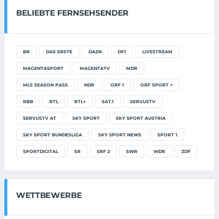
BELIEBTE FERNSEHSENDER
BR
DAS ERSTE
DAZN
DF1
LIVESTREAM
MAGENTASPORT
MAGENTATV
MDR
MLS SEASON PASS
NDR
ORF 1
ORF SPORT +
RBB
RTL
RTL+
SAT.1
SERVUSTV
SERVUSTV AT
SKY SPORT
SKY SPORT AUSTRIA
SKY SPORT BUNDESLIGA
SKY SPORT NEWS
SPORT 1
SPORTDIGITAL
SR
SRF 2
SWR
WDR
ZDF
WETTBEWERBE