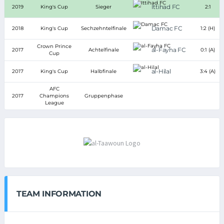
Ittihad FC
2019
King's Cup
Sieger
2:1
Damac FC
2018
King's Cup
Sechzehntelfinale
1:2 (H)
Crown Prince
al-Fayha FC
2017
Achtelfinale
0:1 (A)
Cup
al-Hilal
2017
King's Cup
Halbfinale
3:4 (A)
AFC
2017
Champions
Gruppenphase
League
TEAM INFORMATION