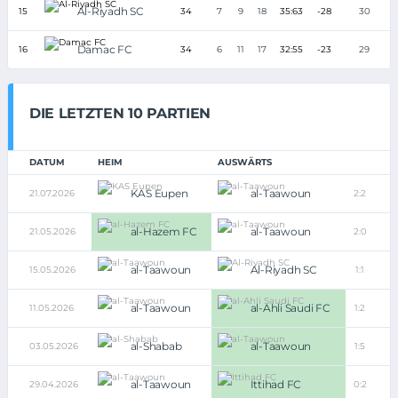
Al-Riyadh SC
15
34
7
9
18
35:63
-28
30
Damac FC
16
34
6
11
17
32:55
-23
29
DIE LETZTEN 10 PARTIEN
DATUM
HEIM
AUSWÄRTS
KAS Eupen
al-Taawoun
21.07.2026
2:2
al-Hazem FC
al-Taawoun
21.05.2026
2:0
al-Taawoun
Al-Riyadh SC
15.05.2026
1:1
al-Taawoun
al-Ahli Saudi FC
11.05.2026
1:2
al-Shabab
al-Taawoun
03.05.2026
1:5
al-Taawoun
Ittihad FC
29.04.2026
0:2