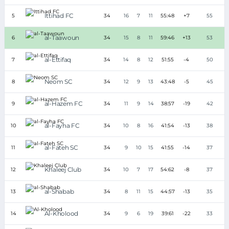
Ittihad FC
5
34
16
7
11
55:48
+7
55
al-Taawoun
6
34
15
8
11
59:46
+13
53
al-Ettifaq
7
34
14
8
12
51:55
-4
50
Neom SC
8
34
12
9
13
43:48
-5
45
al-Hazem FC
9
34
11
9
14
38:57
-19
42
al-Fayha FC
10
34
10
8
16
41:54
-13
38
al-Fateh SC
11
34
9
10
15
41:55
-14
37
Khaleej Club
12
34
10
7
17
54:62
-8
37
al-Shabab
13
34
8
11
15
44:57
-13
35
Al-Kholood
14
34
9
6
19
39:61
-22
33