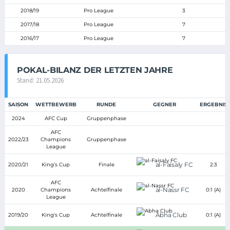
2018/19
Pro League
3
2017/18
Pro League
7
2016/17
Pro League
7
POKAL-BILANZ DER LETZTEN JAHRE
Stand: 21.05.2026
SAISON
WETTBEWERB
RUNDE
GEGNER
ERGEBNIS
2024
AFC Cup
Gruppenphase
AFC
2022/23
Champions
Gruppenphase
League
al-Faisaly FC
2020/21
King's Cup
Finale
2:3
AFC
al-Nassr FC
2020
Champions
Achtelfinale
0:1 (A)
League
Abha Club
2019/20
King's Cup
Achtelfinale
0:1 (A)