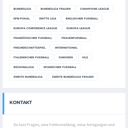
BUNDESLIGA
BUNDESLIGA FRAUEN
CHAMPIONS LEAGUE
DFB-POKAL
DRITTE LIGA
ENGLISCHER FUSSBALL
EUROPA CONFERENCE LEAGUE
EUROPA LEAGUE
FRANZÖSISCHER FUSSBALL
FRAUENFUSSBALL
FREUNDSCHAFTSSPIEL
INTERNATIONAL
ITALIENISCHER FUSSBALL
JUNIOREN
MLS
REGIONALLIGA
SPANISCHER FUSSBALL
ZWEITE BUNDESLIGA
ZWEITE BUNDESLIGA FRAUEN
KONTAKT
Du hast Fragen, eine Fehlermeldung, neue Anregungen und