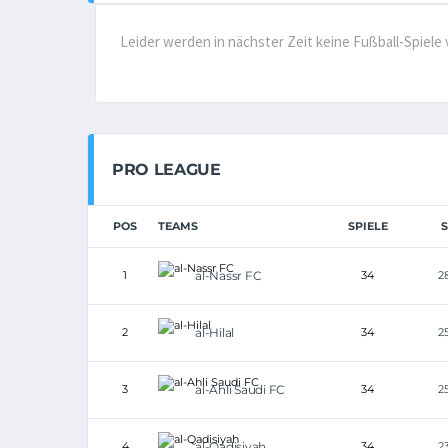
Leider werden in nächster Zeit keine Fußball-Spiele 
PRO LEAGUE
POS
TEAMS
SPIELE
S
1
al-Nassr FC
34
2
2
al-Hilal
34
2
3
al-Ahli Saudi FC
34
2
4
al-Qadisiyah
34
2