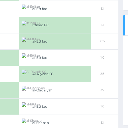
al-Ettifaq
1:1
Ittihad FC
1:3
al-Ettifaq
0:5
al-Ettifaq
1:0
Al-Riyadh SC
2:3
al-Qadisiyah
3:2
al-Ettifaq
1:0
al-Shabab
1:1