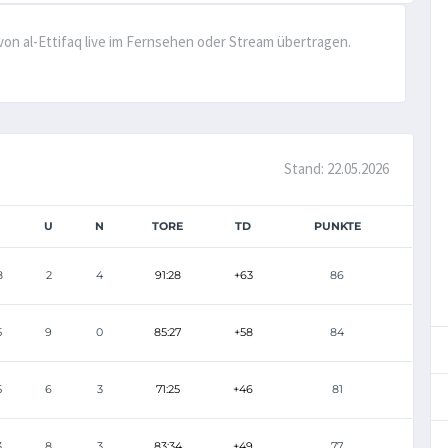
von al-Ettifaq live im Fernsehen oder Stream übertragen.
Stand: 22.05.2026
U
N
TORE
TD
PUNKTE
8
2
4
91:28
+63
86
5
9
0
85:27
+58
84
5
6
3
71:25
+46
81
3
8
3
83:34
+49
77