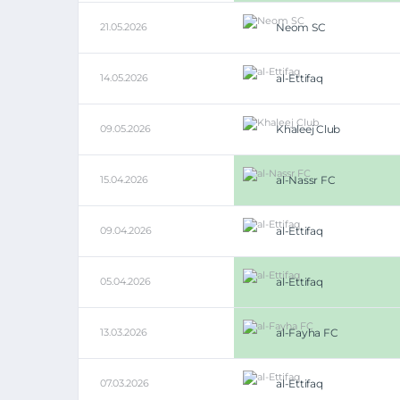
21.05.2026
Neom SC
14.05.2026
al-Ettifaq
09.05.2026
Khaleej Club
15.04.2026
al-Nassr FC
09.04.2026
al-Ettifaq
05.04.2026
al-Ettifaq
13.03.2026
al-Fayha FC
07.03.2026
al-Ettifaq