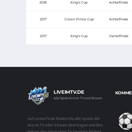
2018
King's Cup
Achtelfinale
2017
Crown Prince Cup
Achtelfinale
2017
King's Cup
Viertelfinale
LIVEIMTV.DE
KOMMEN
Alle Spiele live im TV und Stream
Auf LiveimTV.de findest Du alle Spiele die
live im TV oder Stream übertragen werden.
Neben den deutschen TV-Sendern findest