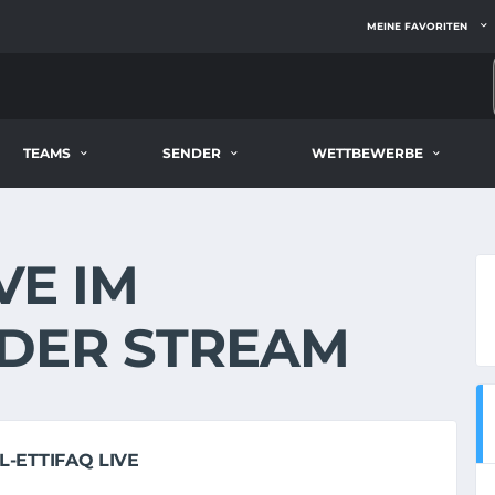
MEINE FAVORITEN
TEAMS
SENDER
WETTBEWERBE
VE IM
DER STREAM
-ETTIFAQ LIVE