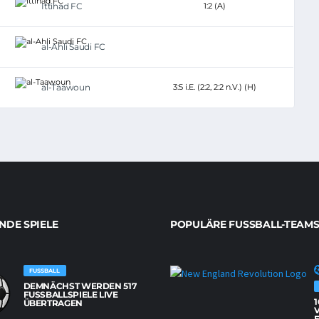
Ittihad FC
1:2 (A)
al-Ahli Saudi FC
al-Taawoun
3:5 i.E. (2:2, 2:2 n.V.) (H)
DE SPIELE
POPULÄRE FUSSBALL-TEAMS
FUSSBALL
DEMNÄCHST WERDEN 517
FUSSBALLSPIELE LIVE Ü
1
BERTRAGEN