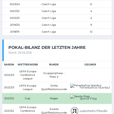
2023/24
Czech Liga
6
2021/22
Czech Liga
4
2020/21
Czech Liga
4
2019/20
Czech Liga
9
2018/19
Czech Liga
12
POKAL-BILANZ DER LETZTEN JAHRE
Stand: 18.04.2026
SAISON
WETTBEWERB
RUNDE
GEGNER
UEFA Europa
Gruppenphase -
2022/23
Conference
Platz 4
League
UEFA Europa
Dritte
Fenerbahce Istanbul
2022/23
League
Qualifikationsrunde
Sparta Prag
2021/22
Cup
Sieger
UEFA Europa
Zweite
Lokomotiv Plovdiv
2021/22
Conference
Qualifikationsrunde