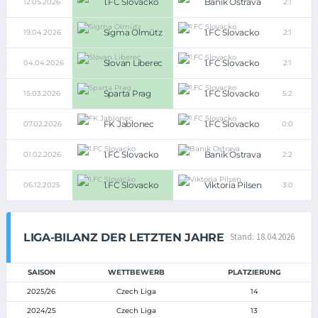
1.FC Slovacko
Banik Ostrava
12.05.2026
2:1
Sigma Olmütz
1.FC Slovacko
19.04.2026
2:1
Slovan Liberec
1.FC Slovacko
04.04.2026
2:1
Sparta Prag
1.FC Slovacko
15.03.2026
5:2
FK Jablonec
1.FC Slovacko
07.02.2026
0:0
1.FC Slovacko
Banik Ostrava
01.02.2026
2:2
1.FC Slovacko
Viktoria Pilsen
06.12.2025
3:0
LIGA-BILANZ DER LETZTEN JAHRE
Stand: 18.04.2026
SAISON
WETTBEWERB
PLATZIERUNG
2025/26
Czech Liga
14
2024/25
Czech Liga
13