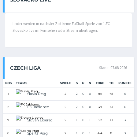
Leider werden in nächster Zeit keine Fußball-Spiele von 1.FC
Slovacko live im Fernsehen oder Stream übertragen.
CZECH LIGA
Stand: 07.08.2026
POS
TEAMS
SPIELE
S
U
N
TORE
TD
PUNKTE
Slavia Prag
1
2
2
0
0
9:1
+8
6
FK Jablonec
2
2
2
0
0
4:1
+3
6
Slovan Liberec
7
2
1
0
1
3:2
+1
3
Sparta Prag
8
2
1
0
1
4:4
0
3