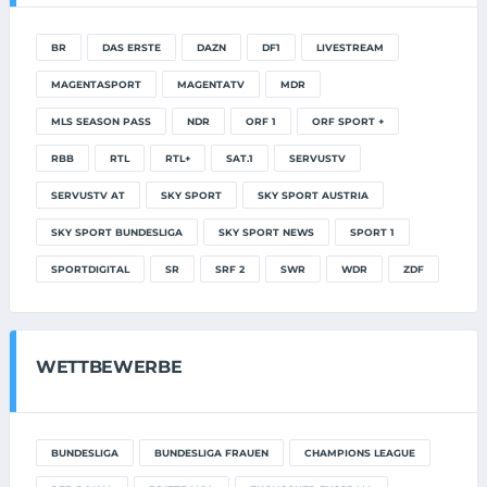
BR
DAS ERSTE
DAZN
DF1
LIVESTREAM
MAGENTASPORT
MAGENTATV
MDR
MLS SEASON PASS
NDR
ORF 1
ORF SPORT +
RBB
RTL
RTL+
SAT.1
SERVUSTV
SERVUSTV AT
SKY SPORT
SKY SPORT AUSTRIA
SKY SPORT BUNDESLIGA
SKY SPORT NEWS
SPORT 1
SPORTDIGITAL
SR
SRF 2
SWR
WDR
ZDF
WETTBEWERBE
BUNDESLIGA
BUNDESLIGA FRAUEN
CHAMPIONS LEAGUE