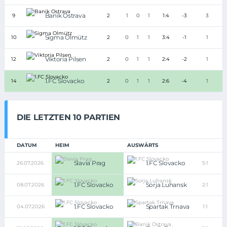
Banik Ostrava
9
2
1
0
1
1:4
-3
3
Sigma Olmütz
10
2
0
1
1
3:4
-1
1
Viktoria Pilsen
12
2
0
1
1
2:4
-2
1
1.FC Slovacko
14
2
0
1
1
2:6
-4
1
DIE LETZTEN 10 PARTIEN
DATUM
HEIM
AUSWÄRTS
Slavia Prag
1.FC Slovacko
26.07.2026
5:1
1.FC Slovacko
Sorja Luhansk
08.07.2026
2:1
1.FC Slovacko
Spartak Trnava
04.07.2026
1:1