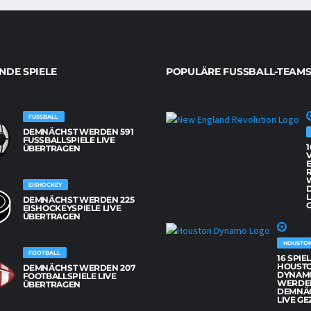
DE SPIELE
POPULÄRE FUSSBALL-TEAMS
FUSSBALL
DEMNÄCHST WERDEN 591
FUSSBALLSPIELE LIVE Ü
1
BERTRAGEN
EISHOCKEY
L
DEMNÄCHST WERDEN 225
G
EISHOCKEYSPIELE LIVE
ÜBERTRAGEN
HOUSTO
FOOTBALL
16 SPIE
HOUST
DEMNÄCHST WERDEN 207
DYNAM
FOOTBALLSPIELE LIVE
WERDE
ÜBERTRAGEN
DEMNÄ
LIVE GE