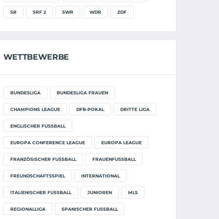
SR
SRF 2
SWR
WDR
ZDF
WETTBEWERBE
BUNDESLIGA
BUNDESLIGA FRAUEN
CHAMPIONS LEAGUE
DFB-POKAL
DRITTE LIGA
ENGLISCHER FUSSBALL
EUROPA CONFERENCE LEAGUE
EUROPA LEAGUE
FRANZÖSISCHER FUSSBALL
FRAUENFUSSBALL
FREUNDSCHAFTSSPIEL
INTERNATIONAL
ITALIENISCHER FUSSBALL
JUNIOREN
MLS
REGIONALLIGA
SPANISCHER FUSSBALL