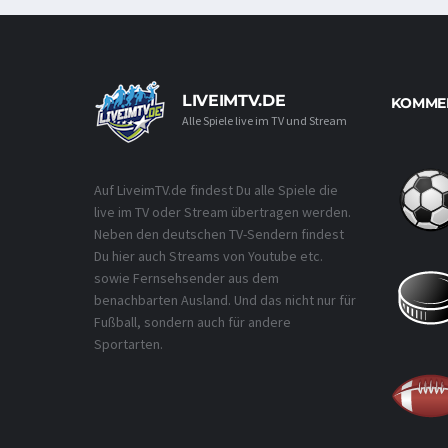
LIVEIMTV.DE
KOMMEN
Alle Spiele live im TV und Stream
Auf LiveimTV.de findest Du alle Spiele die
live im TV oder Stream übertragen werden.
Neben den deutschen TV-Sendern findest
Du hier auch Streams von Youtube etc.
sowie Fernsehsender aus dem
benachbarten Ausland. Und das nicht nur für
Fußball, sondern auch für andere
Sportarten.