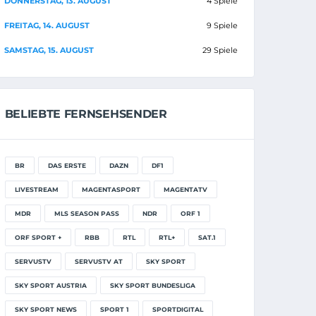
DONNERSTAG, 13. AUGUST
4 Spiele
FREITAG, 14. AUGUST
9 Spiele
SAMSTAG, 15. AUGUST
29 Spiele
BELIEBTE FERNSEHSENDER
BR
DAS ERSTE
DAZN
DF1
LIVESTREAM
MAGENTASPORT
MAGENTATV
MDR
MLS SEASON PASS
NDR
ORF 1
ORF SPORT +
RBB
RTL
RTL+
SAT.1
SERVUSTV
SERVUSTV AT
SKY SPORT
SKY SPORT AUSTRIA
SKY SPORT BUNDESLIGA
SKY SPORT NEWS
SPORT 1
SPORTDIGITAL