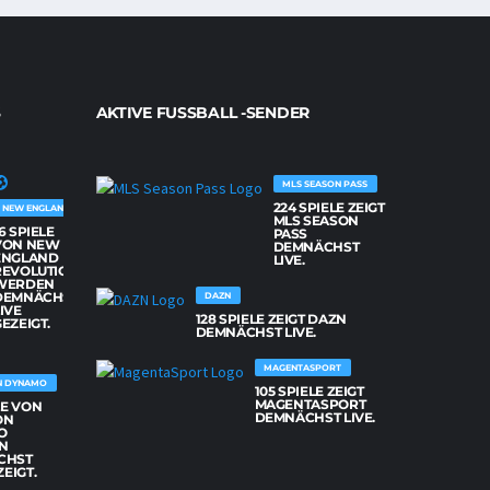
AKTIVE FUSSBALL -SENDER
MLS SEASON PASS
224 SPIELE ZEIGT
NEW ENGLAND REVOLUTION
MLS SEASON
6 SPIELE
PASS
VON NEW
DEMNÄCHST
ENGLAND
LIVE.
REVOLUTION
WERDEN
DEMNÄCHST
DAZN
IVE
128 SPIELE ZEIGT DAZN
EZEIGT.
DEMNÄCHST LIVE.
MAGENTASPORT
N DYNAMO
105 SPIELE ZEIGT
MAGENTASPORT
LE VON
DEMNÄCHST LIVE.
ON
O
N
CHST
ZEIGT.