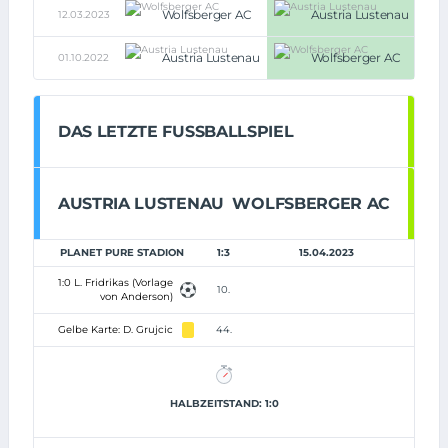
Wolfsberger AC
Austria Lustenau
12.03.2023
0:1
Austria Lustenau
Wolfsberger AC
01.10.2022
1:3
DAS LETZTE FUSSBALLSPIEL
AUSTRIA LUSTENAU
WOLFSBERGER AC
PLANET PURE STADION
1:3
15.04.2023
1:0 L. Fridrikas (Vorlage
10.
von Anderson)
Gelbe Karte: D. Grujcic
44.
HALBZEITSTAND: 1:0