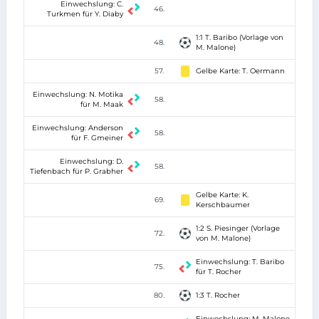
Einwechslung: C.
46.
Turkmen für Y. Diaby
1:1 T. Baribo (Vorlage von
48.
M. Malone)
57.
Gelbe Karte: T. Oermann
Einwechslung: N. Motika
58.
für M. Maak
Einwechslung: Anderson
58.
für F. Gmeiner
Einwechslung: D.
58.
Tiefenbach für P. Grabher
Gelbe Karte: K.
69.
Kerschbaumer
1:2 S. Piesinger (Vorlage
72.
von M. Malone)
Einwechslung: T. Baribo
75.
für T. Rocher
80.
1:3 T. Rocher
Einwechslung: M. Malone