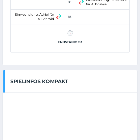
83.
für A. Boakye
Einwechslung: Adriel für
83.
A. Schmid
ENDSTAND: 1:3
SPIELINFOS KOMPAKT