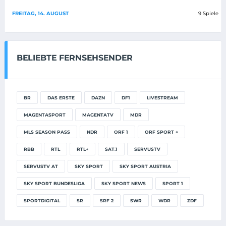
FREITAG, 14. AUGUST
9 Spiele
BELIEBTE FERNSEHSENDER
BR
DAS ERSTE
DAZN
DF1
LIVESTREAM
MAGENTASPORT
MAGENTATV
MDR
MLS SEASON PASS
NDR
ORF 1
ORF SPORT +
RBB
RTL
RTL+
SAT.1
SERVUSTV
SERVUSTV AT
SKY SPORT
SKY SPORT AUSTRIA
SKY SPORT BUNDESLIGA
SKY SPORT NEWS
SPORT 1
SPORTDIGITAL
SR
SRF 2
SWR
WDR
ZDF