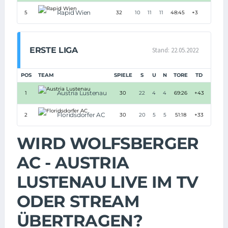
Rapid Wien
5
32
10
11
11
48:45
+3
25
ERSTE LIGA
Stand: 22.05.2022
POS
TEAM
SPIELE
S
U
N
TORE
TD
PUNK
Austria Lustenau
1
30
22
4
4
69:26
+43
70
Floridsdorfer AC
2
30
20
5
5
51:18
+33
65
WIRD WOLFSBERGER
AC - AUSTRIA
LUSTENAU LIVE IM TV
ODER STREAM
ÜBERTRAGEN?