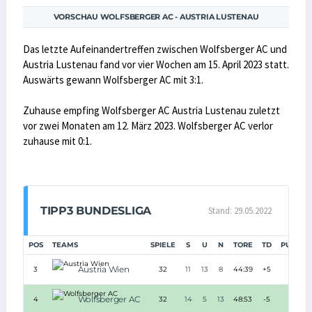
VORSCHAU WOLFSBERGER AC - AUSTRIA LUSTENAU
Das letzte Aufeinandertreffen zwischen Wolfsberger AC und
Austria Lustenau fand vor vier Wochen am 15. April 2023 statt.
Auswärts gewann Wolfsberger AC mit 3:1.
Zuhause empfing Wolfsberger AC Austria Lustenau zuletzt
vor zwei Monaten am 12. März 2023. Wolfsberger AC verlor
zuhause mit 0:1.
TIPP3 BUNDESLIGA
Stand: 29.05.2022
POS
TEAMS
SPIELE
S
U
N
TORE
TD
PUNKTE
Austria Wien
3
32
11
13
8
44:39
+5
29
Wolfsberger AC
4
32
14
5
13
48:53
-5
28