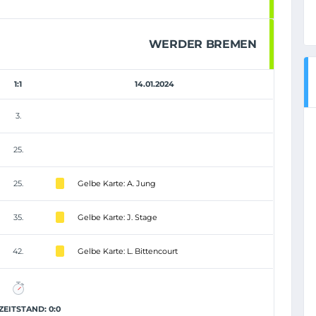
WERDER BREMEN
1:1
14.01.2024
3.
25.
25.
Gelbe Karte: A. Jung
35.
Gelbe Karte: J. Stage
42.
Gelbe Karte: L. Bittencourt
EITSTAND: 0:0