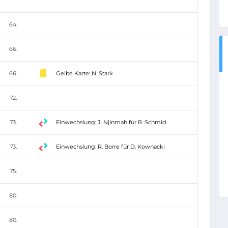
64.
66.
66.
Gelbe Karte: N. Stark
72.
73.
Einwechslung: J. Njinmah für R. Schmid
73.
Einwechslung: R. Borre für D. Kownacki
75.
80.
80.