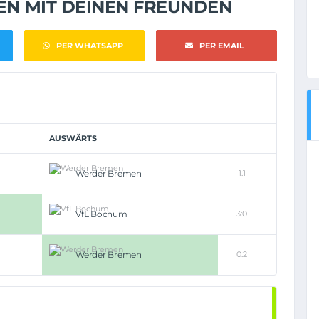
NEN MIT DEINEN FREUNDEN
PER WHATSAPP
PER EMAIL
AUSWÄRTS
Werder Bremen
1:1
VfL Bochum
3:0
Werder Bremen
0:2