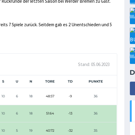
r Rückrunde der letzten Saison bei Werder Bremen zu Gast.
reits 7 Spiele zurück. Seitdem gab es 2 Unentschieden und 5
Stand: 05.06.2023
D
S
U
N
TORE
TD
PUNKTE
10
6
18
48:57
-9
36
10
6
18
51:64
-13
36
10
5
19
40:72
-32
35