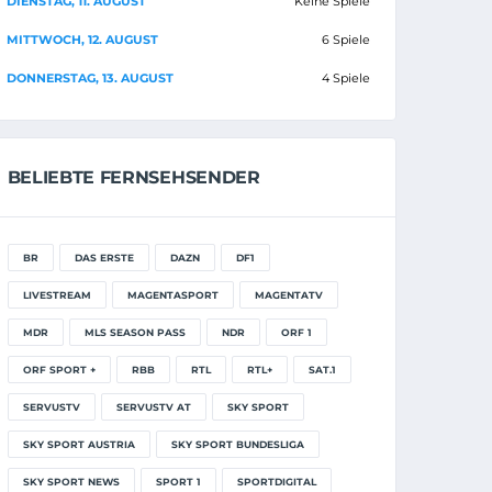
DIENSTAG, 11. AUGUST
Keine Spiele
MITTWOCH, 12. AUGUST
6 Spiele
DONNERSTAG, 13. AUGUST
4 Spiele
BELIEBTE FERNSEHSENDER
BR
DAS ERSTE
DAZN
DF1
LIVESTREAM
MAGENTASPORT
MAGENTATV
MDR
MLS SEASON PASS
NDR
ORF 1
ORF SPORT +
RBB
RTL
RTL+
SAT.1
SERVUSTV
SERVUSTV AT
SKY SPORT
SKY SPORT AUSTRIA
SKY SPORT BUNDESLIGA
SKY SPORT NEWS
SPORT 1
SPORTDIGITAL