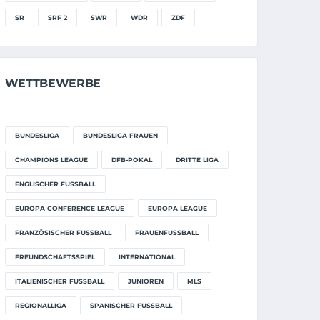
SR
SRF 2
SWR
WDR
ZDF
WETTBEWERBE
BUNDESLIGA
BUNDESLIGA FRAUEN
CHAMPIONS LEAGUE
DFB-POKAL
DRITTE LIGA
ENGLISCHER FUSSBALL
EUROPA CONFERENCE LEAGUE
EUROPA LEAGUE
FRANZÖSISCHER FUSSBALL
FRAUENFUSSBALL
FREUNDSCHAFTSSPIEL
INTERNATIONAL
ITALIENISCHER FUSSBALL
JUNIOREN
MLS
REGIONALLIGA
SPANISCHER FUSSBALL