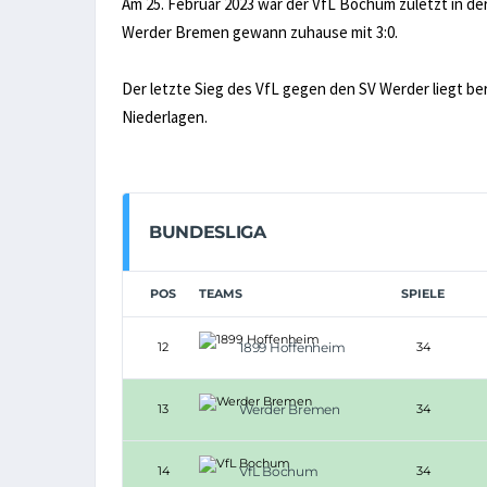
Am 25. Februar 2023 war der VfL Bochum zuletzt in de
Werder Bremen gewann zuhause mit 3:0.
Der letzte Sieg des VfL gegen den SV Werder liegt be
Niederlagen.
BUNDESLIGA
POS
TEAMS
SPIELE
12
1899 Hoffenheim
34
13
Werder Bremen
34
14
VfL Bochum
34