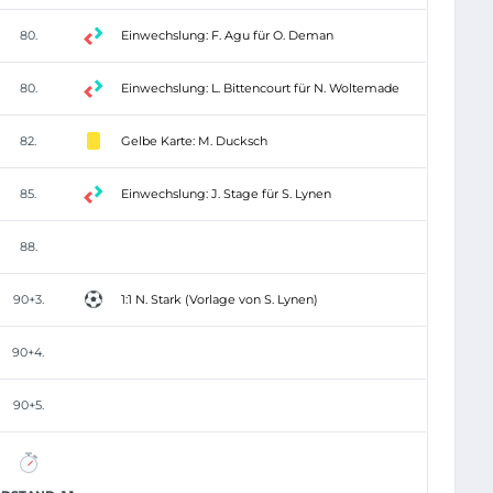
80.
Einwechslung: F. Agu für O. Deman
80.
Einwechslung: L. Bittencourt für N. Woltemade
82.
Gelbe Karte: M. Ducksch
85.
Einwechslung: J. Stage für S. Lynen
88.
90+3.
1:1 N. Stark (Vorlage von S. Lynen)
90+4.
90+5.