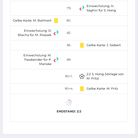
Einwechslung: H.
79.
Saghiri für S. Hong
Gelbe Karte: M. Ballmert
80.
Einwechslung: D.
82.
Blacha für M. Piossek
85.
Gelbe Karte: J. Siebert
Einwechslung: M.
Fassbender für P.
89.
Manske
2:2 S. Hong (Vorlage von
90+1.
M. Fritz)
90+4.
Gelbe Karte: M. Fritz
ENDSTAND: 2:2