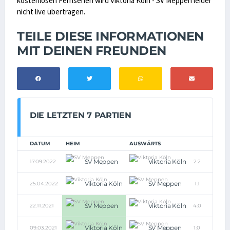
kostenlosen Fernsehen wird Viktoria Köln - SV Meppen leider
nicht live übertragen.
TEILE DIESE INFORMATIONEN
MIT DEINEN FREUNDEN
DIE LETZTEN 7 PARTIEN
DATUM
HEIM
AUSWÄRTS
SV Meppen
Viktoria Köln
17.09.2022
2:2
Viktoria Köln
SV Meppen
25.04.2022
1:1
SV Meppen
Viktoria Köln
22.11.2021
4:0
Viktoria Köln
SV Meppen
09.03.2021
1:0