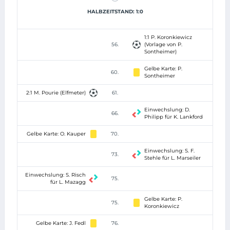
HALBZEITSTAND: 1:0
1:1 P. Koronkiewicz
56.
(Vorlage von P.
Sontheimer)
Gelbe Karte: P.
60.
Sontheimer
2:1 M. Pourie (Elfmeter)
61.
Einwechslung: D.
66.
Philipp für K. Lankford
Gelbe Karte: O. Kauper
70.
Einwechslung: S. F.
73.
Stehle für L. Marseiler
Einwechslung: S. Risch
75.
für L. Mazagg
Gelbe Karte: P.
75.
Koronkiewicz
Gelbe Karte: J. Fedl
76.