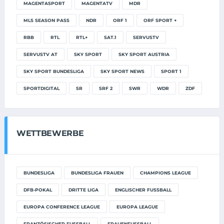
MAGENTASPORT
MAGENTATV
MDR
MLS SEASON PASS
NDR
ORF 1
ORF SPORT +
RBB
RTL
RTL+
SAT.1
SERVUSTV
SERVUSTV AT
SKY SPORT
SKY SPORT AUSTRIA
SKY SPORT BUNDESLIGA
SKY SPORT NEWS
SPORT 1
SPORTDIGITAL
SR
SRF 2
SWR
WDR
ZDF
WETTBEWERBE
BUNDESLIGA
BUNDESLIGA FRAUEN
CHAMPIONS LEAGUE
DFB-POKAL
DRITTE LIGA
ENGLISCHER FUSSBALL
EUROPA CONFERENCE LEAGUE
EUROPA LEAGUE
FRANZÖSISCHER FUSSBALL
FRAUENFUSSBALL