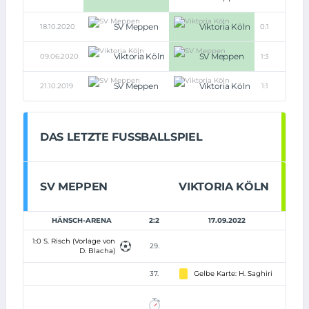
SV Meppen
Viktoria Köln
18.10.2020
0:1
Viktoria Köln
SV Meppen
09.06.2020
1:3
SV Meppen
Viktoria Köln
21.10.2019
1:1
DAS LETZTE FUSSBALLSPIEL
SV MEPPEN
VIKTORIA KÖLN
HÄNSCH-ARENA
2:2
17.09.2022
1:0 S. Risch (Vorlage von
29.
D. Blacha)
37.
Gelbe Karte: H. Saghiri