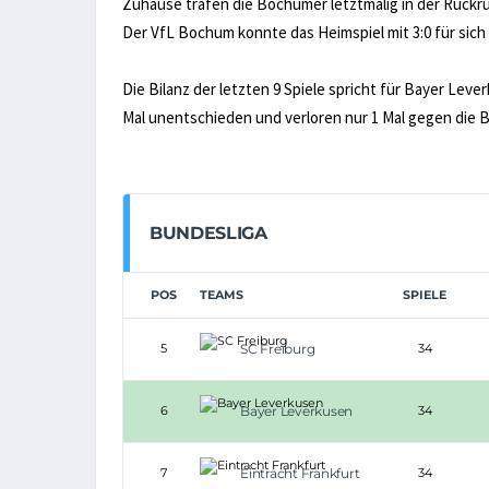
Zuhause trafen die Bochumer letztmalig in der Rückru
Der VfL Bochum konnte das Heimspiel mit 3:0 für sich
Die Bilanz der letzten 9 Spiele spricht für Bayer Leve
Mal unentschieden und verloren nur 1 Mal gegen die 
BUNDESLIGA
POS
TEAMS
SPIELE
5
SC Freiburg
34
6
Bayer Leverkusen
34
7
Eintracht Frankfurt
34