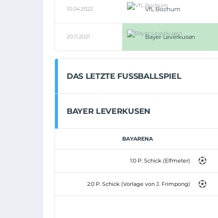
10.04.2022
VfL Bochum
20.11.2021
Bayer Leverkusen
DAS LETZTE FUSSBALLSPIEL
BAYER LEVERKUSEN
BAYARENA
1:0 P. Schick (Elfmeter)
2:0 P. Schick (Vorlage von J. Frimpong)