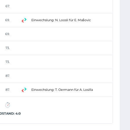
67.
69.
Einwechslung: N. Loosli für E. Mašovic
69.
73.
73.
87.
87.
Einwechslung: T. Oermann für A. Losilla
DSTAND: 4:0