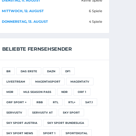
DIENSTAG, 11. AUGUST
Keine Spiele
MITTWOCH, 12. AUGUST
6 Spiele
DONNERSTAG, 13. AUGUST
4 Spiele
BELIEBTE FERNSEHSENDER
BR
DAS ERSTE
DAZN
DF1
LIVESTREAM
MAGENTASPORT
MAGENTATV
MDR
MLS SEASON PASS
NDR
ORF 1
ORF SPORT +
RBB
RTL
RTL+
SAT.1
SERVUSTV
SERVUSTV AT
SKY SPORT
SKY SPORT AUSTRIA
SKY SPORT BUNDESLIGA
SKY SPORT NEWS
SPORT 1
SPORTDIGITAL