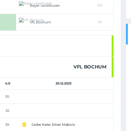
Bayer Leverkusen
0:0
VfL Bochum
1:0
VFL BOCHUM
4:0
20.12.2023
30.
32.
39.
Gelbe Karte: Erhan Mašovic