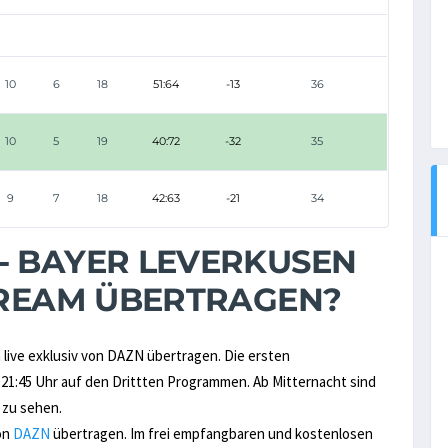
10
6
18
51:64
-13
36
10
5
19
40:72
-32
35
9
7
18
42:63
-21
34
- BAYER LEVERKUSEN
STREAM ÜBERTRAGEN?
live exklusiv von DAZN übertragen. Die ersten
1:45 Uhr auf den Drittten Programmen. Ab Mitternacht sind
 zu sehen.
on
DAZN
übertragen. Im frei empfangbaren und kostenlosen