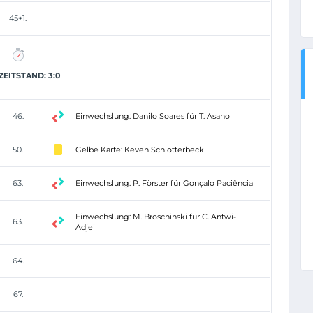
45+1.
EITSTAND: 3:0
46.
Einwechslung: Danilo Soares für T. Asano
50.
Gelbe Karte: Keven Schlotterbeck
63.
Einwechslung: P. Förster für Gonçalo Paciência
Einwechslung: M. Broschinski für C. Antwi-
63.
Adjei
64.
67.