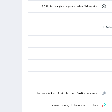
3:0 P. Schick (Vorlage von Álex Grimaldo)
HALBZ
Tor von Robert Andrich durch VAR aberkannt
Einwechslung: E. Tapsoba für J. Tah