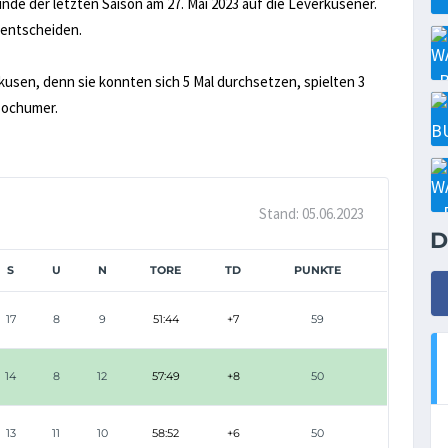
nde der letzten Saison am 27. Mai 2023 auf die Leverkusener.
 entscheiden.
rkusen, denn sie konnten sich 5 Mal durchsetzen, spielten 3
Bochumer.
Stand: 05.06.2023
D
S
U
N
TORE
TD
PUNKTE
17
8
9
51:44
+7
59
14
8
12
57:49
+8
50
13
11
10
58:52
+6
50