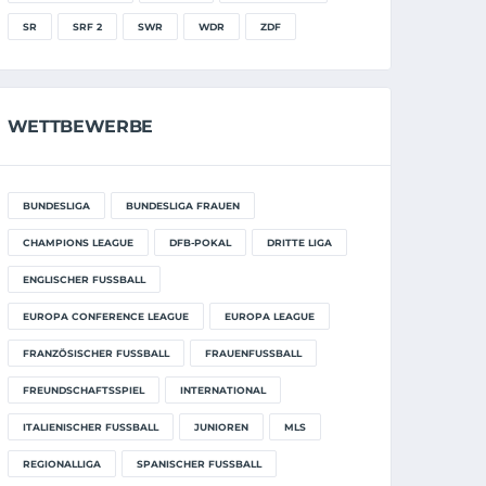
SR
SRF 2
SWR
WDR
ZDF
WETTBEWERBE
BUNDESLIGA
BUNDESLIGA FRAUEN
CHAMPIONS LEAGUE
DFB-POKAL
DRITTE LIGA
ENGLISCHER FUSSBALL
EUROPA CONFERENCE LEAGUE
EUROPA LEAGUE
FRANZÖSISCHER FUSSBALL
FRAUENFUSSBALL
FREUNDSCHAFTSSPIEL
INTERNATIONAL
ITALIENISCHER FUSSBALL
JUNIOREN
MLS
REGIONALLIGA
SPANISCHER FUSSBALL