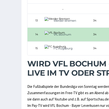
...
13
Werder Bremen
34
14
VfL Bochum
34
15
FC Augsburg
34
WIRD VFL BOCHUM 
LIVE IM TV ODER 
Die Fußballspiele der Bundesliga von Sonntag werden 
Zusammenfassungen im Free-TV gibt es am Abend ab 2
sie dann auch auf Youtube und z.B. auf Sportschau.de
Im Pay-TV wird VfL Bochum - Bayer Leverkusen nur v