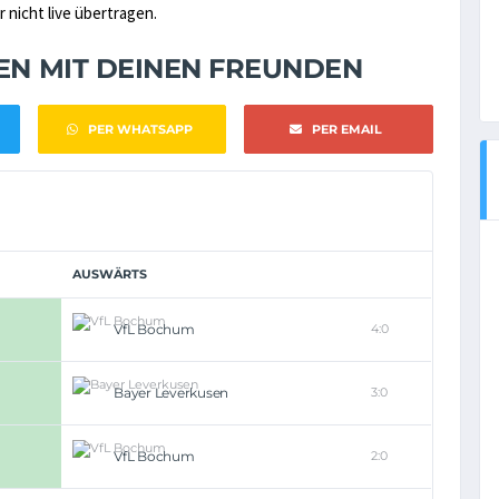
nicht live übertragen.
NEN MIT DEINEN FREUNDEN
PER WHATSAPP
PER EMAIL
AUSWÄRTS
VfL Bochum
4:0
Bayer Leverkusen
3:0
VfL Bochum
2:0