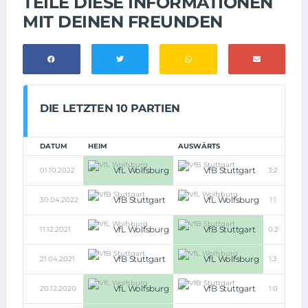
TEILE DIESE INFORMATIONEN
MIT DEINEN FREUNDEN
DIE LETZTEN 10 PARTIEN
DATUM
HEIM
AUSWÄRTS
VfL Wolfsburg
VfB Stuttgart
01.10.2022
3:2
VfB Stuttgart
VfL Wolfsburg
30.04.2022
1:1
VfL Wolfsburg
VfB Stuttgart
11.12.2021
0:2
VfB Stuttgart
VfL Wolfsburg
21.04.2021
1:3
VfL Wolfsburg
VfB Stuttgart
20.12.2020
1:0