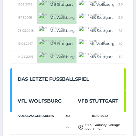
VfB Stuttgart
VfL Wolfsburg
11.05.2019
3:0
VfL Wolfsburg
VfB Stuttgart
18.12.2018
2:0
VfL Wolfsburg
VfB Stuttgart
03.02.2018
1:1
VfB Stuttgart
VfL Wolfsburg
16.09.2017
1:0
VfL Wolfsburg
VfB Stuttgart
14.05.2016
3:1
DAS LETZTE FUSSBALLSPIEL
VFL WOLFSBURG
VFB STUTTGART
VOLKSWAGEN ARENA
3:2
01.10.2022
0:1 S. Guirassy (Vorlage
22.
von H. Ito)