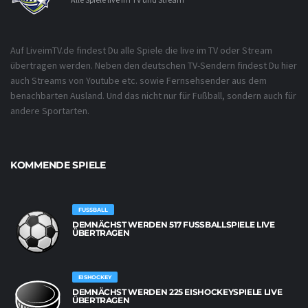
Auf LiveimTV.de findest Du alle Spiele die live im TV oder Stream
übertragen werden. Neben den deutschen TV-Sendern findest Du hier
auch Streams von Youtube etc. sowie Fernsehsender aus dem
benachbarten Ausland. Und das nicht nur für Fußball, sondern auch für
andere Sportarten.
KOMMENDE SPIELE
FUSSBALL
DEMNÄCHST WERDEN 517 FUSSBALLSPIELE LIVE Ü
BERTRAGEN
EISHOCKEY
DEMNÄCHST WERDEN 225 EISHOCKEYSPIELE LIVE
ÜBERTRAGEN