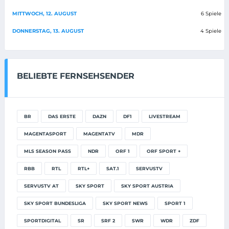
MITTWOCH, 12. AUGUST
6 Spiele
DONNERSTAG, 13. AUGUST
4 Spiele
BELIEBTE FERNSEHSENDER
BR
DAS ERSTE
DAZN
DF1
LIVESTREAM
MAGENTASPORT
MAGENTATV
MDR
MLS SEASON PASS
NDR
ORF 1
ORF SPORT +
RBB
RTL
RTL+
SAT.1
SERVUSTV
SERVUSTV AT
SKY SPORT
SKY SPORT AUSTRIA
SKY SPORT BUNDESLIGA
SKY SPORT NEWS
SPORT 1
SPORTDIGITAL
SR
SRF 2
SWR
WDR
ZDF