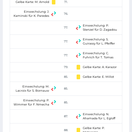
Gelbe Karte: M. Arnold
71.
Einwechslung: J.
76.
Kaminski für K. Paredes
Einwechslung: P.
77.
Stenzel für D. Zagadou
Einwechslung: S.
77.
Guirassy für L. Pfeiffer
Einwechslung: C.
77.
Fuhrich für T. Tomas
79.
Gelbe Karte: A. Karazor
85.
Gelbe Karte: E. Millot
Einwechslung: M.
85.
Lacroix für S. Bornauw
Einwechslung: P.
85.
Wimmer für F. Nmecha
Einwechslung: N.
87.
Ahamada für L. Egloff
Gelbe Karte: P.
88.