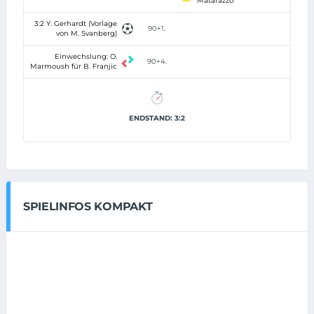
Matarazzo
3:2 Y. Gerhardt (Vorlage
90+1.
von M. Svanberg)
Einwechslung: O.
90+4.
Marmoush für B. Franjic
ENDSTAND: 3:2
SPIELINFOS KOMPAKT