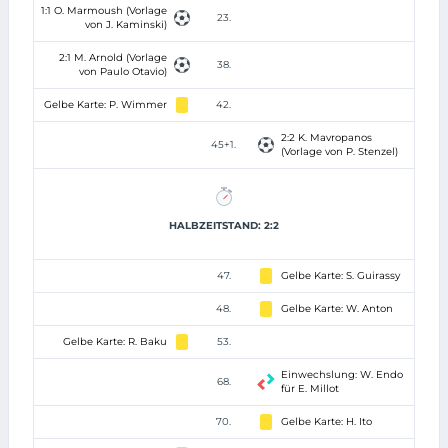
1:1 O. Marmoush (Vorlage
23.
von J. Kaminski)
2:1 M. Arnold (Vorlage
38.
von Paulo Otavio)
Gelbe Karte: P. Wimmer
42.
2:2 K. Mavropanos
45+1.
(Vorlage von P. Stenzel)
HALBZEITSTAND: 2:2
47.
Gelbe Karte: S. Guirassy
48.
Gelbe Karte: W. Anton
Gelbe Karte: R. Baku
53.
Einwechslung: W. Endo
68.
für E. Millot
70.
Gelbe Karte: H. Ito