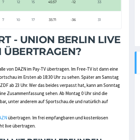
7
12
15
45:57
-12
33
7
10
17
35:71
-36
31
T - UNION BERLIN LIVE
M ÜBERTRAGEN?
alle von DAZN im Pay-TV übertragen. Im Free-TV ist dann eine
tschau im Ersten ab 18:30 Uhr zu sehen. Später am Samstag
 ZDF ab 23 Uhr. Wer das beides verpasst hat, kann am Sonntag
s eine Zusammenfassung sehen. Ab Montag 0 Uhr sind die
ar, unter anderem auf Sportschau.de und natürlich auf
AZN
übertragen. Im frei empfangbaren und kostenlosen
ht live übertragen.