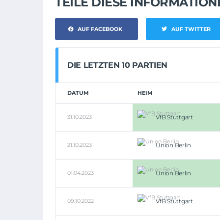
TEILE DIESE INFORMATIO
AUF FACEBOOK
AUF TWITTER
DIE LETZTEN 10 PARTIEN
DATUM
HEIM
31.10.2023
VfB Stuttgart
21.10.2023
Union Berlin
01.04.2023
Union Berlin
09.10.2022
VfB Stuttgart