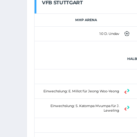
VFB STUTTGART
MHP ARENA
1:0 D. Undav
HALBZ
Einwechslung: E. Millot für Jeong Woo-Yeong
Einwechslung: S. Katompa Mvumpa für J.
Leweling