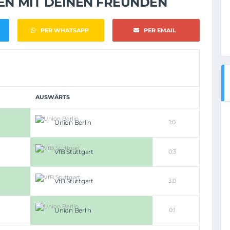
NEN MIT DEINEN FREUNDEN
PER WHATSAPP
PER EMAIL
AUSWÄRTS
Union Berlin
1:0
VfB Stuttgart
0:3
VfB Stuttgart
3:0
Union Berlin
0:1