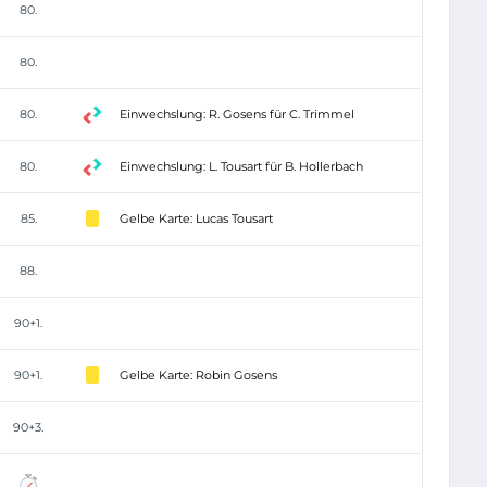
80.
80.
80.
Einwechslung: R. Gosens für C. Trimmel
80.
Einwechslung: L. Tousart für B. Hollerbach
85.
Gelbe Karte: Lucas Tousart
88.
90+1.
90+1.
Gelbe Karte: Robin Gosens
90+3.