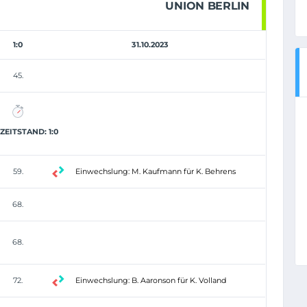
UNION BERLIN
1:0
31.10.2023
45.
EITSTAND: 1:0
59.
Einwechslung: M. Kaufmann für K. Behrens
68.
68.
72.
Einwechslung: B. Aaronson für K. Volland