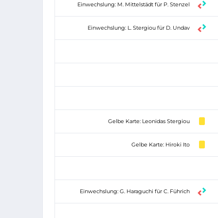
Einwechslung: M. Mittelstädt für P. Stenzel
Einwechslung: L. Stergiou für D. Undav
Gelbe Karte: Leonidas Stergiou
Gelbe Karte: Hiroki Ito
Einwechslung: G. Haraguchi für C. Führich