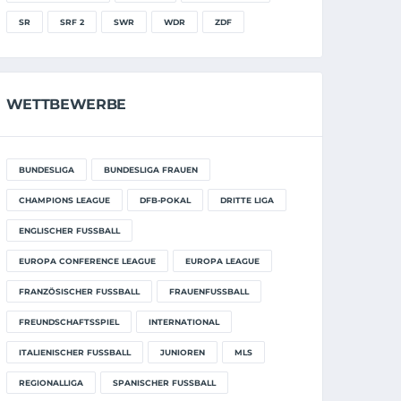
SR
SRF 2
SWR
WDR
ZDF
WETTBEWERBE
BUNDESLIGA
BUNDESLIGA FRAUEN
CHAMPIONS LEAGUE
DFB-POKAL
DRITTE LIGA
ENGLISCHER FUSSBALL
EUROPA CONFERENCE LEAGUE
EUROPA LEAGUE
FRANZÖSISCHER FUSSBALL
FRAUENFUSSBALL
FREUNDSCHAFTSSPIEL
INTERNATIONAL
ITALIENISCHER FUSSBALL
JUNIOREN
MLS
REGIONALLIGA
SPANISCHER FUSSBALL