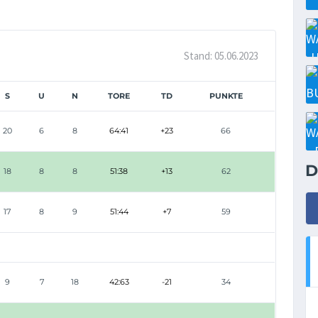
Stand: 05.06.2023
S
U
N
TORE
TD
PUNKTE
20
6
8
64:41
+23
66
D
18
8
8
51:38
+13
62
17
8
9
51:44
+7
59
9
7
18
42:63
-21
34