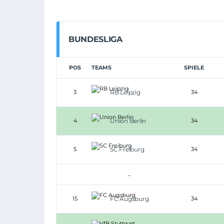
BUNDESLIGA
POS
TEAMS
SPIELE
3
RB Leipzig
34
4
Union Berlin
34
5
SC Freiburg
34
...
15
FC Augsburg
34