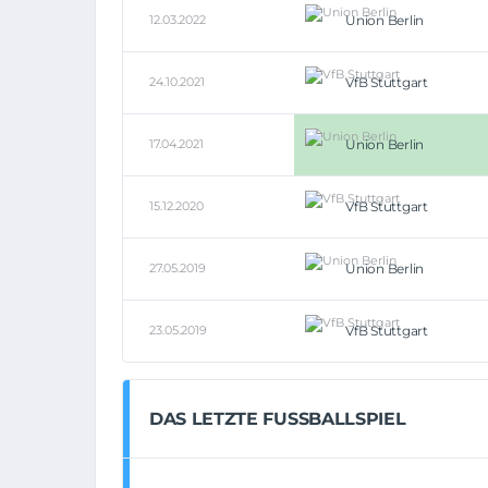
12.03.2022
Union Berlin
24.10.2021
VfB Stuttgart
17.04.2021
Union Berlin
15.12.2020
VfB Stuttgart
27.05.2019
Union Berlin
23.05.2019
VfB Stuttgart
DAS LETZTE FUSSBALLSPIEL