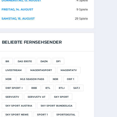
DONNERSTAG, 13. AUGUST
4 Spiele
FREITAG, 14. AUGUST
9 Spiele
SAMSTAG, 15. AUGUST
29 Spiele
BELIEBTE FERNSEHSENDER
BR
DAS ERSTE
DAZN
DF1
LIVESTREAM
MAGENTASPORT
MAGENTATV
MDR
MLS SEASON PASS
NDR
ORF 1
ORF SPORT +
RBB
RTL
RTL+
SAT.1
SERVUSTV
SERVUSTV AT
SKY SPORT
SKY SPORT AUSTRIA
SKY SPORT BUNDESLIGA
SKY SPORT NEWS
SPORT 1
SPORTDIGITAL