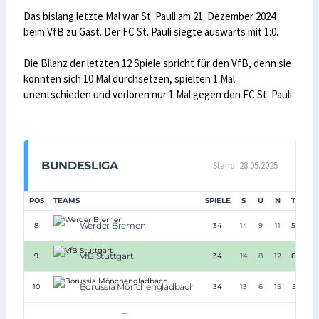
Das bislang letzte Mal war St. Pauli am 21. Dezember 2024
beim VfB zu Gast. Der FC St. Pauli siegte auswärts mit 1:0.
Die Bilanz der letzten 12 Spiele spricht für den VfB, denn sie
konnten sich 10 Mal durchsetzen, spielten 1 Mal
unentschieden und verloren nur 1 Mal gegen den FC St. Pauli.
BUNDESLIGA
Stand: 28.05.2025
POS
TEAMS
SPIELE
S
U
N
TORE
Werder Bremen
8
34
14
9
11
54:57
VfB Stuttgart
9
34
14
8
12
64:53
Borussia Mönchengladbach
10
34
13
6
15
55:57
...