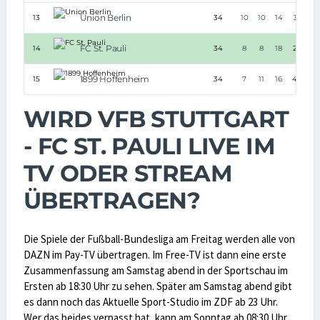
Union Berlin
13
34
10
10
14
35:51
FC St. Pauli
14
34
8
8
18
28:41
1899 Hoffenheim
15
34
7
11
16
46:68
WIRD VFB STUTTGART
- FC ST. PAULI LIVE IM
TV ODER STREAM
ÜBERTRAGEN?
Die Spiele der Fußball-Bundesliga am Freitag werden alle von
DAZN im Pay-TV übertragen. Im Free-TV ist dann eine erste
Zusammenfassung am Samstag abend in der Sportschau im
Ersten ab 18:30 Uhr zu sehen. Später am Samstag abend gibt
es dann noch das Aktuelle Sport-Studio im ZDF ab 23 Uhr.
Wer das beides verpasst hat, kann am Sonntag ab 08:30 Uhr