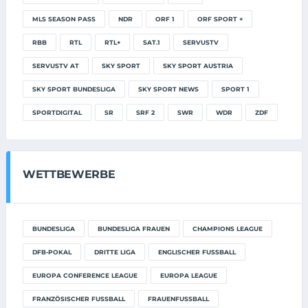
MLS SEASON PASS
NDR
ORF 1
ORF SPORT +
RBB
RTL
RTL+
SAT.1
SERVUSTV
SERVUSTV AT
SKY SPORT
SKY SPORT AUSTRIA
SKY SPORT BUNDESLIGA
SKY SPORT NEWS
SPORT 1
SPORTDIGITAL
SR
SRF 2
SWR
WDR
ZDF
WETTBEWERBE
BUNDESLIGA
BUNDESLIGA FRAUEN
CHAMPIONS LEAGUE
DFB-POKAL
DRITTE LIGA
ENGLISCHER FUSSBALL
EUROPA CONFERENCE LEAGUE
EUROPA LEAGUE
FRANZÖSISCHER FUSSBALL
FRAUENFUSSBALL