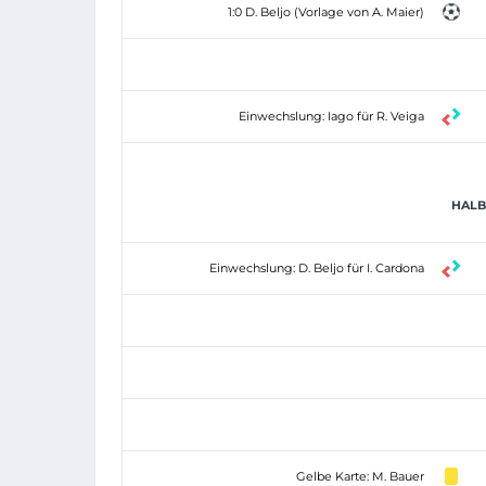
1:0 D. Beljo (Vorlage von A. Maier)
Einwechslung: Iago für R. Veiga
HALBZ
Einwechslung: D. Beljo für I. Cardona
Gelbe Karte: M. Bauer