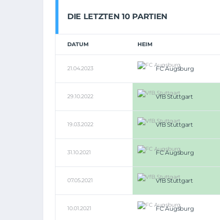
DIE LETZTEN 10 PARTIEN
DATUM
HEIM
21.04.2023
FC Augsburg
29.10.2022
VfB Stuttgart
19.03.2022
VfB Stuttgart
31.10.2021
FC Augsburg
07.05.2021
VfB Stuttgart
10.01.2021
FC Augsburg