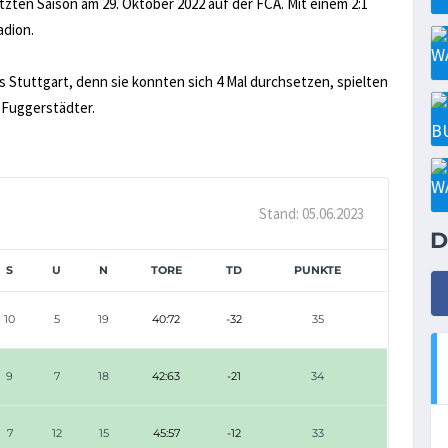
etzten Saison am 29. Oktober 2022 auf der FCA. Mit einem 2:1
adion.
us Stuttgart, denn sie konnten sich 4 Mal durchsetzen, spielten
 Fuggerstädter.
Stand: 05.06.2023
D
S
U
N
TORE
TD
PUNKTE
10
5
19
40:72
-32
35
9
7
18
42:63
-21
34
7
12
15
45:57
-12
33