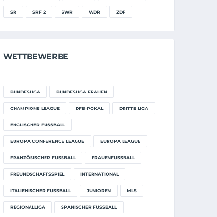
SR
SRF 2
SWR
WDR
ZDF
WETTBEWERBE
BUNDESLIGA
BUNDESLIGA FRAUEN
CHAMPIONS LEAGUE
DFB-POKAL
DRITTE LIGA
ENGLISCHER FUSSBALL
EUROPA CONFERENCE LEAGUE
EUROPA LEAGUE
FRANZÖSISCHER FUSSBALL
FRAUENFUSSBALL
FREUNDSCHAFTSSPIEL
INTERNATIONAL
ITALIENISCHER FUSSBALL
JUNIOREN
MLS
REGIONALLIGA
SPANISCHER FUSSBALL