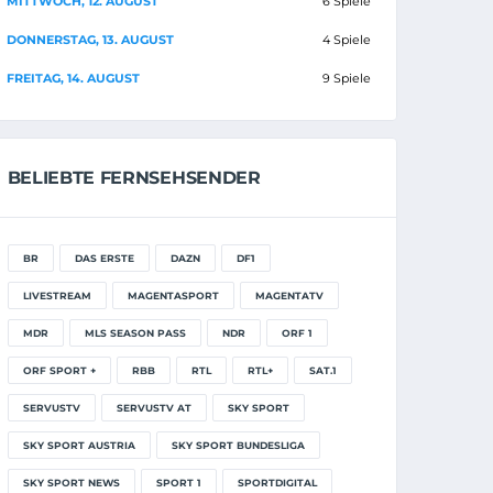
MITTWOCH, 12. AUGUST
6 Spiele
DONNERSTAG, 13. AUGUST
4 Spiele
FREITAG, 14. AUGUST
9 Spiele
BELIEBTE FERNSEHSENDER
BR
DAS ERSTE
DAZN
DF1
LIVESTREAM
MAGENTASPORT
MAGENTATV
MDR
MLS SEASON PASS
NDR
ORF 1
ORF SPORT +
RBB
RTL
RTL+
SAT.1
SERVUSTV
SERVUSTV AT
SKY SPORT
SKY SPORT AUSTRIA
SKY SPORT BUNDESLIGA
SKY SPORT NEWS
SPORT 1
SPORTDIGITAL