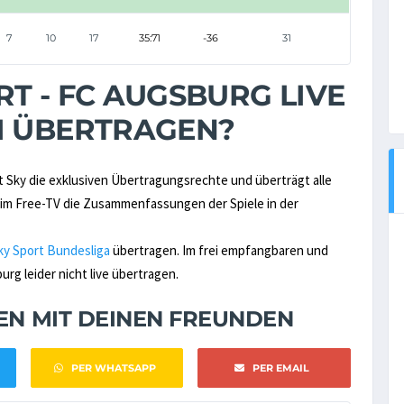
7
10
17
35:71
-36
31
T - FC AUGSBURG LIVE
M ÜBERTRAGEN?
t Sky die exklusiven Übertragungsrechte und überträgt alle
ch im Free-TV die Zusammenfassungen der Spiele in der
ky Sport Bundesliga
übertragen. Im frei empfangbaren und
rg leider nicht live übertragen.
NEN MIT DEINEN FREUNDEN
PER WHATSAPP
PER EMAIL