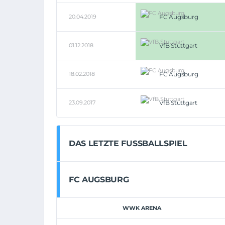
20.04.2019
FC Augsburg
01.12.2018
VfB Stuttgart
18.02.2018
FC Augsburg
23.09.2017
VfB Stuttgart
DAS LETZTE FUSSBALLSPIEL
FC AUGSBURG
WWK ARENA