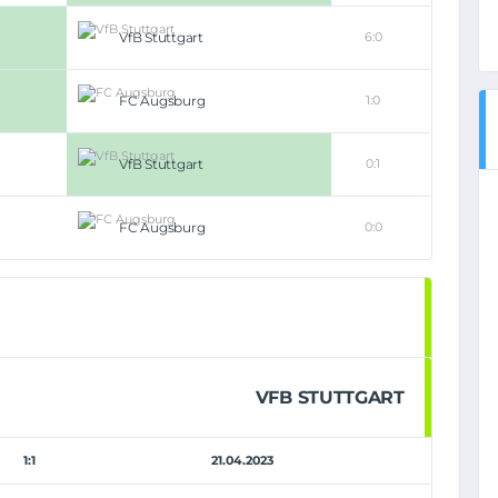
VfB Stuttgart
6:0
FC Augsburg
1:0
VfB Stuttgart
0:1
FC Augsburg
0:0
VFB STUTTGART
1:1
21.04.2023