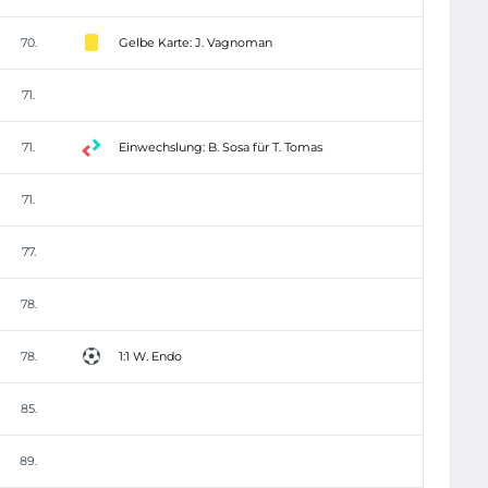
70.
Gelbe Karte: J. Vagnoman
71.
71.
Einwechslung: B. Sosa für T. Tomas
71.
77.
78.
78.
1:1 W. Endo
85.
89.