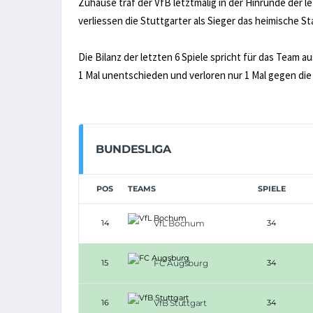
Zuhause traf der VfB letztmalig in der Hinrunde der l
verliessen die Stuttgarter als Sieger das heimische St
Die Bilanz der letzten 6 Spiele spricht für das Team a
1 Mal unentschieden und verloren nur 1 Mal gegen die
BUNDESLIGA
POS
TEAMS
SPIELE
14
VfL Bochum
34
15
FC Augsburg
34
16
VfB Stuttgart
34