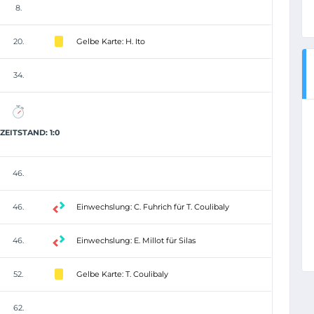
8.
20.
Gelbe Karte: H. Ito
34.
EITSTAND: 1:0
46.
46.
Einwechslung: C. Fuhrich für T. Coulibaly
46.
Einwechslung: E. Millot für Silas
52.
Gelbe Karte: T. Coulibaly
62.