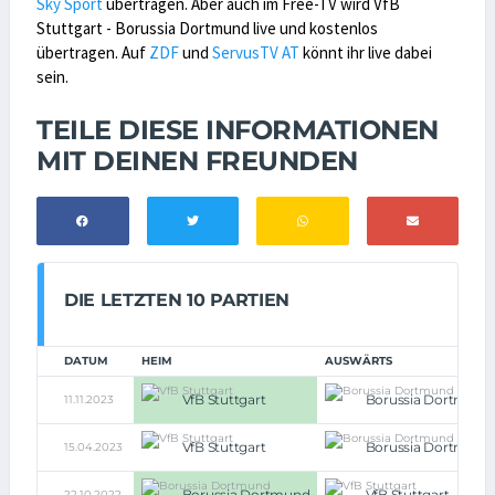
Sky Sport
übertragen. Aber auch im Free-TV wird VfB
Stuttgart - Borussia Dortmund live und kostenlos
übertragen. Auf
ZDF
und
ServusTV AT
könnt ihr live dabei
sein.
TEILE DIESE INFORMATIONEN
MIT DEINEN FREUNDEN
DIE LETZTEN 10 PARTIEN
DATUM
HEIM
AUSWÄRTS
VfB Stuttgart
Borussia Dortmund
11.11.2023
VfB Stuttgart
Borussia Dortmund
15.04.2023
Borussia Dortmund
VfB Stuttgart
22.10.2022