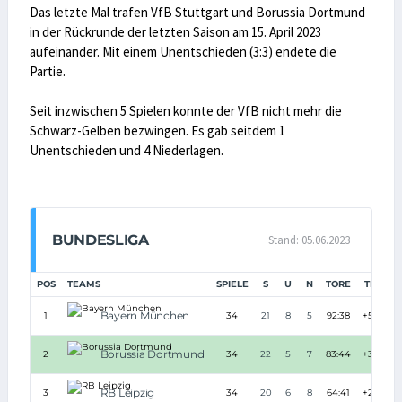
Das letzte Mal trafen VfB Stuttgart und Borussia Dortmund
in der Rückrunde der letzten Saison am 15. April 2023
aufeinander. Mit einem Unentschieden (3:3) endete die
Partie.
Seit inzwischen 5 Spielen konnte der VfB nicht mehr die
Schwarz-Gelben bezwingen. Es gab seitdem 1
Unentschieden und 4 Niederlagen.
BUNDESLIGA
Stand: 05.06.2023
POS
TEAMS
SPIELE
S
U
N
TORE
TD
P
Bayern München
1
34
21
8
5
92:38
+54
Borussia Dortmund
2
34
22
5
7
83:44
+39
RB Leipzig
3
34
20
6
8
64:41
+23