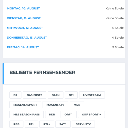
MONTAG, 10. AUGUST
Keine Spiele
DIENSTAG, 11. AUGUST
Keine Spiele
MITTWOCH, 12. AUGUST
6 Spiele
DONNERSTAG, 13. AUGUST
4 Spiele
FREITAG, 14. AUGUST
9 Spiele
BELIEBTE FERNSEHSENDER
BR
DAS ERSTE
DAZN
DF1
LIVESTREAM
MAGENTASPORT
MAGENTATV
MDR
MLS SEASON PASS
NDR
ORF 1
ORF SPORT +
RBB
RTL
RTL+
SAT.1
SERVUSTV