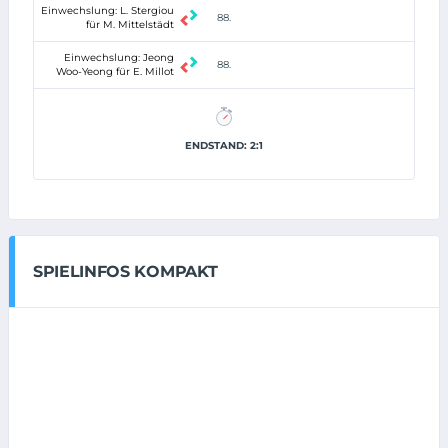
Einwechslung: L. Stergiou
88.
für M. Mittelstädt
Einwechslung: Jeong
88.
Woo-Yeong für E. Millot
ENDSTAND: 2:1
SPIELINFOS KOMPAKT