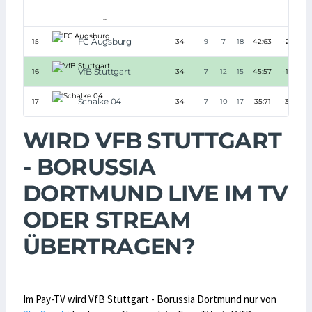
...
FC Augsburg
15
34
9
7
18
42:63
-21
VfB Stuttgart
16
34
7
12
15
45:57
-12
Schalke 04
17
34
7
10
17
35:71
-36
WIRD VFB STUTTGART
- BORUSSIA
DORTMUND LIVE IM TV
ODER STREAM
ÜBERTRAGEN?
Im Pay-TV wird VfB Stuttgart - Borussia Dortmund nur von