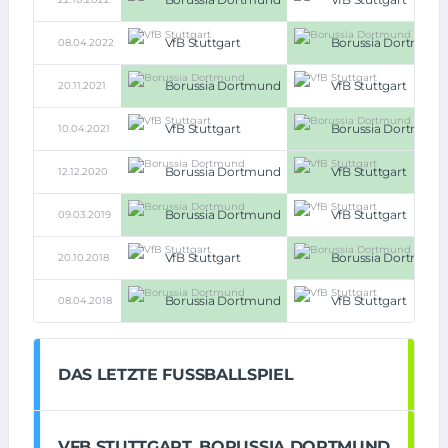
VfB Stuttgart
Borussia Dortmund
08.04.2022
Borussia Dortmund
VfB Stuttgart
20.11.2021
VfB Stuttgart
Borussia Dortmund
10.04.2021
Borussia Dortmund
VfB Stuttgart
12.12.2020
Borussia Dortmund
VfB Stuttgart
09.03.2019
VfB Stuttgart
Borussia Dortmund
20.10.2018
Borussia Dortmund
VfB Stuttgart
08.04.2018
DAS LETZTE FUSSBALLSPIEL
VFB STUTTGART
BORUSSIA DORTMUND