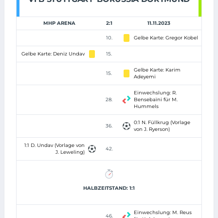
MHP ARENA
2:1
11.11.2023
10.
Gelbe Karte: Gregor Kobel
Gelbe Karte: Deniz Undav
15.
Gelbe Karte: Karim
15.
Adeyemi
Einwechslung: R.
28.
Bensebaïni für M.
Hummels
0:1 N. Füllkrug (Vorlage
36.
von J. Ryerson)
1:1 D. Undav (Vorlage von
42.
J. Leweling)
HALBZEITSTAND: 1:1
Einwechslung: M. Reus
46.