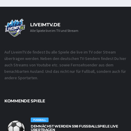
LIVEIMTV.DE
Alle Spiele live im TV und Stream
Auf LiveimTV.de findest Du alle Spiele die live im TV oder Stream
übertragen werden. Neben den deutschen TV-Sendern findest Du hier
auch Streams von Youtube etc. sowie Fernsehsender aus dem
benachbarten Ausland. Und das nicht nur für Fußball, sondern auch für
andere Sportarten.
KOMMENDE SPIELE
FUSSBALL
DEMNÄCHST WERDEN 598 FUSSBALLSPIELE LIVE Ü
BERTRAGEN