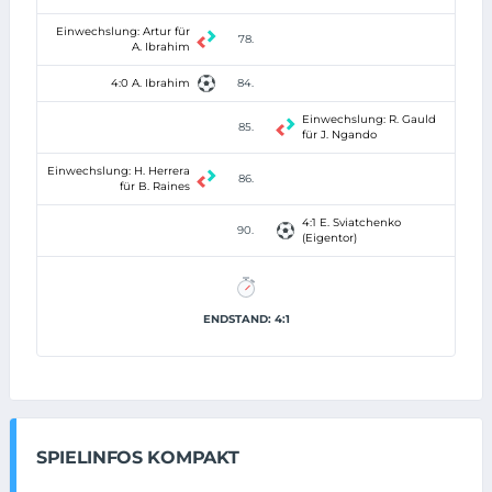
Einwechslung: Artur für
78.
A. Ibrahim
4:0 A. Ibrahim
84.
Einwechslung: R. Gauld
85.
für J. Ngando
Einwechslung: H. Herrera
86.
für B. Raines
4:1 E. Sviatchenko
90.
(Eigentor)
ENDSTAND: 4:1
SPIELINFOS KOMPAKT