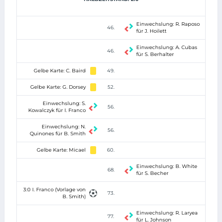
Einwechslung: R. Raposo
46.
für J. Hoilett
Einwechslung: A. Cubas
46.
für S. Berhalter
Gelbe Karte: C. Baird
49.
Gelbe Karte: G. Dorsey
52.
Einwechslung: S.
56.
Kowalczyk für I. Franco
Einwechslung: N.
56.
Quinones für B. Smith
Gelbe Karte: Micael
60.
Einwechslung: B. White
68.
für S. Becher
3:0 I. Franco (Vorlage von
73.
B. Smith)
Einwechslung: R. Laryea
77.
für L. Johnson