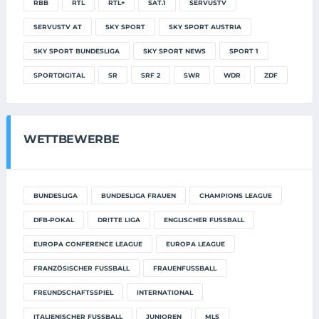
RBB
RTL
RTL+
SAT.1
SERVUSTV
SERVUSTV AT
SKY SPORT
SKY SPORT AUSTRIA
SKY SPORT BUNDESLIGA
SKY SPORT NEWS
SPORT 1
SPORTDIGITAL
SR
SRF 2
SWR
WDR
ZDF
WETTBEWERBE
BUNDESLIGA
BUNDESLIGA FRAUEN
CHAMPIONS LEAGUE
DFB-POKAL
DRITTE LIGA
ENGLISCHER FUSSBALL
EUROPA CONFERENCE LEAGUE
EUROPA LEAGUE
FRANZÖSISCHER FUSSBALL
FRAUENFUSSBALL
FREUNDSCHAFTSSPIEL
INTERNATIONAL
ITALIENISCHER FUSSBALL
JUNIOREN
MLS