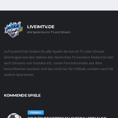
LIVEIMTV.DE
Alle Spiele live im TV und Stream
Auf LiveimTV.de findest Du alle Spiele die live im TV oder Stream
übertragen werden. Neben den deutschen TV-Sendern findest Du hier
auch Streams von Youtube etc. sowie Fernsehsender aus dem
benachbarten Ausland. Und das nicht nur für Fußball, sondern auch für
andere Sportarten.
KOMMENDE SPIELE
FUSSBALL