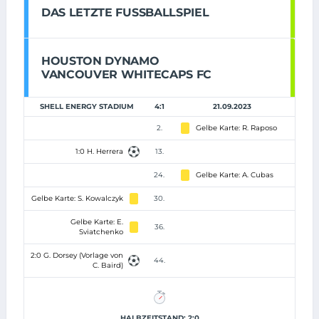
DAS LETZTE FUSSBALLSPIEL
HOUSTON DYNAMO
VANCOUVER WHITECAPS FC
SHELL ENERGY STADIUM
4:1
21.09.2023
2.
Gelbe Karte: R. Raposo
1:0 H. Herrera
13.
24.
Gelbe Karte: A. Cubas
Gelbe Karte: S. Kowalczyk
30.
Gelbe Karte: E.
36.
Sviatchenko
2:0 G. Dorsey (Vorlage von
44.
C. Baird)
HALBZEITSTAND: 2:0