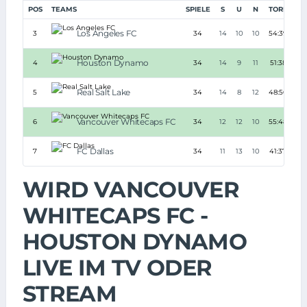
POS
TEAMS
SPIELE
S
U
N
TORE
TD
Los Angeles FC
3
34
14
10
10
54:39
+1
Houston Dynamo
4
34
14
9
11
51:38
+1
Real Salt Lake
5
34
14
8
12
48:50
-2
Vancouver Whitecaps FC
6
34
12
12
10
55:48
+7
FC Dallas
7
34
11
13
10
41:37
+4
WIRD VANCOUVER
WHITECAPS FC -
HOUSTON DYNAMO
LIVE IM TV ODER
STREAM