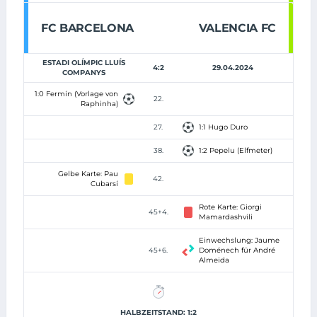
FC BARCELONA
VALENCIA FC
ESTADI OLÍMPIC LLUÍS
4:2
29.04.2024
COMPANYS
1:0 Fermín (Vorlage von
22.
Raphinha)
27.
1:1 Hugo Duro
38.
1:2 Pepelu (Elfmeter)
Gelbe Karte: Pau
42.
Cubarsí
Rote Karte: Giorgi
45+4.
Mamardashvili
Einwechslung: Jaume
45+6.
Doménech für André
Almeida
HALBZEITSTAND: 1:2