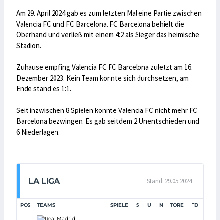
Am 29. April 2024 gab es zum letzten Mal eine Partie zwischen
Valencia FC und FC Barcelona. FC Barcelona behielt die
Oberhand und verließ mit einem 4:2 als Sieger das heimische
Stadion.
Zuhause empfing Valencia FC FC Barcelona zuletzt am 16.
Dezember 2023. Kein Team konnte sich durchsetzen, am
Ende stand es 1:1.
Seit inzwischen 8 Spielen konnte Valencia FC nicht mehr FC
Barcelona bezwingen. Es gab seitdem 2 Unentschieden und
6 Niederlagen.
LA LIGA
Stand: 29.05.2024
POS
TEAMS
SPIELE
S
U
N
TORE
TD
PUNK