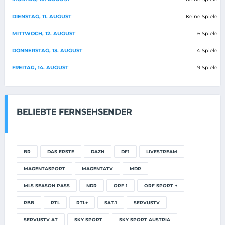
DIENSTAG, 11. AUGUST
Keine Spiele
MITTWOCH, 12. AUGUST
6 Spiele
DONNERSTAG, 13. AUGUST
4 Spiele
FREITAG, 14. AUGUST
9 Spiele
BELIEBTE FERNSEHSENDER
BR
DAS ERSTE
DAZN
DF1
LIVESTREAM
MAGENTASPORT
MAGENTATV
MDR
MLS SEASON PASS
NDR
ORF 1
ORF SPORT +
RBB
RTL
RTL+
SAT.1
SERVUSTV
SERVUSTV AT
SKY SPORT
SKY SPORT AUSTRIA