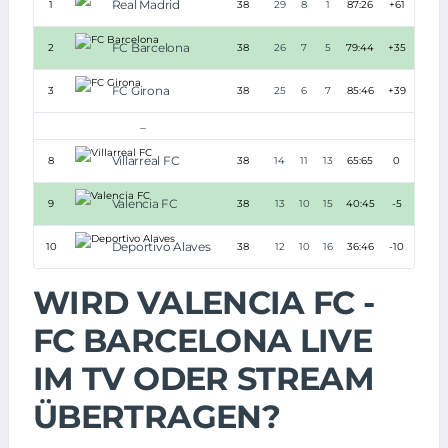
Real Madrid
1
38
29
8
1
87:26
+61
95
FC Barcelona
2
38
26
7
5
79:44
+35
85
FC Girona
3
38
25
6
7
85:46
+39
81
...
Villarreal FC
8
38
14
11
13
65:65
0
53
Valencia FC
9
38
13
10
15
40:45
-5
49
Deportivo Alaves
10
38
12
10
16
36:46
-10
46
WIRD VALENCIA FC -
FC BARCELONA LIVE
IM TV ODER STREAM
ÜBERTRAGEN?