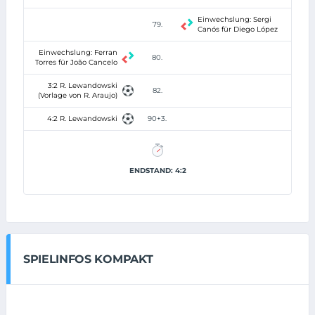
Einwechslung: Sergi
79.
Canós für Diego López
Einwechslung: Ferran
80.
Torres für João Cancelo
3:2 R. Lewandowski
82.
(Vorlage von R. Araujo)
4:2 R. Lewandowski
90+3.
ENDSTAND: 4:2
SPIELINFOS KOMPAKT