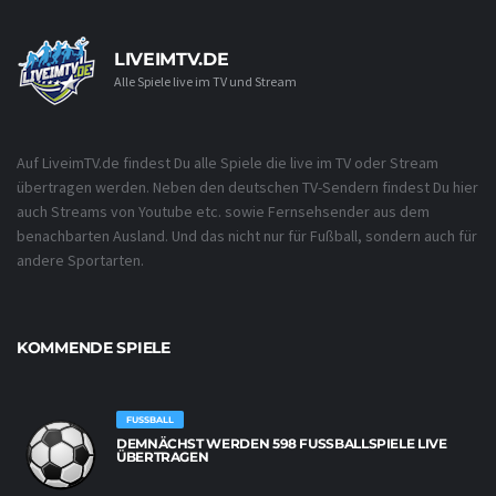
LIVEIMTV.DE
Alle Spiele live im TV und Stream
Auf LiveimTV.de findest Du alle Spiele die live im TV oder Stream
übertragen werden. Neben den deutschen TV-Sendern findest Du hier
auch Streams von Youtube etc. sowie Fernsehsender aus dem
benachbarten Ausland. Und das nicht nur für Fußball, sondern auch für
andere Sportarten.
KOMMENDE SPIELE
FUSSBALL
DEMNÄCHST WERDEN 598 FUSSBALLSPIELE LIVE Ü
BERTRAGEN