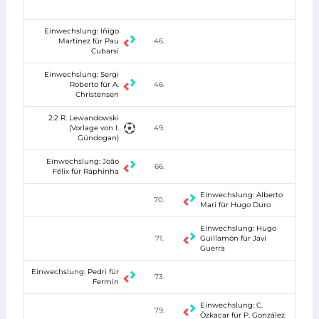
Einwechslung: Iñigo
Martínez für Pau
46.
Cubarsí
Einwechslung: Sergi
Roberto für A.
46.
Christensen
2:2 R. Lewandowski
(Vorlage von I.
49.
Gündogan)
Einwechslung: João
66.
Félix für Raphinha
Einwechslung: Alberto
70.
Marí für Hugo Duro
Einwechslung: Hugo
71.
Guillamón für Javi
Guerra
Einwechslung: Pedri für
73.
Fermín
Einwechslung: C.
79.
Özkacar für P. González