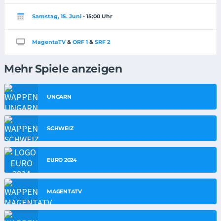
Samstag, 15. Juni
- 15:00 Uhr
MagentaTV
&
ORF 1
&
SRF 2
Mehr Spiele anzeigen
UNGARN
SCHWEIZ
EURO 2024
MAGENTATV