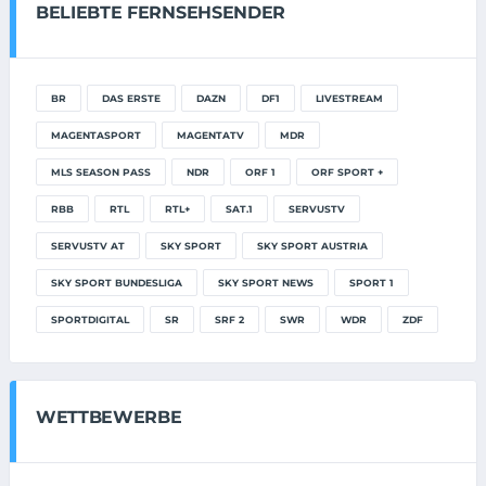
BELIEBTE FERNSEHSENDER
BR
DAS ERSTE
DAZN
DF1
LIVESTREAM
MAGENTASPORT
MAGENTATV
MDR
MLS SEASON PASS
NDR
ORF 1
ORF SPORT +
RBB
RTL
RTL+
SAT.1
SERVUSTV
SERVUSTV AT
SKY SPORT
SKY SPORT AUSTRIA
SKY SPORT BUNDESLIGA
SKY SPORT NEWS
SPORT 1
SPORTDIGITAL
SR
SRF 2
SWR
WDR
ZDF
WETTBEWERBE