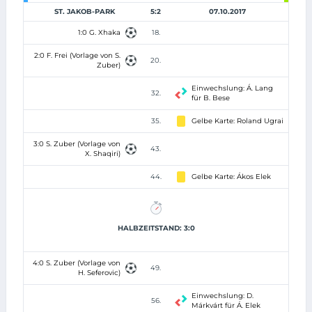
ST. JAKOB-PARK
5:2
07.10.2017
1:0 G. Xhaka
18.
2:0 F. Frei (Vorlage von S.
20.
Zuber)
Einwechslung: Á. Lang
32.
für B. Bese
35.
Gelbe Karte: Roland Ugrai
3:0 S. Zuber (Vorlage von
43.
X. Shaqiri)
44.
Gelbe Karte: Ákos Elek
HALBZEITSTAND: 3:0
4:0 S. Zuber (Vorlage von
49.
H. Seferovic)
Einwechslung: D.
56.
Márkvárt für Á. Elek