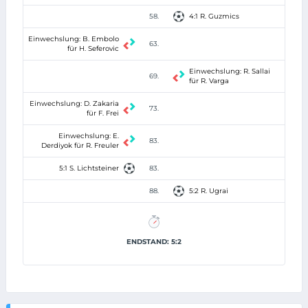
58.
4:1 R. Guzmics
Einwechslung: B. Embolo
63.
für H. Seferovic
Einwechslung: R. Sallai
69.
für R. Varga
Einwechslung: D. Zakaria
73.
für F. Frei
Einwechslung: E.
83.
Derdiyok für R. Freuler
5:1 S. Lichtsteiner
83.
88.
5:2 R. Ugrai
ENDSTAND: 5:2