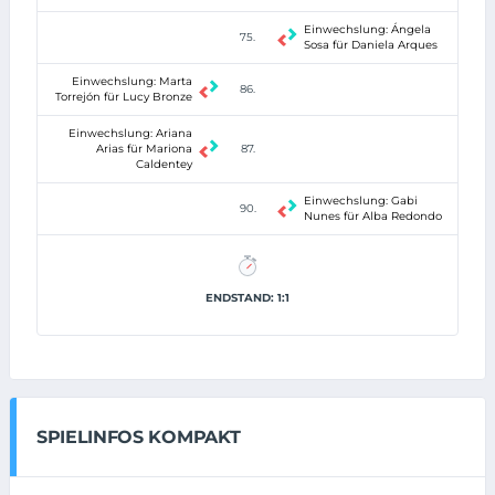
Einwechslung: Ángela
75.
Sosa für Daniela Arques
Einwechslung: Marta
86.
Torrejón für Lucy Bronze
Einwechslung: Ariana
Arias für Mariona
87.
Caldentey
Einwechslung: Gabi
90.
Nunes für Alba Redondo
ENDSTAND: 1:1
SPIELINFOS KOMPAKT