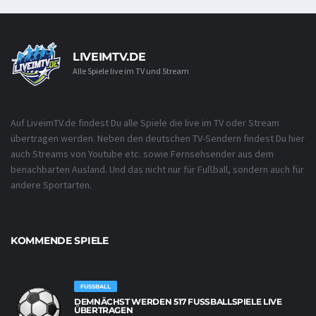
LIVEIMTV.DE
Alle Spiele live im TV und Stream
Auf LiveimTV.de findest Du alle Spiele die live im TV oder Stream
übertragen werden. Neben den deutschen TV-Sendern findest Du hier
auch Streams von Youtube etc. sowie Fernsehsender aus dem
benachbarten Ausland. Und das nicht nur für Fußball, sondern auch für
andere Sportarten.
KOMMENDE SPIELE
FUSSBALL
DEMNÄCHST WERDEN 517 FUSSBALLSPIELE LIVE Ü
BERTRAGEN