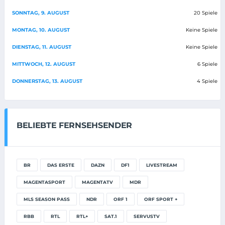
SONNTAG, 9. AUGUST
20 Spiele
MONTAG, 10. AUGUST
Keine Spiele
DIENSTAG, 11. AUGUST
Keine Spiele
MITTWOCH, 12. AUGUST
6 Spiele
DONNERSTAG, 13. AUGUST
4 Spiele
BELIEBTE FERNSEHSENDER
BR
DAS ERSTE
DAZN
DF1
LIVESTREAM
MAGENTASPORT
MAGENTATV
MDR
MLS SEASON PASS
NDR
ORF 1
ORF SPORT +
RBB
RTL
RTL+
SAT.1
SERVUSTV