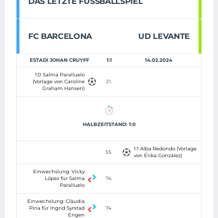
DAS LETZTE FUSSBALLSPIEL
FC BARCELONA
UD LEVANTE
ESTADI JOHAN CRUYFF
1:1
14.02.2024
1:0 Salma Paralluelo
(Vorlage von Caroline
21.
Graham Hansen)
HALBZEITSTAND: 1:0
1:1 Alba Redondo (Vorlage
55.
von Érika González)
Einwechslung: Vicky
López für Salma
74.
Paralluelo
Einwechslung: Clàudia
Pina für Ingrid Syrstad
74.
Engen