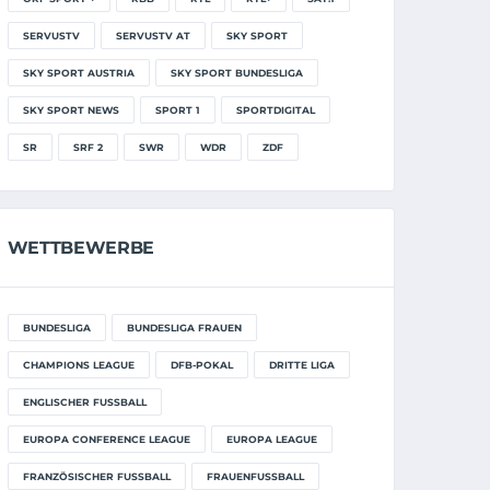
SERVUSTV
SERVUSTV AT
SKY SPORT
SKY SPORT AUSTRIA
SKY SPORT BUNDESLIGA
SKY SPORT NEWS
SPORT 1
SPORTDIGITAL
SR
SRF 2
SWR
WDR
ZDF
WETTBEWERBE
BUNDESLIGA
BUNDESLIGA FRAUEN
CHAMPIONS LEAGUE
DFB-POKAL
DRITTE LIGA
ENGLISCHER FUSSBALL
EUROPA CONFERENCE LEAGUE
EUROPA LEAGUE
FRANZÖSISCHER FUSSBALL
FRAUENFUSSBALL