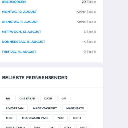
ÜBERMORGEN
20 Spiele
MONTAG, 10. AUGUST
Keine Spiele
DIENSTAG, 11. AUGUST
Keine Spiele
MITTWOCH, 12. AUGUST
6 Spiele
DONNERSTAG, 13. AUGUST
4 Spiele
FREITAG, 14. AUGUST
9 Spiele
BELIEBTE FERNSEHSENDER
BR
DAS ERSTE
DAZN
DF1
LIVESTREAM
MAGENTASPORT
MAGENTATV
MDR
MLS SEASON PASS
NDR
ORF 1
ORF SPORT +
RBB
RTL
RTL+
SAT.1