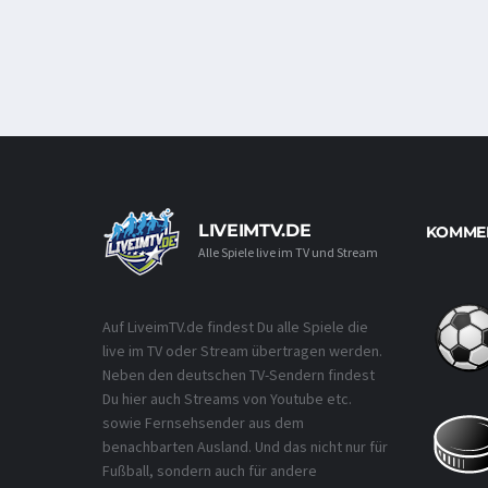
LIVEIMTV.DE
KOMMEN
Alle Spiele live im TV und Stream
Auf LiveimTV.de findest Du alle Spiele die
live im TV oder Stream übertragen werden.
Neben den deutschen TV-Sendern findest
Du hier auch Streams von Youtube etc.
sowie Fernsehsender aus dem
benachbarten Ausland. Und das nicht nur für
Fußball, sondern auch für andere