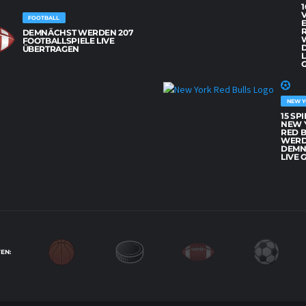
1
FOOTBALL
DEMNÄCHST WERDEN 207
FOOTBALLSPIELE LIVE
ÜBERTRAGEN
L
G
NEW Y
15 SP
NEW 
RED 
WER
DEMN
LIVE 
EN: