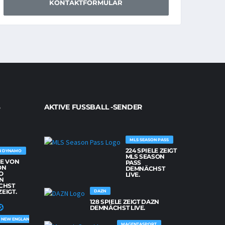
KONTAKTFORMULAR
AKTIVE FUSSBALL -SENDER
MLS SEASON PASS
224 SPIELE ZEIGT
N DYNAMO
MLS SEASON
LE VON
PASS
ON
DEMNÄCHST
O
LIVE.
N
CHST
ZEIGT.
DAZN
128 SPIELE ZEIGT DAZN
DEMNÄCHST LIVE.
NEW ENGLAND REVOLUTION
MAGENTASPORT