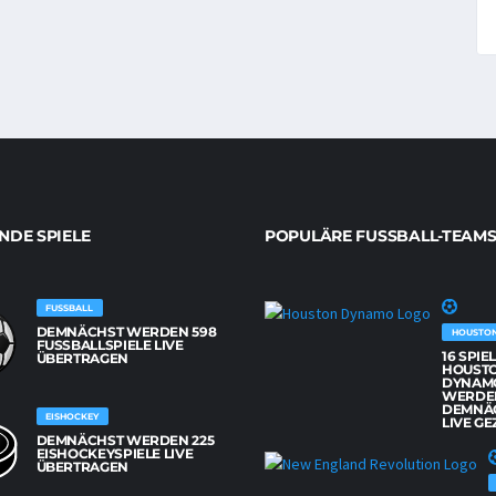
DE SPIELE
POPULÄRE FUSSBALL-TEAMS
FUSSBALL
DEMNÄCHST WERDEN 598
HOUSTO
FUSSBALLSPIELE LIVE Ü
16 SPIE
BERTRAGEN
HOUST
DYNAM
WERDE
DEMNÄ
EISHOCKEY
LIVE GE
DEMNÄCHST WERDEN 225
EISHOCKEYSPIELE LIVE
ÜBERTRAGEN