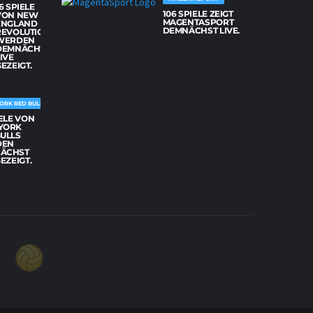
6 SPIELE
106 SPIELE ZEIGT
VON NEW
MAGENTASPORT
ENGLAND
DEMNÄCHST LIVE.
REVOLUTION
WERDEN
DEMNÄCHST
IVE
EZEIGT.
ORK RED BULLS
IELE VON
YORK
BULLS
DEN
ÄCHST
GEZEIGT.