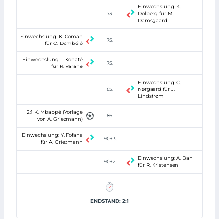
Einwechslung: K.
73.
Dolberg für M.
Damsgaard
Einwechslung: K. Coman
75.
für O. Dembélé
Einwechslung: I. Konaté
75.
für R. Varane
Einwechslung: C.
85.
Nørgaard für J.
Lindstrøm
2:1 K. Mbappé (Vorlage
86.
von A. Griezmann)
Einwechslung: Y. Fofana
90+3.
für A. Griezmann
Einwechslung: A. Bah
90+2.
für R. Kristensen
ENDSTAND: 2:1