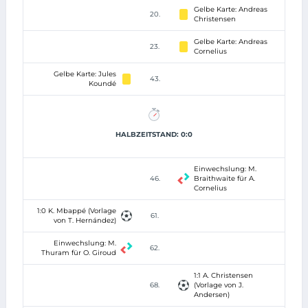
Gelbe Karte: Andreas
20.
Christensen
Gelbe Karte: Andreas
23.
Cornelius
Gelbe Karte: Jules
43.
Koundé
HALBZEITSTAND: 0:0
Einwechslung: M.
46.
Braithwaite für A.
Cornelius
1:0 K. Mbappé (Vorlage
61.
von T. Hernández)
Einwechslung: M.
62.
Thuram für O. Giroud
1:1 A. Christensen
68.
(Vorlage von J.
Andersen)