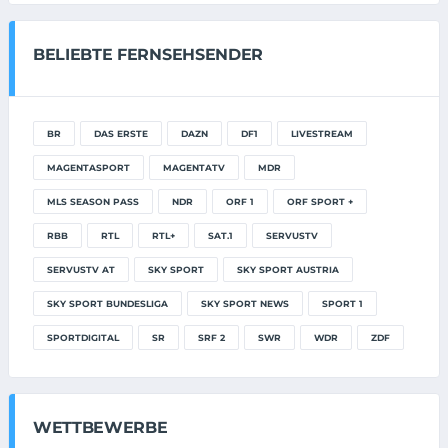
BELIEBTE FERNSEHSENDER
BR
DAS ERSTE
DAZN
DF1
LIVESTREAM
MAGENTASPORT
MAGENTATV
MDR
MLS SEASON PASS
NDR
ORF 1
ORF SPORT +
RBB
RTL
RTL+
SAT.1
SERVUSTV
SERVUSTV AT
SKY SPORT
SKY SPORT AUSTRIA
SKY SPORT BUNDESLIGA
SKY SPORT NEWS
SPORT 1
SPORTDIGITAL
SR
SRF 2
SWR
WDR
ZDF
WETTBEWERBE